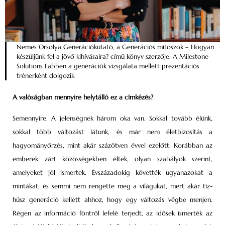
Nemes Orsolya Generációkutató, a Generációs mítoszok – Hogyan
készüljünk fel a jövő kihívásaira? című könyv szerzője. A Milestone
Solutions Labben a generációk vizsgálata mellett prezentációs
trénerként dolgozik
A valóságban mennyire helytálló ez a címkézés?
Semennyire. A jelenségnek három oka van. Sokkal tovább élünk,
sokkal több változást látunk, és már nem életbizosítás a
hagyományőrzés, mint akár százötven évvel ezelőtt. Korábban az
emberek zárt közösségekben éltek, olyan szabályok szerint,
amelyeket jól ismertek. Évszázadokig követték ugyanazokat a
mintákat, és semmi nem rengette meg a világukat, mert akár tíz-
húsz generáció kellett ahhoz, hogy egy változás végbe menjen.
Régen az információ föntről lefelé terjedt, az idősek ismerték az