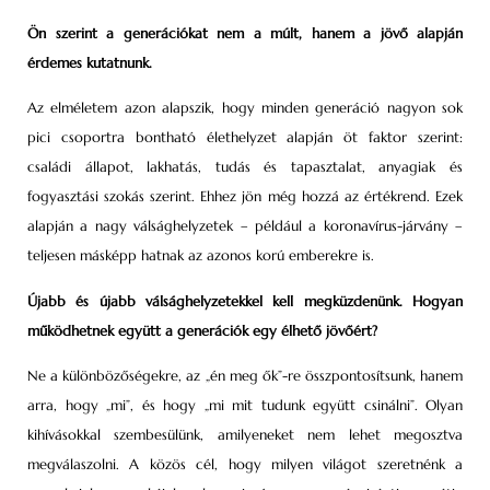
Ön szerint a generációkat nem a múlt, hanem a jövő alapján
érdemes kutatnunk.
Az elméletem azon alapszik, hogy minden generáció nagyon sok
pici csoportra bontható élet­helyzet alapján öt faktor szerint:
családi állapot, lakhatás, tudás és tapasztalat, anyagiak és
fogyasztási szokás szerint. Ehhez jön még hozzá az értékrend. Ezek
alapján a nagy válsághelyzetek – például a koronavírus-járvány –
teljesen másképp hatnak az azonos korú emberekre is.
Újabb és újabb válsághelyzetekkel kell megküzdenünk. Hogyan
működhetnek együtt a generációk egy élhető jövőért?
Ne a különbözőségekre, az „én meg ők”-re összpontosítsunk, hanem
arra, hogy „mi”, és hogy „mi mit tudunk együtt csinálni”. Olyan
kihívásokkal szembesülünk, amilyeneket nem lehet megosztva
megválaszolni. A közös cél, hogy milyen világot szeretnénk a