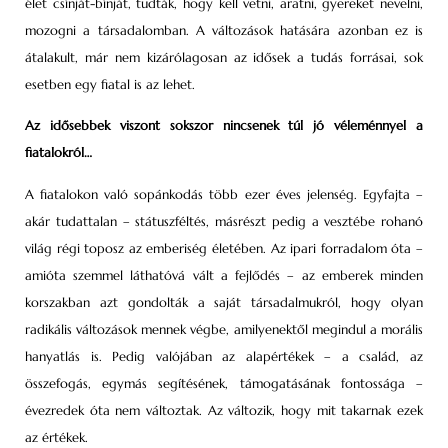
élet csínját-bínját, tudták, hogy kell vetni, aratni, gyereket nevelni,
mozogni a társadalomban. A változások hatására azonban ez is
átalakult, már nem kizárólagosan az idősek a tudás forrásai, sok
esetben egy fiatal is az lehet.
Az idősebbek viszont sokszor nincsenek túl jó véleménnyel a
fiatalokról…
A fiatalokon való sopánkodás több ezer éves jelenség. Egyfajta –
akár tudattalan – státuszféltés, másrészt pedig a vesztébe rohanó
világ régi toposz az emberiség életében. Az ipari forradalom óta –
amióta szemmel láthatóvá vált a fejlődés – az emberek minden
korszakban azt gondolták a saját társadalmukról, hogy olyan
radikális változások mennek végbe, amilyenektől megindul a morális
hanyatlás is. Pedig valójában az alapértékek – a család, az
összefogás, egymás segítésének, támogatásának fontossága –
évezredek óta nem változtak. Az változik, hogy mit takarnak ezek
az értékek.