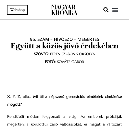
Webshop
A HELY SZ
PODCAST & VIDEÓ
95. SZÁM
–
HÍVÓSZÓ
–
MEGÉRTÉS
Együtt a közös jövő érdekében
SZÖVEG:
FERENCZI-BÓNIS ORSOLYA
FOTÓ:
KOVÁTS GÁBOR
X, Y, Z, alfa… Mi áll a népszerű generációs elméletek címkézése
mögött?
Rendkívüli módon felgyorsult a világ. Az emberek próbálják
megérteni a körülöttük zajló változásokat, és magát a változást