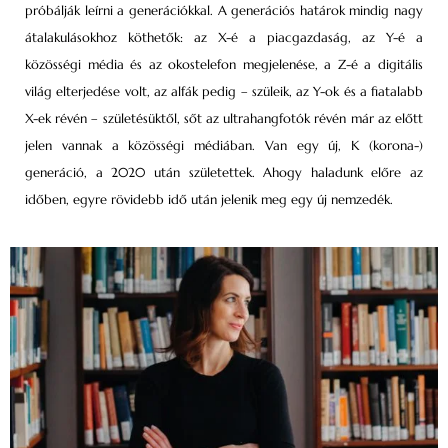
próbálják leírni a generációkkal. A generációs határok mindig nagy
átalakulásokhoz köthetők: az X-é a piacgazdaság, az Y-é a
közösségi média és az okostelefon megjelenése, a Z-é a digitális
világ elterjedése volt, az alfák pedig – szüleik, az Y-ok és a fiatalabb
X-ek révén – születésüktől, sőt az ultrahangfotók révén már az előtt
jelen vannak a közösségi médiában. Van egy új, K (korona-)
generáció, a 2020 után születettek. Ahogy haladunk előre az
időben, egyre rövidebb idő után jelenik meg egy új nemzedék.