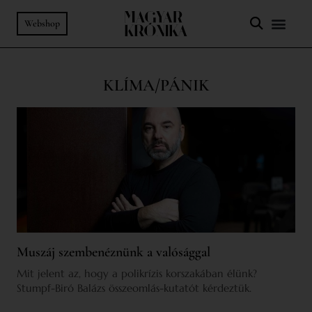
Webshop
KLÍMA/PÁNIK
Muszáj szembenéznünk a valósággal
Mit jelent az, hogy a polikrízis korszakában élünk?
Stumpf-Biró Balázs összeomlás-kutatót kérdeztük.