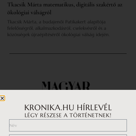
Tkacsik Márta matematikus, digitális szakértő az
ökológiai válságról
Tkacsik Márta, a budajenői Patikakert alapítója
felelősségről, alkalmazkodásról, cselekvésről és a
közösségek újraépítéséről ökológiai válság idején.
KRONIKA.HU HÍRLEVÉL
LÉGY RÉSZESE A TÖRTÉNETNEK!
Impresszum