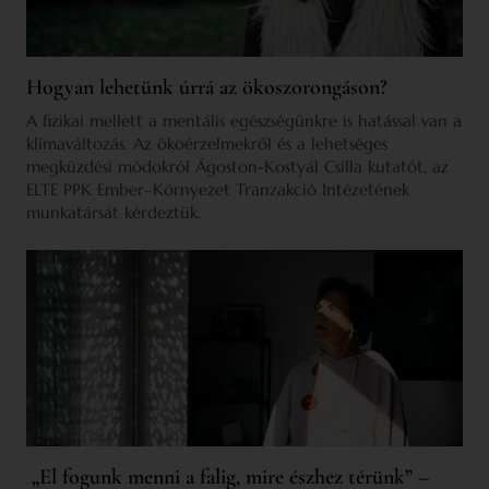
Hogyan lehetünk úrrá az ökoszorongáson?
A fizikai mellett a mentális egészségünkre is hatással van a
klímaváltozás. Az ökoérzelmekről és a lehetséges
megküzdési módokról Ágoston-Kostyál Csilla kutatót, az
ELTE PPK Ember–Környezet Tranzakció Intézetének
munkatársát kérdeztük.
„El fogunk menni a falig, mire észhez térünk” –