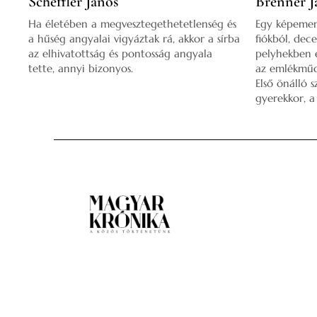
Scheffler János
Brenner J
Ha életében a megvesztegethetetlenség és
Egy képemen
a hűség angyalai vigyáztak rá, akkor a sírba
fiókból, dec
az elhivatottság és pontosság angyala
pelyhekben e
tette, annyi bizonyos.
az emlékműd
Első önálló 
gyerekkor, a