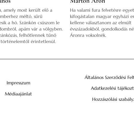
ános
Márton Áron
, amely most került elő a
Ha valami fura felvetésre egye
emberhez méltó, sűrű
kifogástalan magyar egyházi 
sik a hó. Szánkón csúszom le
kellene választanom az elmúlt
ombról, apám vár a völgyben.
évszázadokból, gondolkodás n
szánkózás, felhőtlennek tűnő
Áronra voksolnék.
 történelemtől érintetlenül.
Általános Szerződési Fel
Impresszum
Adatkezelési tájékoz
Médiaajánlat
Hozzászólási szabály