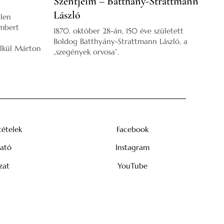
Szentjeim – Batthány-Strattmann
László
tlen
embert
1870. október 28-án, 150 éve született
Boldog Batthyány-Strattmann László, a
élkül Márton
„szegények orvosa”.
tételek
Facebook
tató
Instagram
zat
YouTube