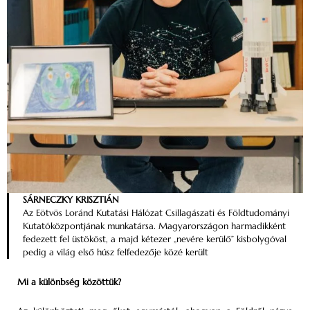
SÁRNECZKY KRISZTIÁN
Az Eötvös Loránd Kutatási Hálózat Csillagászati és Földtudományi
Kutatóközpontjának munkatársa. Magyarországon harmadikként
fedezett fel üstököst, a majd kétezer „nevére kerülő” kisbolygóval
pedig a világ első húsz felfedezője közé került
Mi a különbség közöttük?