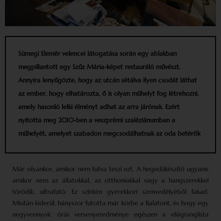
Sümegi Elemér velencei látogatása során egy ablakban
megpillantott egy Szűz Mária-képet restauráló művészt.
Annyira lenyűgözte, hogy az utcán sétálva ilyen csodát láthat
az ember, hogy elhatározta, ő is olyan műhelyt fog létrehozni,
amely hasonló lelki élményt adhat az arra járónak. Ezért
nyitotta meg 2010-ben a veszprémi szaléziánumban a
műhelyét, amelyet szabadon megcsodál­hatnak az oda betérők
Már olyankor, amikor nem futva teszi ezt. A hegedűkészítő ugyanis
amikor nem az állatokkal, az otthoniakkal vagy a hangszerekkel
törődik, ultrafutó. Ez szintén gyerekkori szenvedélyéből fakad.
Miután kiderül, hányszor futotta már körbe a Balatont, és hogy egy
negyvennyolc órás versenyeredménye egészen a világranglista