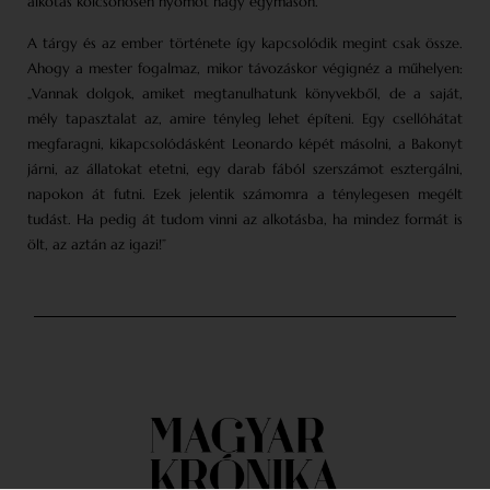
alkotás kölcsönösen nyomot hagy egymáson.
A tárgy és az ember története így kapcsolódik megint csak össze.
Ahogy a mester fogalmaz, mikor távozáskor végignéz a műhelyen:
„Vannak dolgok, amiket megtanulhatunk könyvekből, de a saját,
mély tapasztalat az, amire tényleg lehet építeni. Egy csellóhátat
megfaragni, kikapcsolódásként Leonardo képét másolni, a Bakonyt
járni, az állatokat etetni, egy darab fából szerszámot esztergálni,
napokon át futni. Ezek jelentik számomra a ténylegesen megélt
tudást. Ha pedig át tudom vinni az alkotásba, ha mindez formát is
ölt, az aztán az igazi!”