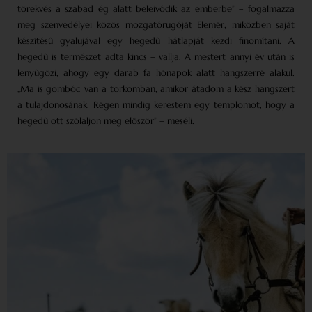
törekvés a szabad ég alatt beleivódik az emberbe” – fogalmazza
meg szenvedélyei közös mozgató­rugóját Elemér, miközben saját
készítésű gyalujával egy hegedű hátlapját kezdi finomítani. A
hegedű is természet adta kincs – vallja. A mestert annyi év után is
lenyűgözi, ahogy egy darab fa hónapok alatt hangszerré alakul.
„Ma is gombóc van a torkomban, amikor átadom a kész hangszert
a tulajdonosának. Régen mindig kerestem egy templomot, hogy a
hegedű ott szólaljon meg először” – meséli.