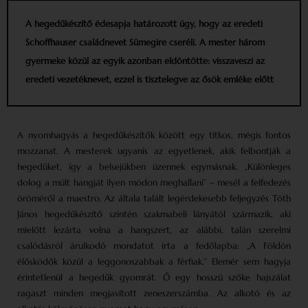
A hegedűkészítő édesapja határozott úgy, hogy az eredeti
Schoffhauser családnevet Sümegire cseréli. A mester három
gyermeke közül az egyik azonban eldöntötte: visszaveszi az
eredeti vezetéknevet, ezzel is tisztelegve az ősök emléke előtt
A nyomhagyás a hegedűkészítők között egy titkos, mégis fontos
mozzanat. A mesterek ugyanis az egyetlenek, akik felbontják a
hegedűket, így a belsejükben üzennek egymásnak. „Különleges
dolog a múlt hangját ilyen módon meghallani” – mesél a felfedezés
öröméről a maestro. Az általa talált legérdekesebb feljegyzés Tóth
János hegedűkészítő szintén szakmabeli lányától származik, aki
mielőtt lezárta volna a hangszert, az alábbi, talán szerelmi
csalódásról árulkodó mondatot írta a fedőlapba: „A Földön
élősködők közül a leggonoszabbak a férfiak.” Elemér sem hagyja
érintetlenül a hegedűk gyomrát. Ő egy hosszú szőke hajszálat
ragaszt minden megjavított zeneszerszámba. Az alkotó és az