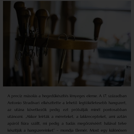
A precíz másolás a hegedűkészítés lényeges eleme. A 17. században
Antonio Stradivari elkészítette a lehető legtökéletesebb hangszert,
az utána következők pedig ezt próbálják minél pontosabban
utánozni. „Akkor leírták a méreteket, a lakkrecepteket, ami aztán
apáról fiúra szállt, mi pedig a tudás megőrzéséért hálával telve
készítjük a hangszereinket” – mondja Elemér. Most egy különösen