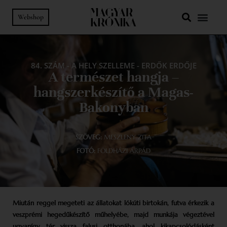
Webshop
84. SZÁM
-
A HELY SZELLEME
-
ERDŐK ERDŐJE
A természet hangja –
hangszerkészítő a Magas-
Bakonyban
SZÖVEG:
MESZLENY ZITA
FOTÓ:
FÖLDHÁZI ÁRPÁD
Miután reggel megeteti az állatokat lókúti birtokán, futva érkezik a
veszprémi hegedűkészítő műhelyébe, majd munkája végeztével
ugyanígy tér vissza falusi otthonába, ahol kikapcsolódásként