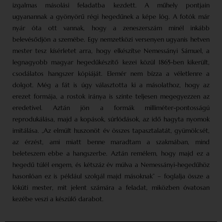
izgalmas másolási feladatba kezdett. A műhely pontjain
ugyanannak a gyönyörű régi hegedűnek a képe lóg. A fotók már
nyár óta ott vannak, hogy a zeneszerszám minél inkább
belevésődjön a szemébe. Egy nemzetközi versenyen ugyanis hetven
mester tesz kísérletet arra, hogy elkészítse Nemessányi Sámuel, a
legnagyobb magyar hegedűkészítő kezei közül 1865-ben kikerült,
csodálatos hangszer kópiáját. Elemér nem bízza a véletlenre a
dolgot. Még a fát is úgy választotta ki a másolathoz, hogy az
erezet formája, a rostok iránya is szinte teljesen megegyezzen az
eredetivel. Aztán jön a formák milliméter-pontosságú
reprodukálása, majd a kopások, súrlódások, az idő hagyta nyomok
imitálása. „Az elmúlt huszonöt év összes tapasztalatát, gyümölcsét,
az érzést, ami miatt benne maradtam a szakmában, mind
beleteszem ebbe a hangszerbe. Aztán remélem, hogy majd ez a
hegedű túlél engem, és kétszáz év múlva a Nemessányi-hegedűhöz
hasonlóan ez is például szolgál majd másoknak” – foglalja össze a
lókúti mester, mit jelent számára a feladat, miközben óvatosan
kezébe veszi a készülő darabot.