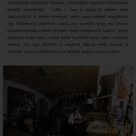
tudattalanul rögzültek bennem, aztán elemi vágyként évtizedekkel
később visszatértek” – vallja, s meg is osztja jó néhány ilyen
tapasztalatát. A kiskori élményét, mikor nagyszüleinél végigkísérte
egy tehénborjú születését, amely oda vezetett, hogy ma tehene,
bárányai vannak a lókúti birtokán. Vagy a megőrzött kantárt, amely
nagyapja lováé volt, s amely ismét értelmet nyert, mikor a mester
néhány éve úgy döntött, a meglévő állatok mellé lovakat is
szeretne, hogy azokkal járhassa a Bakony hegyes-völgyes útjait.