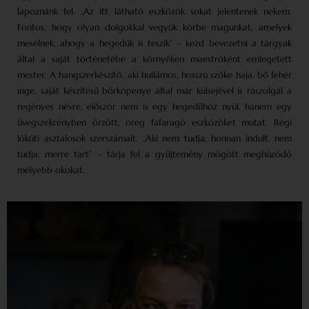
lapoznánk fel. „Az itt látható eszközök sokat jelentenek nekem.
Fontos, hogy olyan dolgokkal vegyük körbe magunkat, amelyek
mesélnek, ahogy a hegedűk is teszik” – kezd bevezetni a tárgyak
által a saját történetébe a környéken maestróként emlegetett
mester. A hangszerkészítő, aki hullámos, hosszú szőke haja, bő fehér
inge, saját készítésű bőrköpenye által már külsejével is rászolgál a
regényes névre, először nem is egy hegedűhöz nyúl, hanem egy
üvegszekrényben őrzött, öreg fafaragó eszközöket mutat. Régi
lókúti asztalosok szerszámait. „Aki nem tudja, honnan indult, nem
tudja, merre tart” – tárja fel a gyűjtemény mögött meghúzódó
mélyebb okokat.