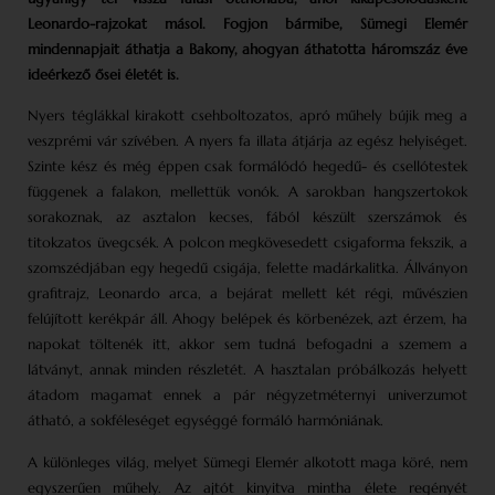
Leonardo-rajzokat másol. Fogjon bármibe, Sümegi Elemér
mindennapjait áthatja a Bakony, ahogyan áthatotta háromszáz éve
ideérkező ősei életét is.
Nyers téglákkal kirakott csehboltozatos, apró műhely bújik meg a
veszprémi vár szívében. A nyers fa illata átjárja az egész helyiséget.
Szinte kész és még éppen csak formálódó hegedű- és csellótestek
függenek a falakon, mellettük vonók. A sarokban hangszertokok
sorakoznak, az asztalon kecses, fából készült szerszámok és
titokzatos üvegcsék. A polcon megkövesedett csigaforma fekszik, a
szomszédjában egy hegedű csigája, felette madárkalitka. Állványon
grafitrajz, Leonardo arca, a bejárat mellett két régi, művészien
felújított kerékpár áll. Ahogy belépek és körbenézek, azt érzem, ha
napokat töltenék itt, akkor sem tudná befogadni a szemem a
látványt, annak minden részletét. A hasztalan próbálkozás helyett
átadom magamat ennek a pár négyzetméternyi univerzumot
átható, a sokféleséget egységgé formáló harmóniának.
A különleges világ, melyet Sümegi Elemér alkotott maga köré, nem
egyszerűen műhely. Az ajtót kinyitva mintha élete regényét