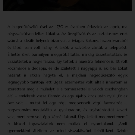
A hegedűkészítő ősei az 1750-es években érkeztek az apró, ma
négyszázötven lelkes Lókútra. Az üvegfúvók és az asztalosmesterek
számára ideális helynek bizonyult a Magas-Bakony, hiszen kvarcból
és fából sem volt hiány. A lakók a szívükbe zárták a települést.
Érhette őket bármilyen megpróbáltatás, mindig összetartottak, és
visszatértek a hegyi faluba. Így tettek a maestro felmenői is. Itt volt
kocsmáros a dédapja, és ide született a nagyapja is, aki bár Lókút
határát is ritkán hagyta el, a majdani hegedűkészítő egyik
legnagyobb tanítója lett. „Igazi ezermester volt, általa ismertem és
szerettem meg a műhelyt, s a természettel is valódi összhangban
élt” – emlékszik vissza Elemér, és egy újabb kincs után nyúl. „Ez az
övé volt – mutat fel egy régi, megperzselt végű favonalzót –,
nagymamám megtalálta a gyalupadon, és tojásrántottát kevert
vele, mert nem volt épp kéznél fakanál. Úgy kellett megmentenem.”
A kiskori tapasztalatok nem múltak el nyomtalanul. „Amit
gyermekként átéltem, az mind visszaköszönt felnőttként. Szinte