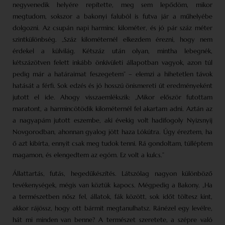
negyvenedik helyére repítette, meg sem lepődöm, mikor
megtudom, sokszor a bakonyi faluból is futva jár a műhelyébe
dolgozni. Az csupán napi harminc kilométer, és jó pár száz méter
szintkülönbség. „Száz kilométernél elkezdem érezni, hogy nem
érdekel a külvilág. Kétszáz után olyan, mintha lebegnék,
kétszázötven felett inkább önkívületi állapotban vagyok, azon túl
pedig már a határaimat feszegetem” – elemzi a hihetetlen távok
hatását a férfi. Sok edzés és jó hosszú önismereti út eredményeként
jutott el ide. Ahogy visszaemlékszik: „Mikor először futottam
maratont, a harmincötödik kilométernél fel akartam adni. Aztán az
a nagyapám jutott eszembe, aki évekig volt hadifogoly Nyizsnyij
Novgorodban, ahonnan gyalog jött haza Lókútra. Úgy éreztem, ha
ő azt kibírta, ennyit csak meg tudok tenni. Rá gondoltam, túlléptem
magamon, és elengedtem az egóm. Ez volt a kulcs.”
Állattartás, futás, hegedűkészítés. Látszólag nagyon különböző
tevékenységek, mégis van köztük kapocs. Mégpedig a Bakony. „Ha
a természetben nősz fel, állatok, fák között, sok időt töltesz kint,
akkor rájössz, hogy ott bármit megtanulhatsz. Ránézel egy levélre,
hát mi minden van benne? A természet szeretete, a szépre való