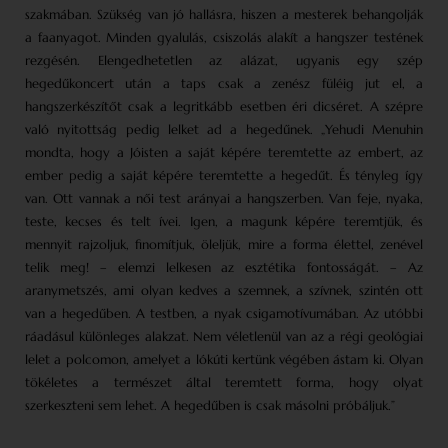
szakmában. Szükség van jó hallásra, hiszen a mesterek behangolják
a faanyagot. Minden gyalulás, csiszolás alakít a hangszer testének
rezgésén. Elengedhetetlen az alázat, ugyanis egy szép
hegedűkoncert után a taps csak a zenész füléig jut el, a
hangszerkészítőt csak a legritkább esetben éri dicséret. A szépre
való nyitottság pedig lelket ad a hegedűnek. „Yehudi Menuhin
mondta, hogy a Jóisten a saját képére teremtette az embert, az
ember pedig a saját képére teremtette a hegedűt. És tényleg így
van. Ott vannak a női test arányai a hangszerben. Van feje, nyaka,
teste, kecses és telt ívei. Igen, a magunk képére teremtjük, és
mennyit rajzoljuk, finomítjuk, öleljük, mire a forma élettel, zenével
telik meg! – elemzi lelkesen az esztétika fontosságát. – Az
aranymetszés, ami olyan kedves a szemnek, a szívnek, szintén ott
van a hegedűben. A testben, a nyak csigamotívumában. Az utóbbi
ráadásul különleges alakzat. Nem véletlenül van az a régi geológiai
lelet a polcomon, amelyet a lókúti kertünk végében ástam ki. Olyan
tökéletes a természet által teremtett forma, hogy olyat
szerkeszteni sem lehet. A hegedűben is csak másolni próbáljuk.”