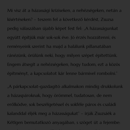
Mi visz át a házassági kríziseken, a nehézségeken, netán a
kísértéseken? – teszem fel a következő kérdést, Zsuzsa
pedig válaszában újabb képet fest fel: „A házasságunkat
együtt építjük már sok-sok éve. Jó érzés hozzátenni, és
reményeink szerint ha majd a halálunk pillanatában
ránézünk, örülünk neki, hogy milyen szépet építettünk.
Engem átsegít a nehézségeken, hogy tudom, ezt a közös
építményt, a kapcsolatot kár lenne bármivel rombolni.”
„A párkapcsolat-gazdagító alkalmakon mindig drukkolunk
a házaspároknak, hogy örömmel, tudatosan, de nem
erőlködve, sok beszélgetéssel és sokféle páros és családi
kalanddal éljék meg a házasságukat” – írják Zsuzsáék a
KétIgen bemutatkozó anyagában, s szöget üt a fejembe: