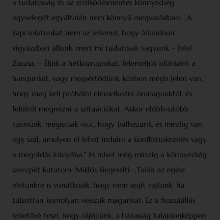
a tudatosság és az erőlködésmentes könnyedség
egyvelegét egyáltalán nem könnyű megvalósítani. „A
kapcsolatunkat nem az jellemzi, hogy állandóan
vigyázzban állunk, mert mi tudatosak vagyunk – felel
Zsuzsa. – Éljük a hétköznapokat, felemeljük időnként a
hangunkat, vagy megsértődünk, közben mégis jelen van,
hogy meg kell próbálni elemelkedni önmagunktól, és
felülről megnézni a szituációkat. Akkor előbb-utóbb
rájövünk, mégiscsak vicc, hogy balhézunk, és mindig van
egy szál, amelyen el lehet indulni a konfliktuskezelés vagy
a megoldás irányába.” És mivel még mindig a könnyedség
szerepét kutatom, Miklós kiegészíti: „Talán az egész
életünkre is vonatkozik, hogy nem segít rajtunk, ha
túlzottan komolyan vesszük magunkat. Ez a hozzáállás
lehetővé teszi, hogy rájöjjünk, a házasság tulajdonképpen