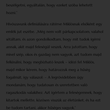
beszélgetni, egyáltalán, hogy ezeket szóba lehetett
hozni.”
Hívószavunk definiálására rátérve Miklósnak elsőként egy
emlék jut eszébe. „Még nem volt párkapcsolatom, valahol
sétáltam, és azon gondolkodtam, hogy mit tudok ígérni
annak, akit majd feleségül veszek. Arra jutottam, hogy
mivel szép, okos és gazdag nem vagyok, azt tudom majd
felkínálni, hogy megbízható leszek – idézi fel Miklós,
majd mikor kérem, hogy határozzuk meg a hűség
fogalmát, így válaszol: – A legrövidebben úgy
mondanám, hogy tudatosan és szeretetben való
ragaszkodás valakihez. Azt ígértem a feleségemnek, hogy
kitartok mellette, közösen visszük az életünket, és ha ezt
be tudom tartani, akkor hűséges vagyok.”