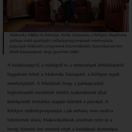
Makovsky Miklós és felesége, Király Zsuzsanna a KétIgen Alapítvány
párkapcsolat-gazdagító műhelyprogramjainak mentorpárja,
jegyespár-felkészítő programok közreműködői; huszonhárom éve
élnek házasságban, négy gyermek szülei
A tudatosságról, a hűségről és a nehézségek áthidalásáról
faggatom tehát a Makovsky házaspárt, a KétIgen egyik
mentorpárját. A feladatuk, hogy a párkapcsolat
legfontosabb területeit érintő, szakemberek által
kidolgozott tematika alapján kísérjék a párokat. A
KétIgen műhelyprogramjai csak néhány éves múltra
tekintenek vissza, Makovskyéknak azonban nem új a
terep, tizenöt éve vesznek részt a budakeszi domonkos