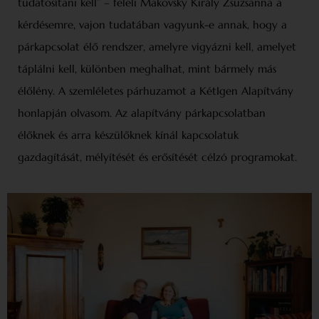
tudatosítani kell” – feleli Makovsky Király Zsuzsanna a
kérdésemre, vajon tudatában vagyunk-e annak, hogy a
párkapcsolat élő rendszer, amelyre vigyázni kell, amelyet
táplálni kell, különben meghalhat, mint bármely más
élőlény. A szemléletes párhuzamot a KétIgen Alapítvány
honlapján olvasom. Az alapítvány párkapcsolatban
élőknek és arra készülőknek kínál kapcsolatuk
gazdagítását, mélyítését és erősítését célzó programokat.