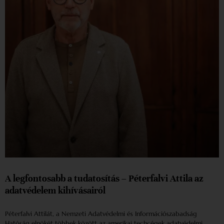
A legfontosabb a tudatosítás – Péterfalvi Attila az
adatvédelem kihívásairól
Péterfalvi Attilát, a Nemzeti Adatvédelmi és Információszabadság
Hatóság elnökét többek között az amerikai techcégek adatvédelmi