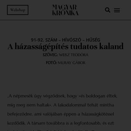
Webshop
91-92. SZÁM
–
HÍVÓSZÓ
–
HŰSÉG
A házasságépítés tudatos kaland
SZÖVEG:
WEISZ TEODÓRA
FOTÓ:
MURAY GÁBOR
„A népmesék úgy végződnek, hogy »és boldogan éltek,
míg meg nem haltak«. A lakodalommal tehát mintha
befejeződne, ami valójában éppen a házasságkötéssel
kezdődik. A társam továbbra is a legfontosabb, és ezt