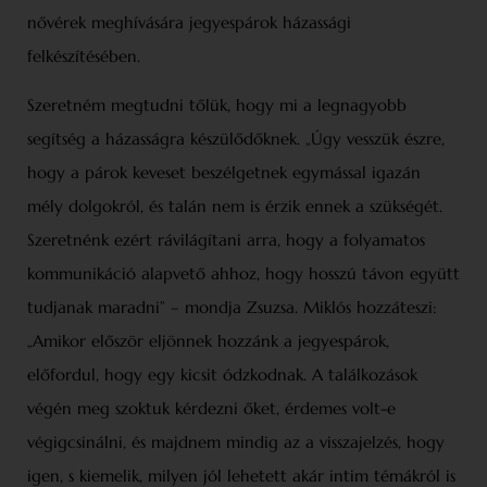
nővérek meghívására jegyespárok házassági
felkészítésében.
Szeretném megtudni tőlük, hogy mi a legnagyobb
segítség a házasságra készülődőknek. „Úgy vesszük észre,
hogy a párok keveset beszélgetnek egymással igazán
mély dolgokról, és talán nem is érzik ennek a szükségét.
Szeretnénk ezért rávilágítani arra, hogy a folyamatos
kommunikáció alapvető ahhoz, hogy hosszú távon együtt
tudjanak maradni” – mondja Zsuzsa. Miklós hozzáteszi:
„Amikor először eljönnek hozzánk a jegyespárok,
előfordul, hogy egy kicsit ódzkodnak. A találkozások
végén meg szoktuk kérdezni őket, érdemes volt-e
végigcsinálni, és majdnem mindig az a visszajelzés, hogy
igen, s kiemelik, milyen jól lehetett akár intim témákról is