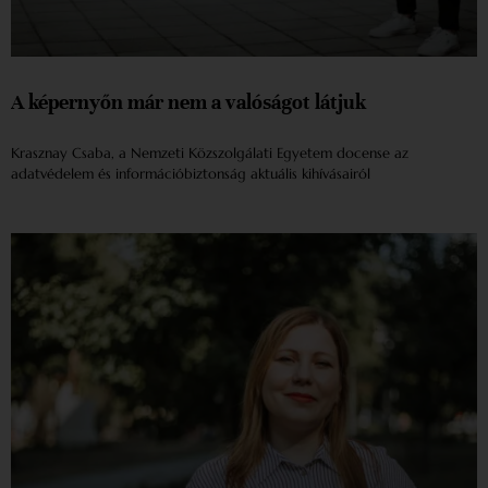
A képernyőn már nem a valóságot látjuk
Krasznay Csaba, a Nemzeti Közszolgálati Egyetem docense az
adatvédelem és információbiztonság aktuális kihívásairól