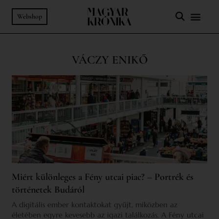
Webshop
VÁCZY ENIKŐ
Miért különleges a Fény utcai piac? – Portrék és
történetek Budáról
A digitális ember kontaktokat gyűjt, miközben az
életében egyre kevesebb az igazi találkozás. A Fény utcai