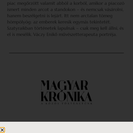
piac megőrzött valamit abból a korból, amikor a piacozó
ismert minden arcot a standokon – és nemcsak vásárolni,
hanem beszélgetni is lejárt. Itt nem arctalan tömeg
hömpölyög: az emberek keresik egymás tekintetét.
Szatyraikban történetek lapulnak – csak meg kell állni, és
el is mesélik. Váczy Enikő művészetterapeuta portréja.
Impresszum