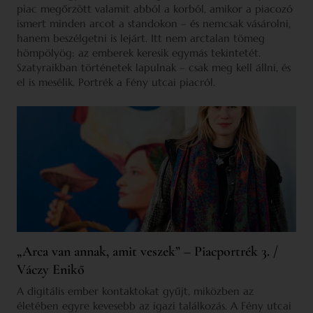
piac megőrzött valamit abból a korból, amikor a piacozó
ismert minden arcot a standokon – és nemcsak vásárolni,
hanem beszélgetni is lejárt. Itt nem arctalan tömeg
hömpölyög: az emberek keresik egymás tekintetét.
Szatyraikban történetek lapulnak – csak meg kell állni, és
el is mesélik. Portrék a Fény utcai piacról.
„Arca van annak, amit veszek” – Piacportrék 3. /
Váczy Enikő
A digitális ember kontaktokat gyűjt, miközben az
életében egyre kevesebb az igazi találkozás. A Fény utcai