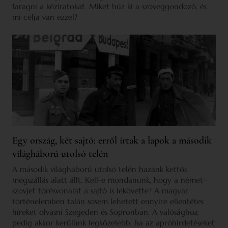
faragni a kéziratokat. Miket húz ki a szöveggondozó, és
mi célja van ezzel?
Egy ország, két sajtó: erről írtak a lapok a második
világháború utolsó telén
A második világháború utolsó telén hazánk kettős
megszállás alatt állt. Kell-e mondanunk, hogy a német–
szovjet törésvonalat a sajtó is lekövette? A magyar
történelemben talán sosem lehetett ennyire ellentétes
híreket olvasni Szegeden és Sopronban. A valósághoz
pedig akkor kerülünk legközelebb, ha az apróhirdetéseket