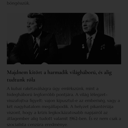
böngésszük.
Majdnem kitört a harmadik világháború, és alig
tudtunk róla
A kubai rakétaválságra úgy emlékszünk, mint a
hidegháború legforróbb pontjára. A világ lélegzet-
visszafojtva figyelt: vajon kipusztul-e az emberiség, vagy a
két nagyhatalom megállapodik. A helyzet pikantériája
viszont, hogy a krízis legkockázatosabb napjairól az
átlagember alig tudott valamit 1962-ben. És ez nem csak a
szocialista cenzúra eredménye.