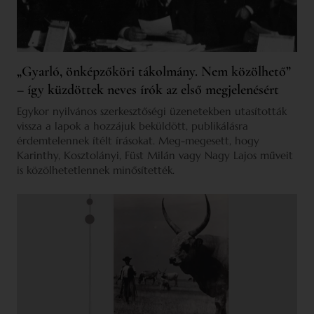
„Gyarló, önképzőköri tákolmány. Nem közölhető”
– így küzdöttek neves írók az első megjelenésért
Egykor nyilvános szerkesztőségi üzenetekben utasították
vissza a lapok a hozzájuk beküldött, publikálásra
érdemtelennek ítélt írásokat. Meg-megesett, hogy
Karinthy, Kosztolányi, Füst Milán vagy Nagy Lajos műveit
is közölhetetlennek minősítették.