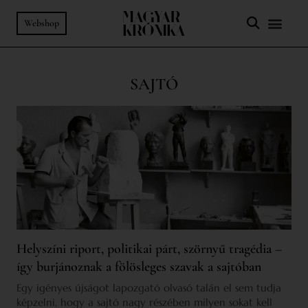
Webshop
SAJTÓ
Helyszíni riport, politikai párt, szörnyű tragédia –
így burjánoznak a fölösleges szavak a sajtóban
Egy igényes újságot lapozgató olvasó talán el sem tudja
képzelni, hogy a sajtó nagy részében milyen sokat kell