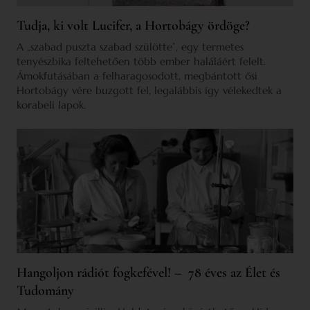
Tudja, ki volt Lucifer, a Hortobágy ördöge?
A „szabad puszta szabad szülötte”, egy termetes
tenyészbika feltehetően több ember haláláért felelt.
Ámokfutásában a felharagosodott, megbántott ősi
Hortobágy vére buzgott fel, legalábbis így vélekedtek a
korabeli lapok.
Hangoljon rádiót fogkefével! – 78 éves az Élet és
Tudomány