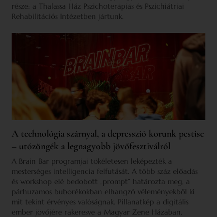
része: a Thalassa Ház Pszichoterápiás és Pszichiátriai
Rehabilitációs Intézetben jártunk.
A technológia szárnyal, a depresszió korunk pestise
– utózöngék a legnagyobb jövőfesztiválról
A Brain Bar programjai tökéletesen leképezték a
mesterséges intelligencia felfutását. A több száz előadás
és workshop elé bedobott „prompt” határozta meg, a
párhuzamos buborékokban elhangzó véleményekből ki
mit tekint érvényes valóságnak. Pillanatkép a digitális
ember jövőjére rákeresve a Magyar Zene Házában.