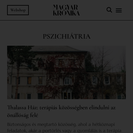
Webshop
PSZICHIÁTRIA
Thalassa Ház: terápiás közösségben elindulni az
önállóság felé
Biztonságos és megtartó közösség, ahol a hétköznapi
feladatok, akár a portörlés vagy a gyomlálás is a terápia