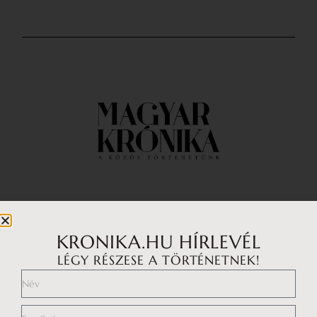
Impresszum
Médiaajánlat
KRONIKA.HU HÍRLEVÉL
LÉGY RÉSZESE A TÖRTÉNETNEK!
Általános Szerződési Feltételek
Adatkezelési tájékoztató