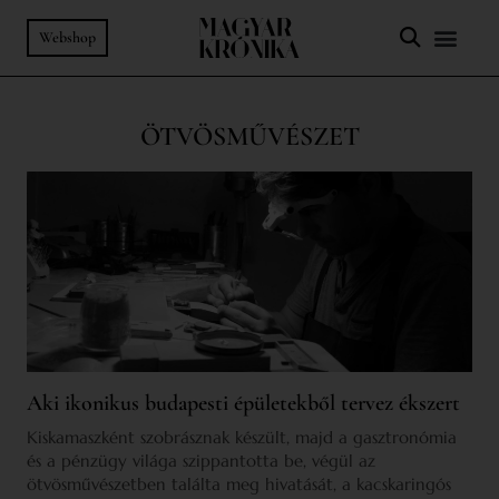
Webshop
ÖTVÖSMŰVÉSZET
Aki ikonikus budapesti épületekből tervez ékszert
Kiskamaszként szobrásznak készült, majd a gasztronómia
és a pénzügy világa szippantotta be, végül az
ötvösművészetben találta meg hivatását, a kacskaringós