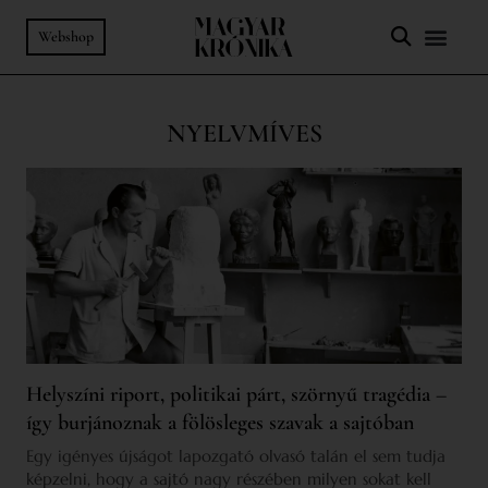
Webshop
NYELVMÍVES
Helyszíni riport, politikai párt, szörnyű tragédia –
így burjánoznak a fölösleges szavak a sajtóban
Egy igényes újságot lapozgató olvasó talán el sem tudja
képzelni, hogy a sajtó nagy részében milyen sokat kell