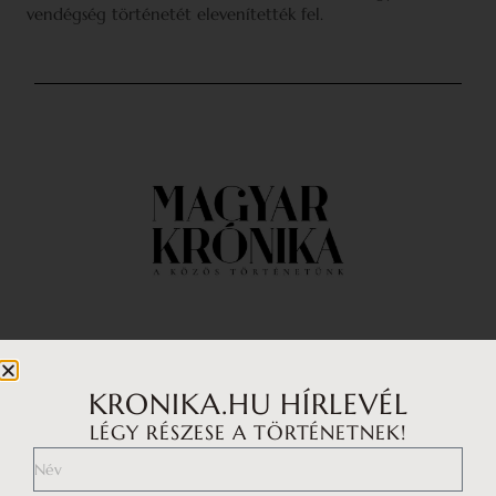
vendégség történetét elevenítették fel.
Impresszum
Médiaajánlat
KRONIKA.HU HÍRLEVÉL
LÉGY RÉSZESE A TÖRTÉNETNEK!
Általános Szerződési Feltételek