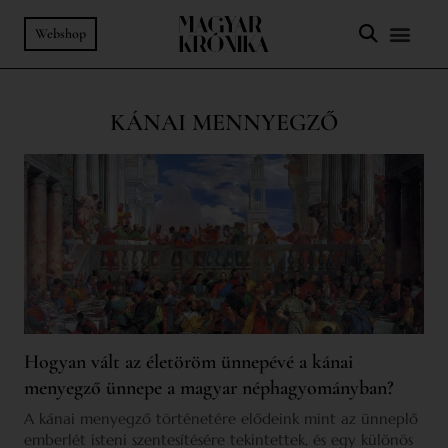
Webshop
KÁNAI MENNYEGZŐ
Hogyan vált az életöröm ünnepévé a kánai
menyegző ünnepe a magyar néphagyományban?
A kánai menyegző történetére elődeink mint az ünneplő
emberlét isteni szentesítésére tekintettek, és egy különös