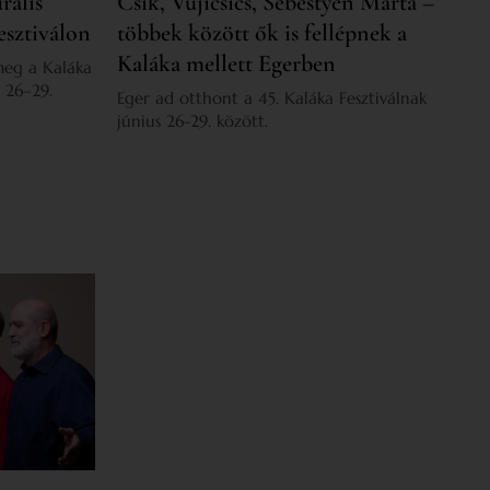
rális
Csík, Vujicsics, Sebestyén Márta –
esztiválon
többek között ők is fellépnek a
Kaláka mellett Egerben
meg a Kaláka
s 26–29.
Eger ad otthont a 45. Kaláka Fesztiválnak
június 26-29. között.