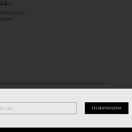
aláka
ileumi esten
káiból
tételek
Facebook
FELIRATKOZOM
tató
Instagram
zat
YouTube