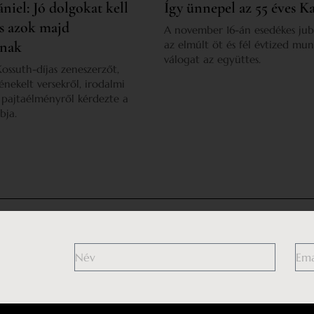
niel: Jó dolgokat kell
Így ünnepel az 55 éves K
és azok majd
A november 16-án esedékes jub
dnak
az elmúlt öt és fél évtized mun
válogat az együttes.
Kossuth-díjas zeneszerzőt,
nekelt versekről, irodalmi
a pajtaélményről kérdezte a
bja.
Általános Szerződési Fel
Impresszum
Adatkezelési tájékoz
Médiaajánlat
Hozzászólási szabály