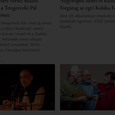
sért verses utazás:
Négynapos zenei és kultu
 a Tengerecki Pál
forgatag az egri Kaláka F
kötet
Idén 45. alkalommal rendezik 
Fesztivált Egerben, 2025. júniu
Tengerecki Pál című új zenés
között.
 a Móra Kiadónál, amely
 Károly verseit és a Kaláka
 évtizedes zenei világát
kötetet november 29-én
 az Országos Széchényi
.