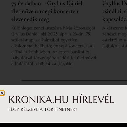
75 év dalban – Gryllus Dániel
Gryllus Dá
életműve ünnepi koncerten
csinálni, 
elevenedik meg
kapcsoló
Különleges zenei utazásra hívja közönségét
A kétszeres 
Gryllus Dániel, aki 2025. április 23-án, 75.
zenészt megé
születésnapja alkalmából egyetlen
estekről és 
alkalommal hallható, ünnepi koncertet ad
PajtaKult stá
a Thália Színházban. Az esten barátai és
pályatársai társaságában idézi fel életművét
a Kalákától a bibliai zsoltárokig.
KRONIKA.HU HÍRLEVÉL
LÉGY RÉSZESE A TÖRTÉNETNEK!