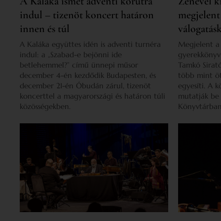
A Kaláka ismét adventi körútra
Zenével kí
indul – tizenöt koncert határon
megjelent
innen és túl
válogatás
A Kaláka együttes idén is adventi turnéra
Megjelent a 
indul: a „Szabad-e bejönni ide
gyerekkönyv
betlehemmel?” című ünnepi műsor
Tamkó Sirató
december 4-én kezdődik Budapesten, és
több mint öt
december 21-én Óbudán zárul, tizenöt
egyesíti. A 
koncerttel a magyarországi és határon túli
mutatják be
közösségekben.
Könyvtárban