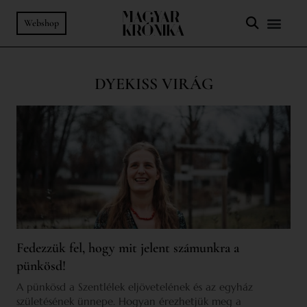
Webshop
DYEKISS VIRÁG
Fedezzük fel, hogy mit jelent számunkra a
pünkösd!
A pünkösd a Szentlélek eljövetelének és az egyház
születésének ünnepe. Hogyan érezhetjük meg a