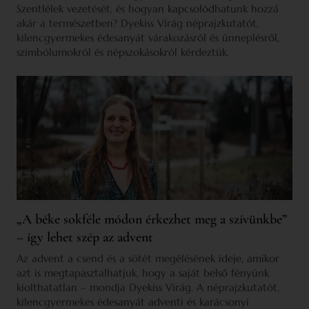
Szentlélek vezetését. és hogyan kapcsolódhatunk hozzá
akár a természetben? Dyekiss Virág néprajzkutatót,
kilencgyermekes édesanyát várakozásról és ünneplésről,
szimbólumokról és népszokásokról kérdeztük.
„A béke sokféle módon érkezhet meg a szívünkbe”
– így lehet szép az advent
Az advent a csend és a sötét megélésének ideje, amikor
azt is megtapasztalhatjuk, hogy a saját belső fényünk
kiolthatatlan – mondja Dyekiss Virág. A néprajzkutatót,
kilencgyermekes édesanyát adventi és karácsonyi