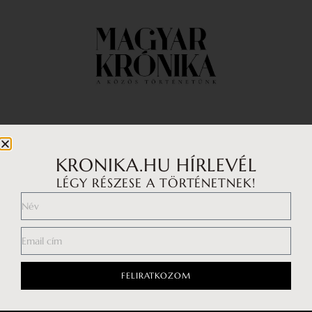
Impresszum
Médiaajánlat
KRONIKA.HU HÍRLEVÉL
LÉGY RÉSZESE A TÖRTÉNETNEK!
Általános Szerződési Feltételek
Adatkezelési tájékoztató
Hozzászólási szabályzat
FELIRATKOZOM
Facebook