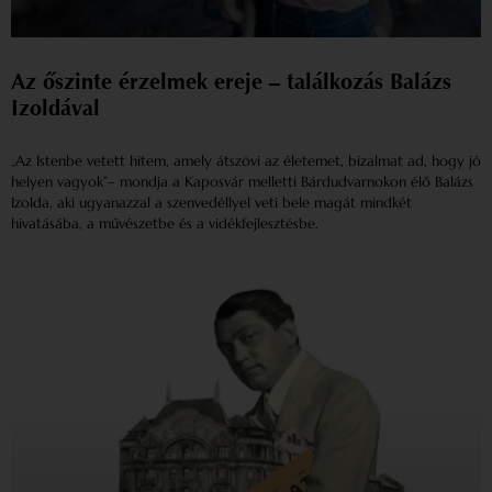
Az őszinte érzelmek ereje – találkozás Balázs
Izoldával
„Az Istenbe vetett hitem, amely átszövi az életemet, bizalmat ad, hogy jó
helyen vagyok”– mondja a Kaposvár melletti Bárdudvarnokon élő Balázs
Izolda, aki ugyanazzal a szenvedéllyel veti bele magát mindkét
hivatásába, a művészetbe és a vidékfejlesztésbe.