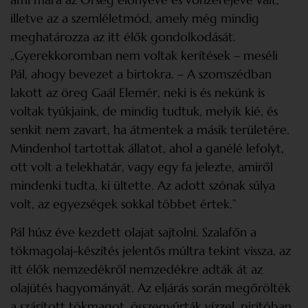
illetve az a szemléletmód, amely még mindig
meghatározza az itt élők gondolkodását.
„Gyerekkoromban nem voltak kerítések – meséli
Pál, ahogy bevezet a birtokra. – A szomszédban
lakott az öreg Gaál Elemér, neki is és nekünk is
voltak tyúkjaink, de mindig tudtuk, melyik kié, és
senkit nem zavart, ha átmentek a másik területére.
Mindenhol tartottak állatot, ahol a ganélé lefolyt,
ott volt a telekhatár, vagy egy fa jelezte, amiről
mindenki tudta, ki ültette. Az adott szónak súlya
volt, az egyezségek sokkal többet értek.”
Pál húsz éve kezdett olajat sajtolni. Szalafőn a
tökmagolaj-készítés jelentős múltra tekint vissza, az
itt élők nemzedékről nemzedékre adták át az
olajütés hagyományát. Az eljárás során megőrölték
a szárított tökmagot, összegyúrták vízzel, pirítóban