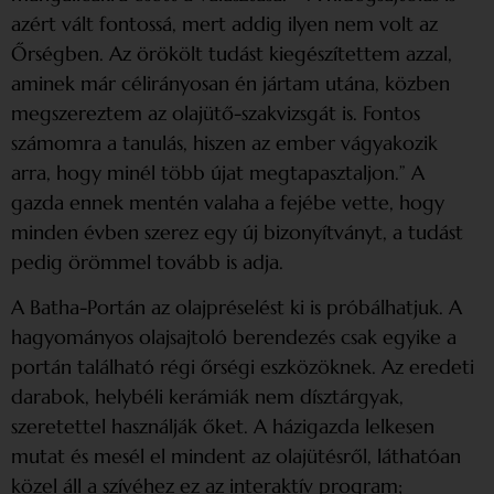
azért vált fontossá, mert addig ilyen nem volt az
Őrségben. Az örökölt tudást kiegészítettem azzal,
aminek már célirányosan én jártam utána, közben
megszereztem az olajütő-szakvizsgát is. Fontos
számomra a tanulás, hiszen az ember vágyakozik
arra, hogy minél több újat megtapasztaljon.” A
gazda ennek mentén valaha a fejébe vette, hogy
minden évben szerez egy új bizonyítványt, a tudást
pedig örömmel tovább is adja.
A Batha-Portán az olajpréselést ki is próbálhatjuk. A
hagyományos olajsajtoló berendezés csak egyike a
portán található régi őrségi eszközöknek. Az eredeti
darabok, helybéli kerámiák nem dísztárgyak,
szeretettel használják őket. A házigazda lelkesen
mutat és mesél el mindent az olajütésről, láthatóan
közel áll a szívéhez ez az interaktív program;