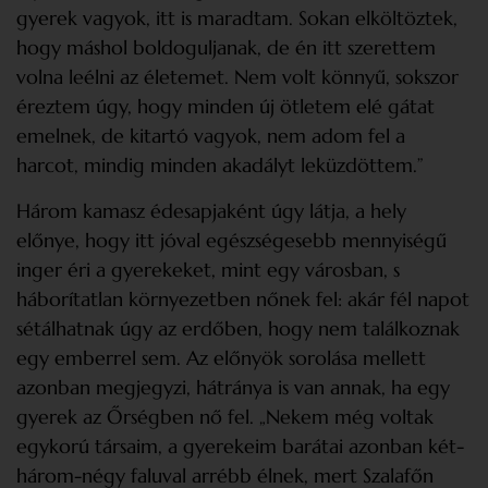
gyerek vagyok, itt is maradtam. Sokan elköltöztek,
hogy máshol boldoguljanak, de én itt szerettem
volna leélni az életemet. Nem volt könnyű, sokszor
éreztem úgy, hogy minden új ötletem elé gátat
emelnek, de kitartó vagyok, nem adom fel a
harcot, mindig minden akadályt leküzdöttem.”
Három kamasz édesapjaként úgy látja, a hely
előnye, hogy itt jóval egészségesebb mennyiségű
inger éri a gyerekeket, mint egy városban, s
háborítatlan környezetben nőnek fel: akár fél napot
sétálhatnak úgy az erdőben, hogy nem találkoznak
egy emberrel sem. Az előnyök sorolása mellett
azonban megjegyzi, hátránya is van annak, ha egy
gyerek az Őrségben nő fel. „Nekem még voltak
egykorú társaim, a gyerekeim barátai azonban két-
három-négy faluval arrébb élnek, mert Szalafőn