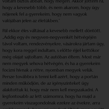
voltam biztos abban, hogy megéri. Akkor jöttem rá,
hogy a kevesebb több, és nem akarom, hogy úgy
nőjenek fel a gyerekeim, hogy nem vagyok
valójában jelen az életükben.”
Pál ekkor éles váltással a kevesebb mellett döntött.
„Addig egy év negyven-negyvenkét hétvégéjén
távol voltam, rendezvényekre, vásárokra jártam úgy,
hogy kora reggel indultam, s előtte éjjel kettőkor
még olajat sajtoltam. Az autóban éltem. Most már
nem megyek sehova hét­végén, és ha a gyerekeim
focizni hívnak a rétre, nyomban megyek velük.
Persze továbbra is tenni kell azért, hogy a portán
minden működjön, de az igényszinteket úgy
alakítottuk ki, hogy már nem kell megszakadni. A
legfontosabb az lett számomra, hogy ha majd a
gyerekeim visszagondolnak ezekre az évekre, arra