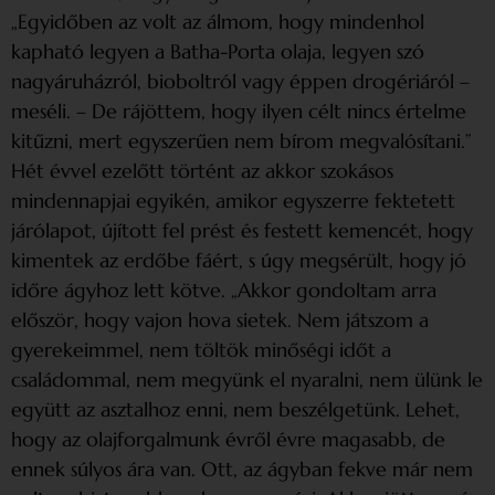
„Egyidőben az volt az álmom, hogy mindenhol
kapható legyen a Batha-Porta olaja, legyen szó
nagyáruházról, bioboltról vagy éppen drogériáról –
meséli. – De rájöttem, hogy ilyen célt nincs értelme
kitűzni, mert egyszerűen nem bírom megvalósítani.”
Hét évvel ezelőtt történt az akkor szokásos
mindennapjai egyikén, amikor egyszerre fektetett
járólapot, újított fel prést és festett kemencét, hogy
kimentek az erdőbe fáért, s úgy megsérült, hogy jó
időre ágyhoz lett kötve. „Akkor gondoltam arra
először, hogy vajon hova sietek. Nem játszom a
gyerekeimmel, nem töltök minőségi időt a
családommal, nem megyünk el nyaralni, nem ülünk le
együtt az asztalhoz enni, nem beszélgetünk. Lehet,
hogy az olajforgalmunk évről évre magasabb, de
ennek súlyos ára van. Ott, az ágyban fekve már nem