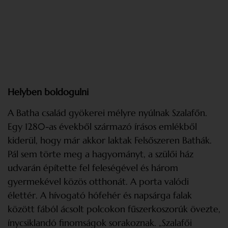
Helyben boldogulni
A Batha család gyökerei mélyre nyúlnak Szalafőn.
Egy 1280-as évekből származó írásos emlékből
kiderül, hogy már akkor laktak Felsőszeren Bathák.
Pál sem törte meg a hagyományt, a szülői ház
udvarán építette fel feleségével és három
gyermekével közös otthonát. A porta valódi
élettér. A hívogató hófehér és napsárga falak
között fából ácsolt polcokon fűszerkoszorúk övezte,
ínycsiklandó finomságok sorakoznak. „Szalafői