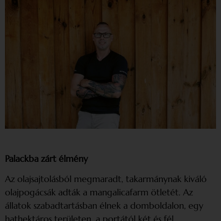
Palackba zárt élmény
Az olajsajtolásból megmaradt, takarmánynak kiváló
olajpogácsák adták a mangalicafarm ötletét. Az
állatok szabadtartásban élnek a domboldalon, egy
hathektáros területen, a portától két és fél