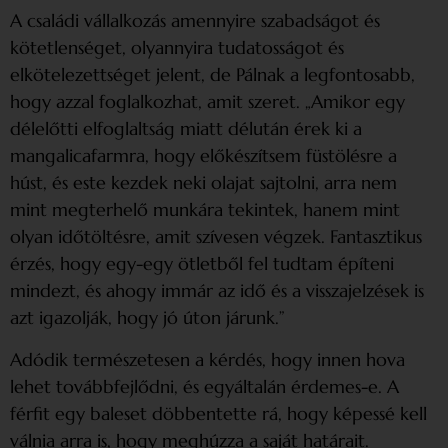
A családi vállalkozás amennyire szabadságot és
kötetlenséget, olyannyira tudatosságot és
elkötelezettséget jelent, de Pálnak a legfontosabb,
hogy azzal foglalkozhat, amit szeret. „Amikor egy
délelőtti elfoglaltság miatt délután érek ki a
mangalicafarmra, hogy előkészítsem füstölésre a
húst, és este kezdek neki olajat sajtolni, arra nem
mint megterhelő munkára tekintek, hanem mint
olyan időtöltésre, amit szívesen végzek. Fantasztikus
érzés, hogy egy-egy ötletből fel tudtam építeni
mindezt, és ahogy immár az idő és a visszajelzések is
azt igazolják, hogy jó úton járunk.”
Adódik természetesen a kérdés, hogy innen hova
lehet továbbfejlődni, és egyáltalán érdemes-e. A
férfit egy baleset döbbentette rá, hogy képessé kell
válnia arra is, hogy meghúzza a saját határait.