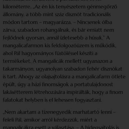
kilométerre. „Az én kis tenyészetem génmegőrző
állomány, a több mint száz disznót tradicio­nális
módon tartom – magyarázza. – Nincsenek ólba
zárva, szabadon rohangálnak, és bár emiatt nem
fejlődnek gyorsan, annál ízletesebb a húsuk.” A
mangalicafarmon kis feldolgozóüzem is működik,
ahol Pál hagyományos füstöléssel készíti a
termékeket. A mangalicák mellett ugyanazon a
takarmányon, ugyanolyan szabadon fehér disznókat
is tart. Ahogy az olajsajtolásra a mangalicafarm ötlete
épült, úgy a házi finomságok a portatulajdonost
lakásétterem létrehozására inspirálták, hogy a finom
falatokat helyben is el lehessen fogyasztani.
„Nem akartam a tizenegyedik marhatartó lenni –
feleli Pál, amikor arról kérdezzük, miért a
mangalicákra esett a választása. – A hidegsajtolás is