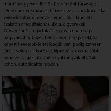
már nincs gyerek. Bár ők testvérként társaságot
jelentenek egymásnak, hiányzik az azonos korúakkal
való időtöltés élménye – ismeri el. – Emellett
Szalafőn nincs általános iskola, a gyerekek
Őriszentpéterre jártak át. Egy városban vagy
nagyvároshoz közeli településen élő gyerekhez
képest kevesebb lehetőségük van, pedig szívesen
jártak volna szakkörökre, kipróbáltak volna több
hangszert. Igaz, utóbbit végül megvalósították,
itthon, autodidakta módon.”