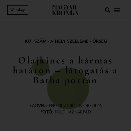
Webshop
107. SZÁM
-
A HELY SZELLEME
-
ŐRSÉG
Olajkincs a hármas
határon – látogatás a
Batha portán
SZÖVEG:
FERENCZI-BÓNIS ORSOLYA
FOTÓ:
FÖLDHÁZI ÁRPÁD