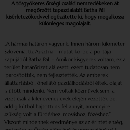
A tősgyökeres őrségi család nemzedékeken át
megőrzött tapasztalatát Batha Pál
kísérletezőkedvvel egészítette ki, hogy megalkossa
különleges magolajait.
„A hármas határon vagyunk. Innen három kilométer
Szlovénia, tíz Ausztria – mutat körbe a portája
kapujából Batha Pál. – Amikor kisgyerek voltam, ez a
terület határőrizet alá esett, ezért tudatosan nem
iparosították, nem fejlesztették. Az emberek
állattartásból, önellátó gazdálkodásból éltek, olajat
is ütött mindenki. Nem voltak közművek sem, a
vizet csak a kilencvenes évek elején vezették be,
addig kútból hajtottunk fel annyit, amennyire
szükség volt a fürdéshez, mosáshoz, főzéshez.”
Viszont mindennek eredménye az az érintetlenség,
ami mára az Őrség előnyévé és vonzerejévé vált,