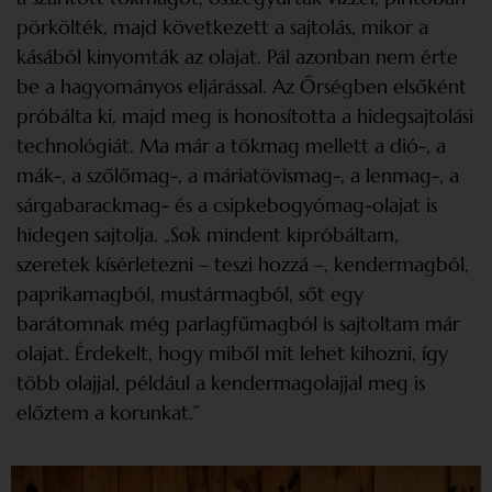
pörkölték, majd következett a sajtolás, mikor a
kásából kinyomták az olajat. Pál azonban nem érte
be a hagyományos eljárással. Az Őrségben elsőként
próbálta ki, majd meg is honosította a hidegsajtolási
technológiát. Ma már a tökmag mellett a dió-, a
mák-, a szőlőmag-, a máriatövismag-, a lenmag-, a
sárgabarackmag- és a csipkebogyómag-olajat is
hidegen sajtolja. „Sok mindent kipróbáltam,
szeretek kísérletezni – teszi hozzá –, kendermagból,
paprikamagból, mustármagból, sőt egy
barátomnak még parlagfűmagból is sajtoltam már
olajat. Érdekelt, hogy miből mit lehet kihozni, így
több olajjal, például a kendermagolajjal meg is
előztem a korunkat.”