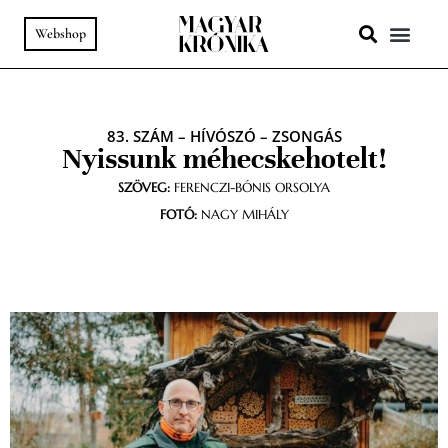
Webshop
A HELY SZ
PODCAST & VIDEÓ
83. SZÁM
–
HÍVÓSZÓ
–
ZSONGÁS
Nyissunk méhecskehotelt!
SZÖVEG:
FERENCZI-BÓNIS ORSOLYA
FOTÓ:
NAGY MIHÁLY