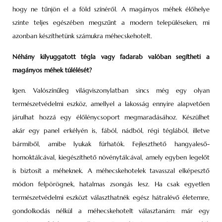
hogy ne tűnjön el a föld színéről. A magányos méhek élőhelye
szinte teljes egészében megszűnt a modern településeken, mi
azonban készíthetünk számukra méhecskehotelt.
Néhány kilyuggatott tégla vagy fadarab valóban segítheti a
magányos méhek túlélését?
Igen. Valószínűleg világviszonylatban sincs még egy olyan
természetvédelmi eszköz, amellyel a lakosság ennyire alapvetően
járulhat hozzá egy élőlénycsoport megmaradásához. Készülhet
akár egy panel erkélyén is, fából, nádból, régi téglából, illetve
bármiből, amibe lyukak fúrhatók. Fejleszthető hangyaleső-
homoktálcával, kiegészíthető növénytálcával, amely egyben legelőt
is biztosít a méheknek. A méhecskehotelek tavasszal elképesztő
módon felpörögnek, hatalmas zsongás lesz. Ha csak egyetlen
természetvédelmi eszközt választhatnék egész hátralévő életemre,
gondolkodás nélkül a méhecskehotelt választanám: már egy