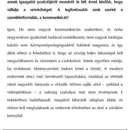
annak igazgatói pozíciójáról mondott le hét évvel később, hogy
vállalja a szóvivőséget. A legfontosabb ezek szerint a
szemléletformálás, a kommunikáció?
Igen. De nem vagyok kommunikációs szakember, és noha
negyvenéves gyakorlati tudással rendelkezem, nem vagyok biológus
kutató sem. Környezetpedagógusként tekintek magamra, és így
állok ahhoz a feladathoz is, hogy az ország teljes lakosságát kell
megszólítanom és rávennem a cselekvésre. Ennek egyetlen módja,
ha érdekessé, élményszerűvé tudom tenni a témát. A modern
embernek nincs már természeti tapasztalata, ráadásul az életünk
mind nagyobb hányada a virtuális térben zajlik, ahol – például a
videójátékban – a valóság szabályai már nem érvényesek. E
tekintetben tudathasadt, magából kifordult világban élünk, és
ebben kell megtalálnunk az emberek értelméhez az utat a szívükön
keresztül.