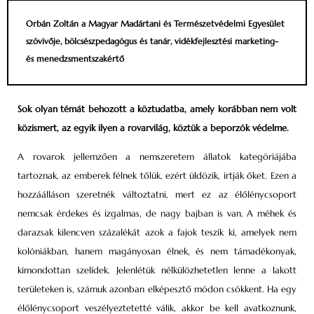
Orbán Zoltán a Magyar Madártani és Természetvédelmi Egyesület
szóvivője, bölcsészpedagógus és tanár, vidékfejlesztési marketing-
és menedzsmentszakértő
Sok olyan témát behozott a köztudatba, amely korábban nem volt
közismert, az egyik ilyen a rovarvilág, köztük a beporzók védelme.
A rovarok jellemzően a nemszeretem állatok kategóriájába
tartoznak, az emberek félnek tőlük, ezért üldözik, irtják őket. Ezen a
hozzáálláson szeretnék változtatni, mert ez az élőlénycsoport
nemcsak érdekes és izgalmas, de nagy bajban is van. A méhek és
darazsak kilencven százalékát azok a fajok teszik ki, amelyek nem
kolóniákban, hanem magányosan élnek, és nem támadékonyak,
kimondottan szelídek. Jelenlétük nélkülözhetetlen lenne a lakott
területeken is, számuk azonban elképesztő módon csökkent. Ha egy
élőlénycsoport veszélyeztetetté válik, akkor be kell avatkoznunk,