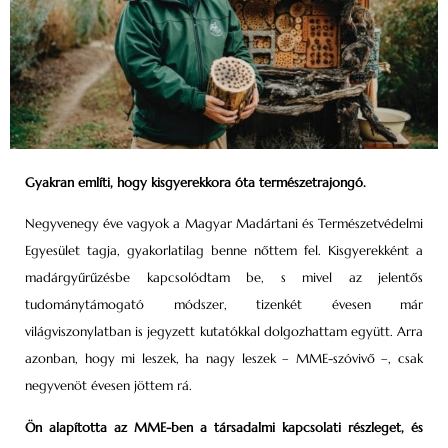
Gyakran említi, hogy kisgyerekkora óta természetrajongó.
Negyvenegy éve vagyok a Magyar Madártani és Természetvédelmi
Egyesület tagja, gyakorlatilag benne nőttem fel. Kisgyerekként a
madárgyűrűzésbe kapcsolódtam be, s mivel az jelentős
tudománytámogató módszer, tizenkét évesen már
világviszonylatban is jegyzett kutatókkal dolgozhattam együtt. Arra
azonban, hogy mi leszek, ha nagy leszek – MME-szóvivő –, csak
negyvenöt évesen jöttem rá.
Ön alapította az MME-ben a társadalmi kapcsolati részleget, és