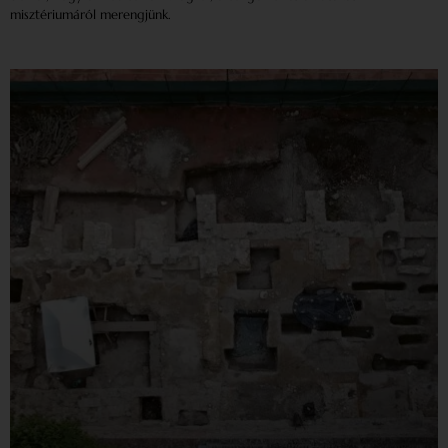
misztériumáról merengjünk.