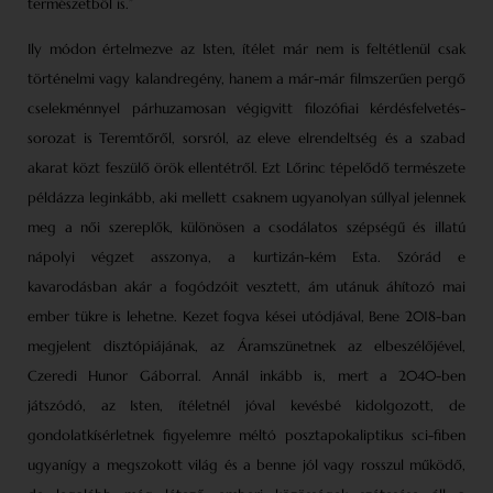
természetből is.”
Ily módon értelmezve az Isten, ítélet már nem is feltétlenül csak
történelmi vagy kalandregény, hanem a már-már filmszerűen pergő
cselekménnyel párhuzamosan végigvitt filozófiai kérdésfelvetés-
sorozat is Teremtőről, sorsról, az eleve elrendeltség és a szabad
akarat közt feszülő örök ellentétről. Ezt Lőrinc tépelődő természete
példázza leginkább, aki mellett csaknem ugyanolyan súllyal jelennek
meg a női szereplők, különösen a csodálatos szépségű és illatú
nápolyi végzet asszonya, a kurtizán-kém Esta. Szórád e
kavarodásban akár a fogódzóit vesztett, ám utánuk áhítozó mai
ember tükre is lehetne. Kezet fogva kései utódjával, Bene 2018-ban
megjelent disztópiájának, az Áramszünetnek az elbeszélőjével,
Czeredi Hunor Gáborral. Annál inkább is, mert a 2040-ben
játszódó, az Isten, ítéletnél jóval kevésbé kidolgozott, de
gondolatkísérletnek figyelemre méltó posztapokaliptikus sci-fiben
ugyanígy a megszokott világ és a benne jól vagy rosszul működő,