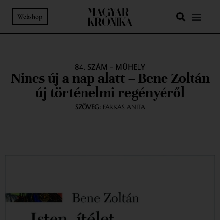
Webshop
84. SZÁM
–
MŰHELY
Nincs új a nap alatt – Bene Zoltán
új történelmi regényéről
SZÖVEG:
FARKAS ANITA