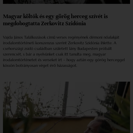
Magyar költők és egy görög herceg szívét is
megdobogtatta Zerkovitz Szidónia
Vajda János Találkozások című verses regényének démoni nőalakját
irodalomtörténeti konszenzus szerint Zerkovitz Szidónia ihlette. A
csehországi zsidó családban született lány Budapesten próbált
szerencsét, s bár a nyelvünket csak itt tanulta meg, magyar
irodalomtörténetet és verseket írt – hogy aztán egy görög herceggel
kössön botrányosan véget érő házasságot.