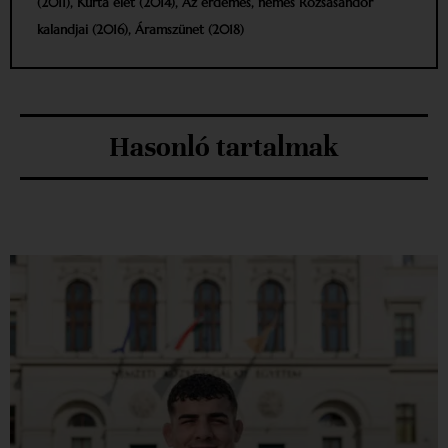
(2011), Kurta élet (2014), Az érdemes, nemes Rózsasándor
kalandjai (2016), Áramszünet (2018)
Hasonló tartalmak