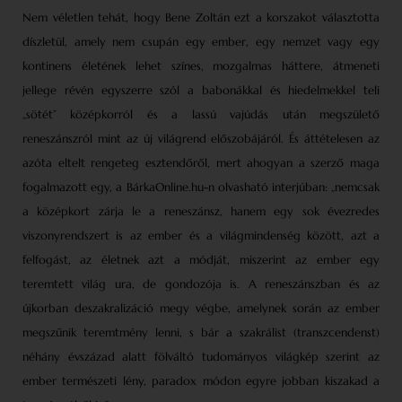
Nem véletlen tehát, hogy Bene Zoltán ezt a korszakot választotta
díszletül, amely nem csupán egy ember, egy nemzet vagy egy
kontinens életének lehet színes, mozgalmas háttere, átmeneti
jellege révén egyszerre szól a babonákkal és hiedelmekkel teli
„sötét” középkorról és a lassú vajúdás után megszülető
reneszánszról mint az új világrend előszobájáról. És áttételesen az
azóta eltelt rengeteg esztendőről, mert ahogyan a szerző maga
fogalmazott egy, a BárkaOnline.hu-n olvasható interjúban: „nemcsak
a középkort zárja le a reneszánsz, hanem egy sok évezredes
viszonyrendszert is az ember és a világmindenség között, azt a
felfogást, az életnek azt a módját, miszerint az ember egy
teremtett világ ura, de gondozója is. A reneszánszban és az
újkorban deszakralizáció megy végbe, amelynek során az ember
megszűnik teremtmény lenni, s bár a szakrálist (transzcendenst)
néhány évszázad alatt fölváltó tudományos világkép szerint az
ember természeti lény, paradox módon egyre jobban kiszakad a