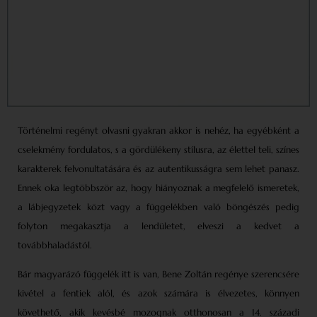
Történelmi regényt olvasni gyakran akkor is nehéz, ha egyébként a
cselekmény fordulatos, s a gördülékeny stílusra, az élettel teli, színes
karakterek felvonultatására és az autentikusságra sem lehet panasz.
Ennek oka legtöbbször az, hogy hiányoznak a megfelelő ismeretek,
a lábjegyzetek közt vagy a függelékben való böngészés pedig
folyton megakasztja a lendületet, elveszi a kedvet a
továbbhaladástól.
Bár magyarázó függelék itt is van, Bene Zoltán regénye szerencsére
kivétel a fentiek alól, és azok számára is élvezetes, könnyen
követhető, akik kevésbé mozognak otthonosan a 14. századi