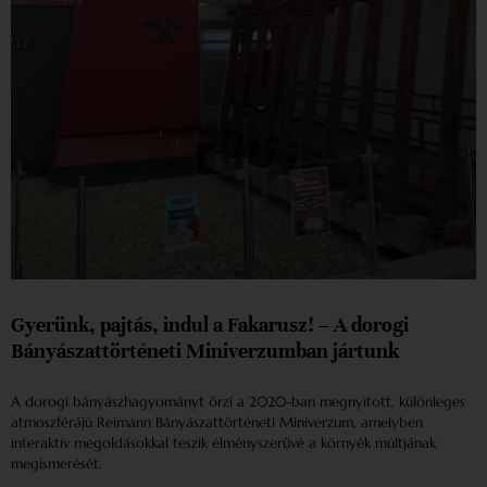
Gyerünk, pajtás, indul a Fakarusz! – A dorogi
Bányászattörténeti Miniverzumban jártunk
A dorogi bányászhagyományt őrzi a 2020-ban megnyitott, különleges
atmoszférájú Reimann Bányászattörténeti Miniverzum, amelyben
interaktív megoldásokkal teszik élményszerűvé a környék múltjának
megismerését.