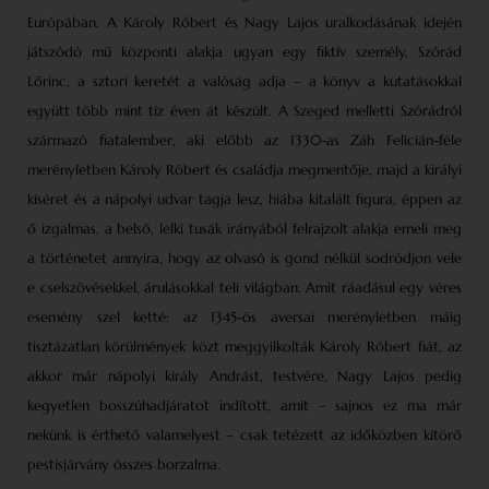
Európában. A Károly Róbert és Nagy Lajos uralkodásának idején
játszódó mű központi alakja ugyan egy fiktív személy, Szórád
Lőrinc, a sztori keretét a valóság adja – a könyv a kutatásokkal
együtt több mint tíz éven át készült. A Szeged melletti Szórádról
származó fiatalember, aki előbb az 1330-as Záh Felicián-féle
merényletben Károly Róbert és családja megmentője, majd a királyi
kíséret és a nápolyi udvar tagja lesz, hiába kitalált figura, éppen az
ő izgalmas, a belső, lelki tusák irányából felrajzolt alakja emeli meg
a történetet annyira, hogy az olvasó is gond nélkül sodródjon vele
e cselszövésekkel, árulásokkal teli világban. Amit ráadásul egy véres
esemény szel ketté: az 1345-ös aversai merényletben máig
tisztázatlan körülmények közt meggyilkolták Károly Róbert fiát, az
akkor már nápolyi király Andrást, testvére, Nagy Lajos pedig
kegyetlen bosszúhadjáratot indított, amit – sajnos ez ma már
nekünk is érthető valamelyest – csak tetézett az időközben kitörő
pestisjárvány összes borzalma.