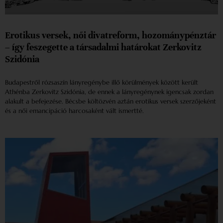
Erotikus versek, női divatreform, hozománypénztár
– így feszegette a társadalmi határokat Zerkovitz
Szidónia
Budapestről rózsaszín lányregénybe illő körülmények között került
Athénba Zerkovitz Szidónia, de ennek a lányregénynek igencsak zordan
alakult a befejezése. Bécsbe költözvén aztán erotikus versek szerzőjeként
és a női emancipáció harcosaként vált ismertté.