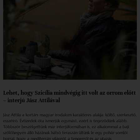
Lehet, hogy Szicília mindvégig itt volt az orrom előtt
– interjú Jász Attilával
Jász Attila a kortárs magyar irodalom karakteres alakja: költő, szerkesztő,
esszéíró. Évtizedek óta ismerjük egymást, ezért is tegeződünk alább.
Többször beszélgettünk már interjúformában is, ez alkalommal a baji
szőlőhegyen álló házának hátsó teraszán ültünk le egy pohár somlói
borral, hogy a mediterrán világról, a tengerről és az utazás