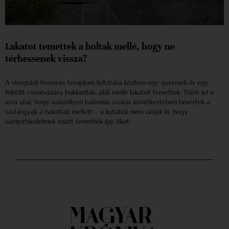
Lakatot temettek a holtak mellé, hogy ne
térhessenek vissza?
A visegrádi ferences templom feltárása közben egy gyermek és egy
felnőtt csontvázára bukkantak, akik mellé lakatot temettek. Több jel is
arra utal, hogy valamilyen babonás szokás következtében hevertek a
vastárgyak a halottak mellett – a kutatók nem zárják ki, hogy
vámpírhiedelmek miatt temették így őket.