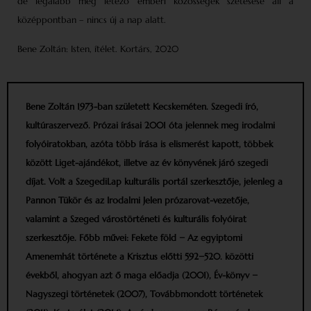
de legalább még létező emberi közösségek szétesése áll a
középpontban – nincs új a nap alatt.
Bene Zoltán: Isten, ítélet. Kortárs, 2020
Bene Zoltán 1973-ban született Kecskeméten. Szegedi író,
kultúraszervező. Prózai írásai 2001 óta jelennek meg irodalmi
folyóiratokban, azóta több írása is elismerést kapott, többek
között Liget-ajándékot, illetve az év könyvének járó szegedi
díjat. Volt a SzegediLap kulturális portál szerkesztője, jelenleg a
Pannon Tükör és az Irodalmi Jelen prózarovat-vezetője,
valamint a Szeged várostörténeti és kulturális folyóirat
szerkesztője. Főbb művei: Fekete föld − Az egyiptomi
Amenemhát története a Krisztus előtti 592−520. közötti
évekből, ahogyan azt ő maga előadja (2001), Év-könyv −
Nagyszegi történetek (2007), Továbbmondott történetek