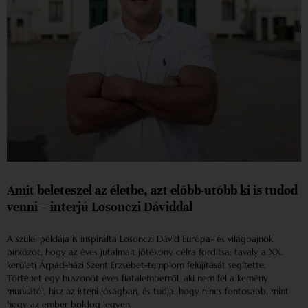
Amit beleteszel az életbe, azt előbb-utóbb ki is tudod
venni – interjú Losonczi Dáviddal
A szülei példája is inspirálta Losonczi Dávid Európa- és világbajnok
birkózót, hogy az éves jutalmait jótékony célra fordítsa: tavaly a XX.
kerületi Árpád-házi Szent Erzsébet-templom felújítását segítette.
Történet egy huszonöt éves fiatalemberről, aki nem fél a kemény
munkától, hisz az isteni jóságban, és tudja, hogy nincs fontosabb, mint
hogy az ember boldog legyen.