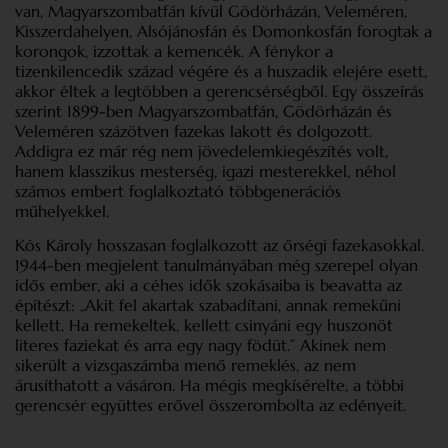
van, Magyarszombatfán kívül Gödörházán, Veleméren,
Kisszerdahelyen, Alsójánosfán és Domonkosfán forogtak a
korongok, izzottak a kemencék. A fénykor a
tizenkilencedik század végére és a huszadik elejére esett,
akkor éltek a legtöbben a gerencsérségből. Egy összeírás
szerint 1899-ben Magyarszombatfán, Gödörházán és
Veleméren százötven fazekas lakott és dolgozott.
Addigra ez már rég nem jövedelemkiegészítés volt,
hanem klasszikus mesterség, igazi mesterekkel, néhol
számos embert foglalkoztató többgenerációs
műhelyekkel.
Kós Károly hosszasan foglalkozott az őrségi fazekasokkal.
1944-ben megjelent tanulmányában még szerepel olyan
idős ember, aki a céhes idők szokásaiba is beavatta az
építészt: „Akit fel akartak szabadítani, annak remekűni
kellett. Ha remekeltek, kellett csinyáni egy huszonöt
literes faziekat és arra egy nagy födüt.” Akinek nem
sikerült a vizsgaszámba menő remeklés, az nem
árusíthatott a vásáron. Ha mégis megkísérelte, a többi
gerencsér együttes erővel összerombolta az edényeit.