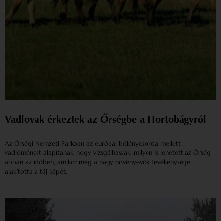
Vadlovak érkeztek az Őrségbe a Hortobágyról
Az Őrségi Nemzeti Parkban az európai bölénycsorda mellett
vadlóménest alapítanak, hogy vizsgálhassák, milyen is lehetett az Őrség
abban az időben, amikor még a nagy növényevők tevékenysége
alakította a táj képét.