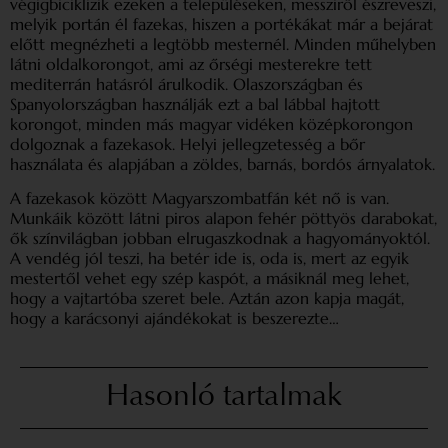
végigbiciklizik ezeken a településeken, messziről észreveszi,
melyik portán él fazekas, hiszen a portékákat már a bejárat
előtt megnézheti a legtöbb mesternél. Minden műhelyben
látni oldalkorongot, ami az őrségi mesterekre tett
mediterrán hatásról árulkodik. Olaszországban és
Spanyolországban használják ezt a bal lábbal hajtott
korongot, minden más magyar vidéken középkorongon
dolgoznak a fazekasok. Helyi jellegzetesség a bőr
használata és alapjában a zöldes, barnás, bordós árnyalatok.
A fazekasok között Magyarszombatfán két nő is van.
Munkáik között látni piros alapon fehér pöttyös darabokat,
ők színvilágban jobban elrugaszkodnak a hagyományoktól.
A vendég jól teszi, ha betér ide is, oda is, mert az egyik
mestertől vehet egy szép kaspót, a másiknál meg lehet,
hogy a vajtartóba szeret bele. Aztán azon kapja magát,
hogy a karácsonyi ajándékokat is beszerezte…
Hasonló tartalmak