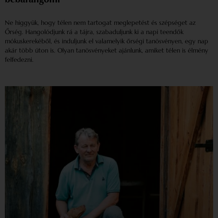
bebarangolni
Ne higgyük, hogy télen nem tartogat meglepetést és szépséget az
Őrség. Hangolódjunk rá a tájra, szabaduljunk ki a napi teendők
mókuskerekéből, és induljunk el valamelyik őrségi tanösvényen, egy nap
akár több úton is. Olyan tanösvényeket ajánlunk, amiket télen is élmény
felfedezni.