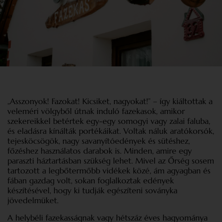
„Asszonyok! Fazokat! Kicsiket, nagyokat!” – így kiáltottak a
veleméri völgyből útnak induló fazekasok, amikor
szekereikkel betértek egy-egy somogyi vagy zalai faluba,
és eladásra kínálták portékáikat. Voltak náluk aratókorsók,
tejesköcsögök, nagy savanyítóedények és sütéshez,
főzéshez használatos darabok is. Minden, amire egy
paraszti háztartásban szükség lehet. Mivel az Őrség sosem
tartozott a legbőtermőbb vidékek közé, ám agyagban és
fában gazdag volt, sokan foglalkoztak edények
készítésével, hogy ki tudják egészíteni soványka
jövedelmüket.
A helybéli fazekasságnak vagy hétszáz éves hagyománya