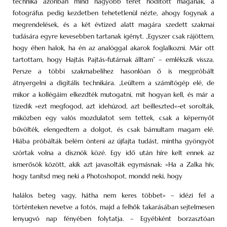
technika azonban mind nagyobb teret hódított magának, a
fotográfus pedig kezdetben tehetetlenül nézte, ahogy fogynak a
megrendelések, és a két évtized alatt magára szedett szakmai
tudására egyre kevesebben tartanak igényt. „Egyszer csak rájöttem,
hogy éhen halok, ha én az analóggal akarok foglalkozni. Már ott
tartottam, hogy Hajtás Pajtás-futárnak álltam” – emlékszik vissza.
Persze a többi szakmabelihez hasonlóan ő is megpróbált
átnyergelni a digitális technikára. „Leültem a számítógép elé, de
mikor a kollégáim elkezdték mutogatni, mit hogyan kell, és már a
tizedik »ezt megfogod, azt idehúzod, azt beilleszted«-et sorolták,
miközben egy valós mozdulatot sem tettek, csak a képernyőt
bűvölték, elengedtem a dolgot, és csak bámultam magam elé.
Hiába próbálták belém önteni az újfajta tudást, mintha gyöngyöt
szórtak volna a disznók közé. Egy idő után híre kelt ennek az
ismerősök között, akik azt javasolták egymásnak: »Ha a Zalka hív,
hogy tanítsd meg neki a Photoshopot, mondd neki, hogy
halálos beteg vagy, hátha nem keres többet« – idézi fel a
történteken nevetve a fotós, majd a felhők takarásában sejtelmesen
lenyugvó nap fényében folytatja. – Egyébként borzasztóan