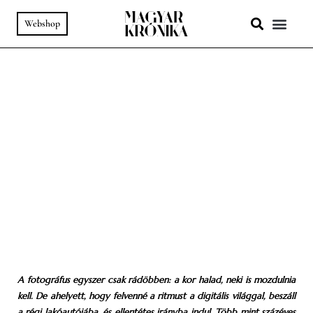
Webshop
A HELY SZ
PODCAST & VIDEÓ
85. SZÁM
-
ANALÓG ÖRÖMÖK
-
A HELY SZELLEME
Idők vándora
SZÖVEG:
MESZLENY ZITA, TÁBORI KÁLMÁN
FOTÓ:
FÖLDHÁZI ÁRPÁD
A fotográfus egyszer csak rádöbben: a kor halad, neki is mozdulnia
kell. De ahelyett, hogy felvenné a ritmust
a digitális világgal, beszáll
a régi lakóautójába, és ellentétes irányba indul. Több mint százéves