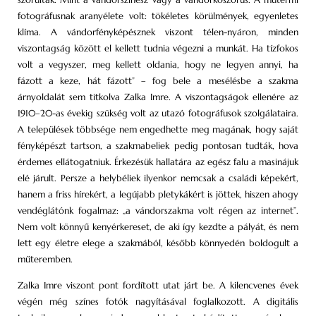
fotográfusnak aranyélete volt: tökéletes körülmények, egyenletes
klíma. A vándorfényképésznek viszont télen-nyáron, minden
viszontagság között el kellett tudnia végezni a munkát. Ha tízfokos
volt a vegyszer, meg kellett oldania, hogy ne legyen annyi, ha
fázott a keze, hát fázott” – fog bele a mesélésbe a szakma
árnyoldalát sem titkolva Zalka Imre. A viszontagságok ellenére az
1910–20-as évekig szükség volt az utazó fotográfusok szolgálataira.
A települések többsége nem engedhette meg magának, hogy saját
fényképészt tartson, a szakmabeliek pedig pontosan tudták, hova
érdemes ellátogatniuk. Érkezésük hallatára az egész falu a masinájuk
elé járult. Persze a helybéliek ilyenkor nemcsak a családi képekért,
hanem a friss hírekért, a legújabb pletykákért is jöttek, hiszen ahogy
vendéglátónk fogalmaz: „a vándorszakma volt régen az internet”.
Nem volt könnyű kenyérkereset, de aki így kezdte a pályát, és nem
lett egy életre elege a szakmából, később könnyedén boldogult a
műteremben.
Zalka Imre viszont pont fordított utat járt be. A kilencvenes évek
végén még színes fotók nagyításával foglalkozott. A digitális