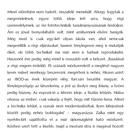
Mivel előrefutni nem tudott, visszafelé menekült. Ahogy fogytak a
megrendelések, egyre több ideje lett arra, hogy régi
szenvedélyének, az ősi fotótechnikák tanulmányozásának hódoljon.
Ám ez jóval bonyolultabb volt, mint amilyennek elsőre hangzik.
Még most is csak egy-két olyan iskola van, ahol nemcsak
megemlítik a régi eljárásokat, hanem ténylegesen meg is mutatják
őket, de több technikát ma már nem is tudnak reprodukálni.
Huszonöt éve pedig még ennél is rosszabb volt a helyzet. „Ráadásul
a régi, engem érdeklő, 19. századi módszerekről a meglévő nagyon
kevés művet nemhogy beszerezni, megérteni is nehéz. Hiszen azért
az 1800-as évek közepén elég furcsán beszélni magyar. A
fényképezőgép az látszekrény, a jód az ibolyó meg iblany, a bróm
pedig büzeny. Az expozíció a kitevés ideje, a fixálás letűzés. Hiába
olvassa az ember, csak vakarja a fejét, hogy mit tűzzön hova. Mivel
a technika letűnt, a szavak nem modernizálódtak, ilyen kifejezések
között pedig nehéz boldogulni” – magyarázza. Zalka mint egy
nyelvleckét sajátította el a már újdonságként ható módszert.
Közben szert tett a kisebb, majd a mostani útra is magával hozott