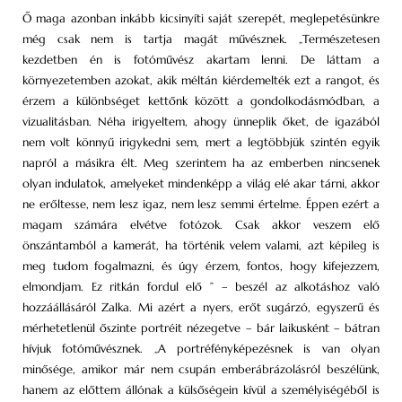
Ő maga azonban inkább kicsinyíti saját szerepét, meglepetésünkre
még csak nem is tartja magát művésznek. „Természetesen
kezdetben én is fotóművész akartam lenni. De láttam a
környezetemben azokat, akik méltán kiérdemelték ezt a rangot, és
érzem a különbséget kettőnk között a gondolkodásmódban, a
vizualitásban. Néha irigyeltem, ahogy ünneplik őket, de igazából
nem volt könnyű irigykedni sem, mert a legtöbbjük szintén egyik
napról a másikra élt. Meg szerintem ha az emberben nincsenek
olyan indulatok, amelyeket mindenképp a világ elé akar tárni, akkor
ne erőltesse, nem lesz igaz, nem lesz semmi értelme. Éppen ezért a
magam számára elvétve fotózok. Csak akkor veszem elő
önszántamból a kamerát, ha történik velem valami, azt képileg is
meg tudom fogalmazni, és úgy érzem, fontos, hogy kifejezzem,
elmondjam. Ez ritkán fordul elő ” – beszél az alkotáshoz való
hozzáállásáról Zalka. Mi azért a nyers, erőt sugárzó, egyszerű és
mérhetetlenül őszinte portréit nézegetve – bár laikusként – bátran
hívjuk fotóművésznek. „A portréfényképezésnek is van olyan
minősége, amikor már nem csupán emberábrázolásról beszélünk,
hanem az előttem állónak a külsőségein kívül a személyiségéből is