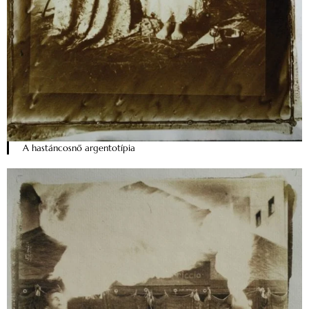
A hastáncosnő argentotípia