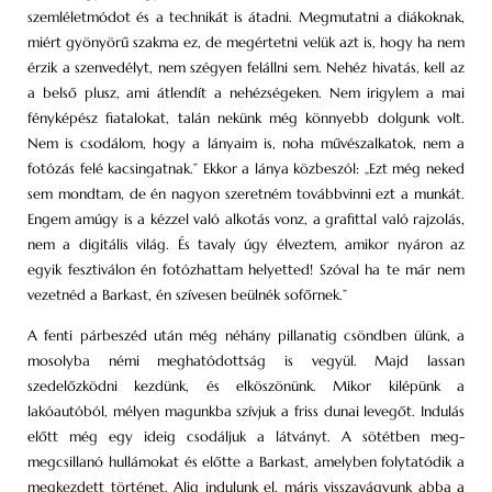
szemléletmódot és a technikát is átadni. Megmutatni a diákoknak,
miért gyönyörű szakma ez, de megértetni velük azt is, hogy ha nem
érzik a szenvedélyt, nem szégyen felállni sem. Nehéz hivatás, kell az
a belső plusz, ami átlendít a nehézségeken. Nem irigylem a mai
fényképész fiatalokat, talán nekünk még könnyebb dolgunk volt.
Nem is csodálom, hogy a lányaim is, noha művészalkatok, nem a
fotózás felé kacsingatnak.” Ekkor a lánya közbeszól: „Ezt még neked
sem mondtam, de én nagyon szeretném továbbvinni ezt a munkát.
Engem amúgy is a kézzel való alkotás vonz, a grafittal való rajzolás,
nem a digitális világ. És tavaly úgy élveztem, amikor nyáron az
egyik fesztiválon én fotózhattam helyetted! Szóval ha te már nem
vezetnéd a Barkast, én szívesen beülnék sofőrnek.”
A fenti párbeszéd után még néhány pillanatig csöndben ülünk, a
mosolyba némi meghatódottság is vegyül. Majd lassan
szedelőzködni kezdünk, és elköszönünk. Mikor kilépünk a
lakóautóból, mélyen magunkba szívjuk a friss dunai levegőt. Indulás
előtt még egy ideig csodáljuk a látványt. A sötétben meg-
megcsillanó hullámokat és előtte a Barkast, amelyben folytatódik a
megkezdett történet. Alig indulunk el, máris visszavágyunk abba a