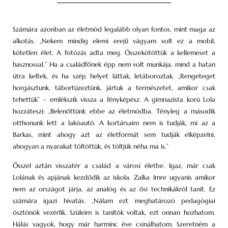
Számára azonban az életmód legalább olyan fontos, mint maga az
alkotás. „Nekem mindig elemi erejű vágyam volt ez a mobil,
kötetlen élet. A fotózás adta meg. Összekötöttük a kellemeset a
hasznossal.” Ha a családfőnek épp nem volt munkája, mind a hatan
útra keltek, és ha szép helyet láttak, letáboroztak. „Rengeteget
horgásztunk, tábortüzeztünk, jártuk a természetet, amikor csak
tehettük” – emlékszik vissza a fényképész. A gimnazista korú Lola
hozzáteszi: „Belenőttünk ebbe az életmódba. Tényleg a második
otthonunk lett a lakóautó. A kortársaim nem is tudják, mi az a
Barkas, mint ahogy azt az életformát sem tudják elképzelni,
ahogyan a nyarakat töltöttük, és töltjük néha ma is.”
Ősszel aztán visszatér a család a városi életbe. Igaz, már csak
Lolának és apjának kezdődik az iskola. Zalka Imre ugyanis amikor
nem az országot járja, az analóg és az ősi technikákról tanít. Ez
számára igazi hivatás. „Nálam ezt meghatározó pedagógiai
ösztönök vezérlik. Szüleim is tanítók voltak, ezt onnan hozhatom.
Hálás vagyok, hogy már harminc éve csinálhatom. Szeretném a