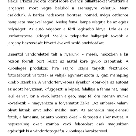
alakul. Érkezésünk óta időről időre kíváncsi pillantásokat vetettünk a
járgányra, most végre belülről is szemügyre vehetjük. Nem
csalódunk. A Barkas nádszövet borítása, nomád, mégis otthonos
hangulata magával ragad. Meleg fényű lámpa világítja be az egész
helyiséget. Az autó végében a férfi legkisebb lánya, Lola és az
unokatestvére üldögél. Melléjük telepedve hallgatjuk tovább a
járgány beszerzését követő évekről szóló anekdotákat.
„Innentől vándorélettel telt a nyarunk” – meséli, miközben a kis
rezsón forralt bort készít az asztal köré gyűlő csapatnak. A
különleges produkció híre szájról szájra terjedt, fesztiválok,
fotóstáborok váltották és váltják egymást azóta is, igaz, manapság
kisebb számban. A vándorfényképész ilyenkor leparkolja az autóját
az adott helyszínen, kifüggeszti a képeit, felállítja a famasinát, majd
leül, és vár. Jön a vevő, kattan a gép, majd fél óra intenzív munka
következik – magyarázza a folyamatot Zalka. „Az emberek valami
olyat látnak, amit sehol máshol nem. Az archaikus megjelenésű
fotók, a famasina, az autó vonzza őket” – fejtegeti a siker nyitját. A
népszerűség okait számba vevő felsorolást csak magunkban
egészítjük ki a vándorfotográfus különleges karakterével.