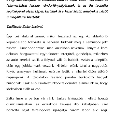
fakamerájával felcsap vándorfényképésznek, és az ősi technika
segítségével olyan képek kerülnek ki a kezei közül, amelyek a nézőt
is megállásra késztetik.
Találkozás Zalka Imrével.
Épp Leányfalunál járunk, mikor leszakad az ég. Az ablaktörlő
legmagasabb fokozata is nehezen birkózik meg a semmiből jött
zuhéval. Dunabogdánynál már kínunkban nevetünk. Ennyit a kora
délutáni horgászattal egybekötött interjúról, gondoljuk, miközben
az autó kerekei szelik a folyóvá vált út habjait. Aztán a település
után egy jobbkanyart veszünk. Hirtelen elénk tárul a nagybetűs
folyó, amelynek hullámait ezüstre festik a viharfelhőkön áttörő
napsugarak. A túloldalon felszálló párába burkolózó hegyek
húzódnak. Csak első csodálatunkból felocsúdva eszmélünk rá, hogy
időközben elállt az eső.
Zalka Imre a parton vár ránk. Barkas lakóautója mellett hosszú
gumicsizmájában, az évszakhoz kevéssé illő kabátjában, szél
borzolta haját félre­söpörve igazgatja három lábon álló régi,