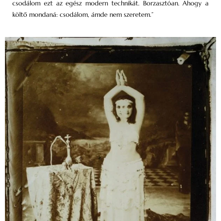
csodálom ezt az egész modern technikát. Borzasztóan. Ahogy a
költő mondaná: csodálom, ámde nem szeretem.”