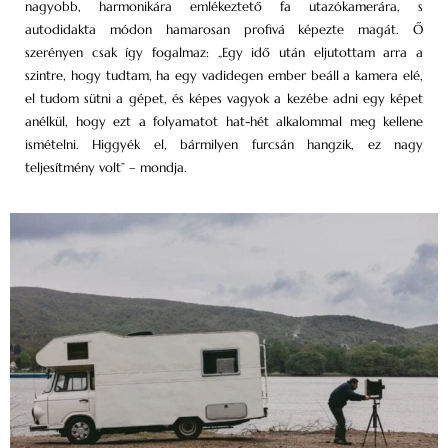
nagyobb, harmonikára emlékeztető fa utazókamerára, s
autodidakta módon hamarosan profivá képezte magát. Ő
szerényen csak így fogalmaz: „Egy idő után eljutottam arra a
szintre, hogy tudtam, ha egy vadidegen ember beáll a kamera elé,
el tudom sütni a gépet, és képes vagyok a kezébe adni egy képet
anélkül, hogy ezt a folyamatot hat-hét alkalommal meg kellene
ismételni. Higgyék el, bármilyen furcsán hangzik, ez nagy
teljesítmény volt” – mondja.