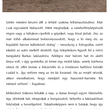
Szinte minden készen állt a letűnt szakma feltámasztásához. Már
csak egyvalami hiányzott. Mint megtudjuk, a vándorfényképészek
régen vagy a hátukon cipelték a gépüket, vagy lóval jártak. „Na, az
már több alkalommal bebizonyosodott, hogy a ló meg én, az
legalább három különböző dolog” – mosolyog a fotográfus; ezért
inkább az autó mellett döntött. Egy telephelyen figyelt fel a retró
hangulatú Barkas lakóautóra. Addigra már három hat év alatti
lánya volt, s úgy gondolta, jó lenne egy mobil lakás, amely bárhova
elviszi őt, elfér benne a felszerelés és a rövidesen hatfősre bővülő
család is. „Így vettem meg az én kis lovamat. Ha az erejét nézzük,
akkor mondhatom, hogy mindjárt egy huszonöt-harminc fős
ménest vettem” – fogalmaz.
Időközben teljesen lebukik a nap, a dunai levegő egyre hűvösebb,
úgy döntünk hát, elnapoljuk a horgászatot, helyette a lakóautóban
folytatjuk a beszélgetést. Tulajdonképpen nem is bánjuk, hogy így