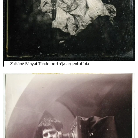
Zalkáné Bányai Tünde portréja argentotípia