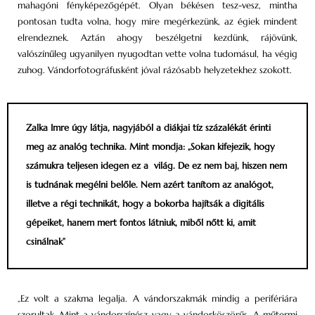
mahagóni fényképezőgépét. Olyan békésen tesz-vesz, mintha
pontosan tudta volna, hogy mire megérkezünk, az égiek mindent
elrendeznek. Aztán ahogy beszélgetni kezdünk, rájövünk,
valószínűleg ugyanilyen nyugodtan vette volna tudomásul, ha végig
zuhog. Vándorfotográfusként jóval rázósabb helyzetekhez szokott.
Zalka Imre úgy látja, nagyjából a diákjai tíz százalékát érinti
meg az analóg technika. Mint mondja: „Sokan kifejezik, hogy
számukra teljesen idegen ez a világ. De ez nem baj, hiszen nem
is tudnának megélni belőle. Nem azért tanítom az analógot,
illetve a régi technikát, hogy a bokorba hajítsák a digitális
gépeiket, hanem mert fontos látniuk, miből nőtt ki, amit
csinálnak”
„Ez volt a szakma legalja. A vándorszakmák mindig a perifériára
szorultak. Mint a vándor­színész vagy a vándorköszörűs. A műtermi