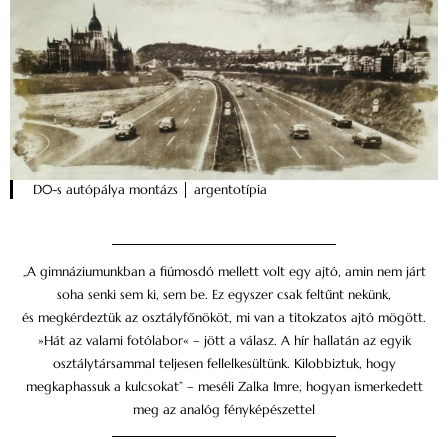
D0-s autópálya montázs │ argentotípia
„A gimnáziumunkban a fiúmosdó mellett volt egy ajtó, amin nem járt
soha senki sem ki, sem be. Ez egyszer csak feltűnt nekünk,
és megkérdeztük az osztály­főnököt, mi van a titokzatos ajtó mögött.
»Hát az valami fotólabor« – jött a válasz. A hír hallatán az egyik
osztálytársammal teljesen fellelkesültünk. Kilobbiztuk, hogy
megkaphassuk a kulcsokat” – meséli Zalka Imre, hogyan ismerkedett
meg az analóg fényképészettel