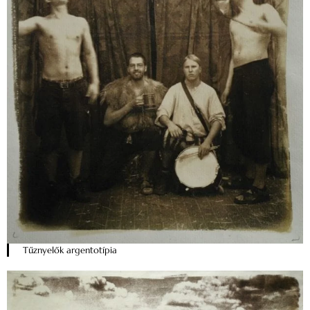
Tűznyelők argentotípia