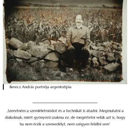
Berecz András portréja argentotípia
„Szeretném a szemléletmódot és a technikát is átadni. Megmutatni a
diákoknak, miért gyönyörű szakma ez, de megértetni velük azt is, hogy
ha nem érzik a szenvedélyt, nem szégyen felállni sem”