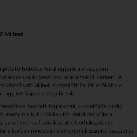
? Mi teszi
 építtető Festetics Antal ugyanis a mozgalom
tározó család keszthelyi uradalmáról is ismert. A
 Kristóf volt, akinek elsőszülött fia, Pál örökölte a
– így lett Lajosé a dégi birtok.
rmesztéssel kezdett foglalkozni, a legelőkön pedig
 amely ma is áll. Halála után Antal örökölte a
a, az ő nevéhez fűződik a birtok úthálózatának
 a korban rendkívüli elismerésnek számító császári és