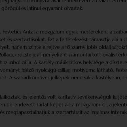
legnagyobb könyvtárával rendelkezett a család. A rend
, görögül és latinul egyaránt olvastak.
Festetics Antal a mozgalom egyik mestereként a szabad­
et és szertartásokat. Ezt a feltételezést támasztja alá 
et, hanem szinte elrejtve a fő szárny jobb oldali sarok
llack csúcsteljesítményeként számontartott ovális térkial
zimbolizálja. A kastély másik titkos helyisége a dísztere
mányt idéző nyolcágú csillag motívuma látható. Festet
mót. A szabad­kőműves jelképek nemcsak a kastélyban, de
koztak, és jelentős volt karitatív tevékenységük is: jót
en berendezett tárlat képet ad a mozgalomról, a jelentős
 és megtapasztalhatjuk a szertartásait az izgalmas inter