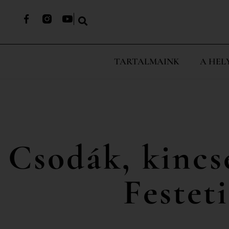
TARTALMAINK
A HEL
Csodák, kincse
Festet