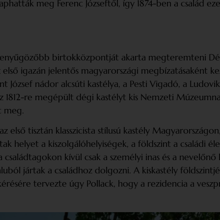
i kaphatták meg Ferenc Józseftől, így 1874-ben a család e
g­lenyűgözőbb birtokközpontját akarta megteremteni D
első igazán jelentős magyarországi megbízatásaként kezd
József nádor alcsúti kastélya, a Pesti Vigadó, a Ludovika
1812-re megépült dégi kastélyt kis Nemzeti Múzeumnak:
t meg.
az első tisztán klasszicista stílusú kastély Magyarorszá
ak helyet a kiszolgálóhelyiségek, a földszint a családi él
saládtagokon kívül csak a személyi inas és a nevelőnő la
faluból jártak a családhoz dolgozni. A kiskastély földszintj
 kérésére tervezte úgy Pollack, hogy a rezidencia a ves