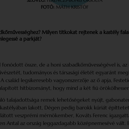
SZÖVEG:
FERENCZI-BÓNIS ORSOLYA
FOTÓ:
MÁTH KRISTÓF
kőművességhez? Milyen titkokat rejtenek a kastély falai
nlegessé a parkját?
l fonódott össze, de a honi szabadkőművességével is, az
észetét, tudományos és társasági életét egyaránt megha
 A család legsikeresebb vagyonszerzője az ő apja, Festetics
alapított hitbizományt, hogy mind a két fiú örökölhessen 
áló talajadottsága remek lehetőségeket nyújt, gabona­te
astélyában lakott, Dégen pedig barokk kúriát építtetett,
láglátott veszprémi mérnökember, Kováts Ferenc igazgatt
n Antal az ország leggazdagabb középnemesévé vált. Bár