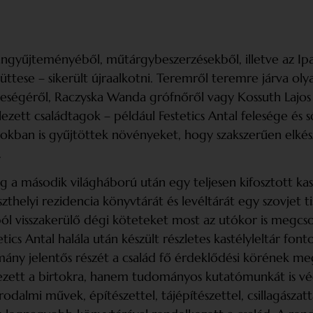
án­gyűjteményéből, műtárgybeszerzésekből, illetve az 
tese – sikerült újraalkotni. Teremről teremre járva ol
 feleségéről, Raczyska Wanda grófnőről vagy Kossuth La
zett családtagok – például Festetics Antal felesége és s
tokban is gyűjtöttek növényeket, hogy szakszerűen elké
.
 a második világháború után egy teljesen kifosztott kas
thelyi rezidencia könyvtárát és levéltárát egy szovjet ti
ból vissza­kerülő dégi köteteket most az utókor is megc
estetics Antal halála után készült részletes kastélyleltár
lomány jelentős részét a család fő érdeklődési körének
kezett a birtokra, hanem tudományos kutatómunkát is vég
odalmi művek, építészettel, tájépítészettel, csillagásza