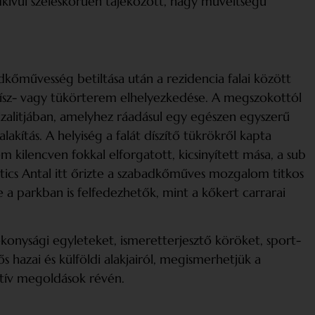
kívül széleskörűen tájékozott, nagy műveltségű
kőművesség betiltása után a rezidencia falai között
a dísz- vagy tükörterem elhelyezkedése. A megszokottól
rizalitjában, amelyhez ráadásul egy egészen egyszerű
akítás. A helyiség a falát díszítő tükrökről kapta
m kilencven fokkal elforgatott, kicsinyített mása, a sub
ics Antal itt őrizte a szabadkőműves mozgalom titkos
 a parkban is felfedezhetők, mint a kőkert carrarai
ékonysági egyleteket, ismeretterjesztő köröket, sport­
 hazai és külföldi alakjairól, megismerhetjük a
aktív megoldások révén.