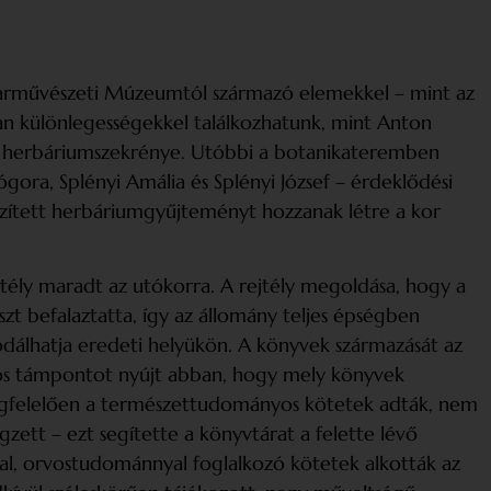
Iparművészeti Múzeumtól származó elemekkel – mint az
yan különlegességekkel találkozhatunk, mint Anton
jos herbáriumszekrénye. Utóbbi a botanikateremben
ógora, Splényi Amália és Splényi József – érdeklődési
szített herbáriumgyűjteményt hozzanak létre a kor
tély maradt az utókorra. A rejtély megoldása, hogy a
szt befalaztatta, így az állomány teljes épségben
sodálhatja eredeti helyükön. A könyvek származását az
 fontos támpontot nyújt abban, hogy mely könyvek
 megfelelően a természettudományos kötetek adták, nem
zett – ezt segítette a könyvtárat a felette lévő
ttal, orvostudománnyal foglalkozó kötetek alkották az