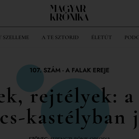
Y SZELLEME
A TE SZTORID
ÉLETÚT
PODC
107. SZÁM
-
A FALAK EREJE
k, rejtélyek: a 
ics-kastélyban 