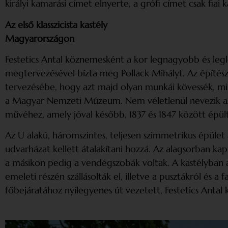
királyi kamarási címet elnyerte, a grófi címet csak fia
Az első klasszicista kastély
Magyarországon
Festetics Antal köznemesként a kor legnagyobb és le
megtervezésével bízta meg Pollack Mihályt. Az építész 
tervezésébe, hogy azt majd olyan munkái kövessék, mint 
a Magyar Nemzeti Múzeum. Nem véletlenül nevezik az 
művéhez, amely jóval később, 1837 és 1847 között épül
Az U alakú, háromszintes, teljesen szimmetrikus épület 
udvarházat kellett átalakítani hozzá. Az alagsorban kapt
a másikon pedig a vendégszobák voltak. A kastélyban a c
emeleti részén szállásolták el, illetve a pusztákról és a 
főbejáratához nyílegyenes út vezetett, Festetics Antal