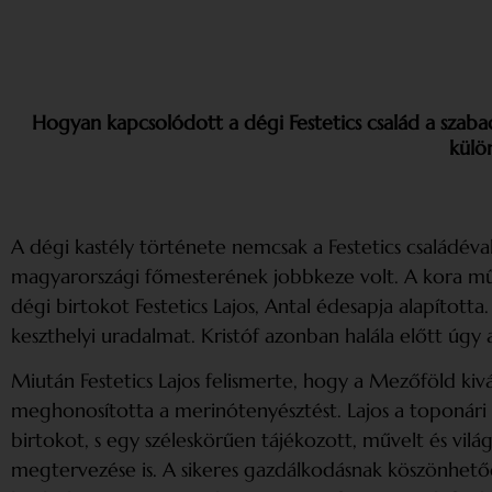
Hogyan kapcsolódott a dégi Festetics család a szabad
külö
A dégi kastély története nemcsak a Festetics családéva
magyarországi főmesterének jobbkeze volt. A kora műv
dégi birtokot Festetics Lajos, Antal édesapja alapította.
keszthelyi uradalmat. Kristóf azonban halála előtt úgy 
Miután Festetics Lajos felismerte, hogy a Mezőföld kiv
meghonosította a merinótenyésztést. Lajos a toponári k
birtokot, s egy széleskörűen tájékozott, művelt és vi
megtervezése is. A sikeres gazdálkodásnak köszönhetőe