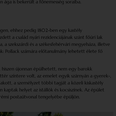
zen ága is bekerült a főnemesség soraiba.
égen, ehhez pedig 1802-ben egy kastély
ett a család nyári rezidenciájának szánt főúri lak
, a szekszárdi és a székesfehérvári megyeháza, illetve
 Pollack számára előtanulmány lehetett élete fő
gon, hiszen újonnan épülhetett, nem egy barokk
ettér színtere volt, az emelet egyik szárnyán a gyerek-,
kott, a személyzet többi tagját a közeli kiskastély
én kaptak helyet az istállók és kocsiszínek. Az épület
zprémi postaútvonal tengelyébe épüljön.