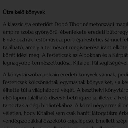
Útra kelő könyvek
A klasszicista enteriőrt Dobó Tibor németországi mag
empire szoba gyönyörű, ébenfekete eredeti bútor­együt
Einsle osztrák festőművész portréja Festetics Sámuel
található, amely a természet megismerése iránt elkötele
körét idézi meg. A Festeticsek az Alpokban és a Kárpá
legnagyobb természettudósa, Kitaibel Pál segítségével
A könyvtárszoba polcain eredeti könyvek vannak, pedig
Festeticsek kölcsönadták egymásnak könyveiket, s a kesz
élhette túl a világháború végét. A keszthelyi könyvtár
első lapon található díszes F betű igazolja, illetve a F
tartoztak a dégi bibliotékához. A közel négyezres ál
véletlen, hogy Kitaibel sem csak baráti látogatásra ér
vendégszobákkal összekötő csigalépcső. Emellett szépir