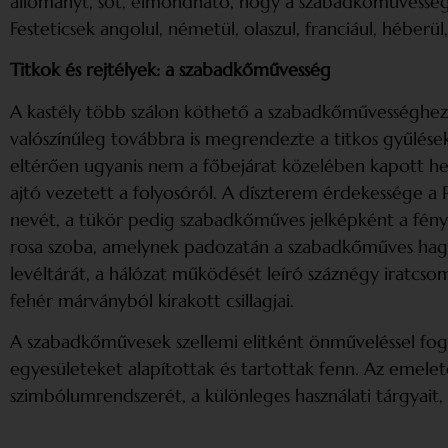
állományt, sőt, elmondható, hogy a szabadkőművesség 
Festeticsek angolul, németül, olaszul, franciául, héberül
Titkok és rejtélyek: a szabadkőművesség
A kastély több szálon köthető a szabadkőművességhez. 
valószínűleg továbbra is megrendezte a titkos gyűlések
eltérően ugyanis nem a főbejárat közelében kapott hely
ajtó vezetett a folyosóról. A díszterem érdekessége a Po
nevét, a tükör pedig szabadkőműves jelképként a fényt s
rosa szoba, amelynek padozatán a szabadkőműves hagyo
levéltárát, a hálózat működését leíró száznégy iratcso
fehér márványból kirakott csillagjai.
A szabadkőművesek szellemi elitként önműveléssel foglal
egyesületeket alapítottak és tartottak fenn. Az emelet
szimbólumrendszerét, a különleges használati tárgyait,