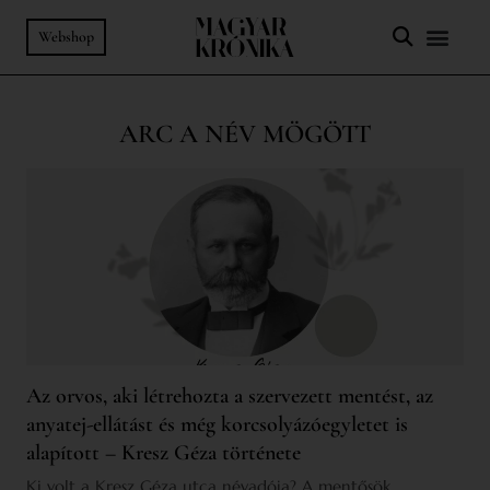
Webshop
ARC A NÉV MÖGÖTT
Az orvos, aki létrehozta a szervezett mentést, az
anyatej-ellátást és még korcsolyázóegyletet is
alapított – Kresz Géza története
Ki volt a Kresz Géza utca névadója? A mentősök