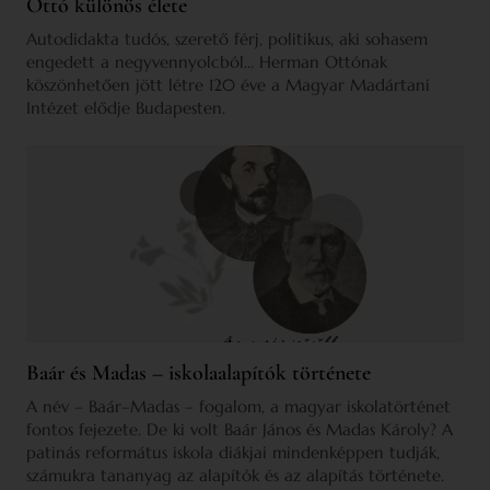
Ottó különös élete
Autodidakta tudós, szerető férj, politikus, aki sohasem
engedett a negyvennyolcból… Herman Ottónak
köszönhetően jött létre 120 éve a Magyar Madártani
Intézet elődje Budapesten.
Baár és Madas – iskolaalapítók története
A név – Baár–Madas – fogalom, a magyar iskolatörténet
fontos fejezete. De ki volt Baár János és Madas Károly? A
patinás református iskola diákjai mindenképpen tudják,
számukra tananyag az alapítók és az alapítás története.