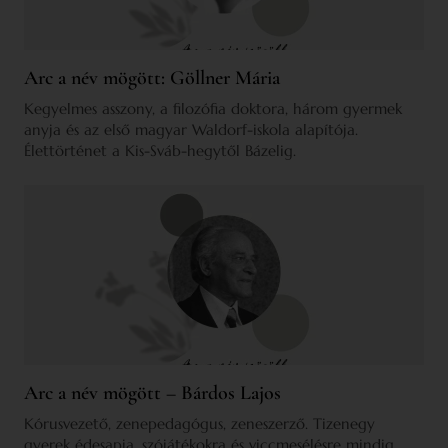
Arc a név mögött: Göllner Mária
Kegyelmes asszony, a filozófia doktora, három gyermek
anyja és az első magyar Waldorf-iskola alapítója.
Élettörténet a Kis-Sváb-hegytől Bázelig.
Arc a név mögött – Bárdos Lajos
Kórusvezető, zenepedagógus, zeneszerző. Tizenegy
gyerek édesapja, szójátékokra és viccmesélésre mindig