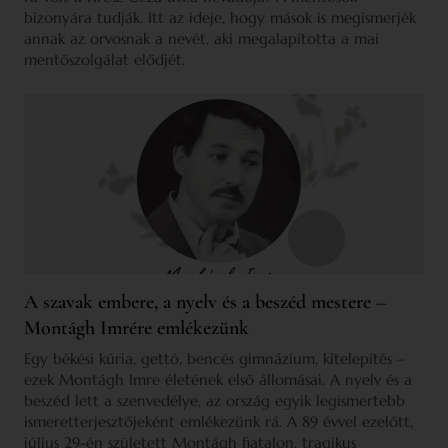
bizonyára tudják. Itt az ideje, hogy mások is megismerjék
annak az orvosnak a nevét, aki megalapította a mai
mentőszolgálat elődjét.
A szavak embere, a nyelv és a beszéd mestere –
Montágh Imrére emlékezünk
Egy békési kúria, gettó, bencés gimnázium, kitelepítés –
ezek Montágh Imre életének első állomásai. A nyelv és a
beszéd lett a szenvedélye, az ország egyik legismertebb
ismeretterjesztőjeként emlékezünk rá. A 89 évvel ezelőtt,
július 29-én született Montágh fiatalon, tragikus