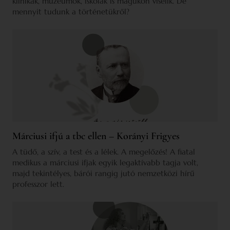
klinikák, múzeumok, iskolák is magukon viselik. De
mennyit tudunk a történetükről?
Márciusi ifjú a tbc ellen – Korányi Frigyes
A tüdő, a szív, a test és a lélek. A megelőzés! A fiatal
medikus a márciusi ifjak egyik legaktívabb tagja volt,
majd tekintélyes, bárói rangig jutó nemzetközi hírű
professzor lett.