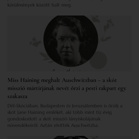
körülmények között halt meg.
Miss Haining meghalt Auschwitzban – a skót
misszió mártírjának nevét őrzi a pesti rakpart egy
szakasza
Dél-Skóciában, Budapesten és Jeruzsálemben is őrzik a
skót Jane Haining emlékét, aki több mint tíz évig
gondoskodott a skót misszió lányiskolájának
növendékeiről. Aztán elvitték Auschwitzba.