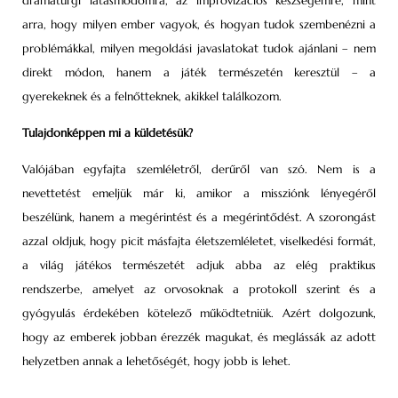
dramaturgi látásmódomra, az improvizációs készségemre, mint
arra, hogy milyen ember vagyok, és hogyan tudok szembenézni a
problémákkal, milyen megoldási javaslatokat tudok ajánlani – nem
direkt módon, hanem a játék természetén keresztül – a
gyerekeknek és a felnőtteknek, akikkel találkozom.
Tulajdonképpen mi a küldetésük?
Valójában egyfajta szemléletről, derűről van szó. Nem is a
nevettetést emeljük már ki, amikor a missziónk lényegéről
beszélünk, hanem a megérintést és a megérintődést. A szorongást
azzal oldjuk, hogy picit másfajta életszemléletet, viselkedési formát,
a világ játékos természetét adjuk abba az elég praktikus
rendszerbe, amelyet az orvosoknak a protokoll szerint és a
gyógyulás érdekében kötelező működtetniük. Azért dolgozunk,
hogy az emberek jobban érezzék magukat, és meglássák az adott
helyzetben annak a lehetőségét, hogy jobb is lehet.