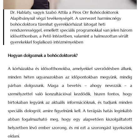
Dr. Hablaty, vagyis Szabó Attila a Piros Orr Bohóc­doktorok
Alapítványnál végzi tevékenységét. A szervezet harmincnégy
bohócdoktora tizenhat gyerek­kórházat látogat heti
rendszerességgel, emellett speciális programokkal van jelen három
idősotthonban, a Pető Intézetben, valamint a halmozottan sérült
gyerekekkel foglalkozó intézményekben
Hogyan dolgoznak a bohócdoktorok?
A kórházakba és idősotthonokba, amelyekkel szerződésben állunk,
minden héten ugyanazokban az időpontokban megyünk, mindig
párban dolgozunk. Maga a bevetés – ahogy nevezzük – a
személyzettel való konzultációval kezdődik, hiszen fontos, hogy
birtokában legyünk az aktuális információknak, és tudjunk minden
speciális dologról, amire figyelnünk kell. A terápiás hatás leginkább
abban fogalmazható meg, hogy egy alapvetően kiszolgáltatott
helyzetben lévő ember szorong, és mi ezt a szorongást igyekszünk
oldani.