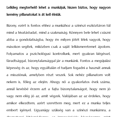
Lelkileg megterhelő lehet a munkájuk, hiszen biztos, hogy nagyon
kemény pillanatokat is át kell élniük.
Bizony, ezért is fontos ehhez a munkához a színészi eszköztáron túl
mind a hivatástudat, mind a szakmaiság. Könnyen bele lehet csúszni
abba a gondolatiságba, hogy én milyen jótét lélek vagyok, hogy
másokon segítek, miközben csak a saját lelkiismeretemet ápolom.
Folyamatos a pszichológusi kontrollunk, mert gyakran kiégéssel,
fáradtsággal, bizonytalansággal jár a munkánk. Fontos a megújulási
képesség és az, hogy egyáltalán el tudjam fogadni a hasznát annak
a missziónak, amelyben részt veszek. Sok nehéz pillanatom volt
nekem is, főleg az elején. Ahogy nő a gyakorlatos évek száma,
annál kevésbé érzem azt a fajta bizonytalanságot, hogy nem jó
vagy nem elég jó az, amit végzek. Valójában az az érdekes, hogy
amikor elkezdtem, azért szerettem meg, mert ez a munka teljes
embert igényel. Ugyanúgy szükség van a színészi munkámra, a