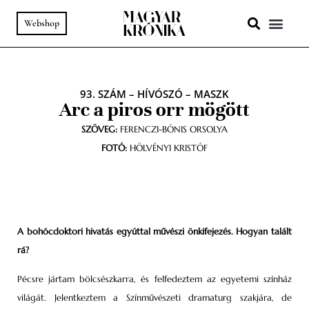
Webshop
A HELY SZ
PODCAST & VIDEÓ
93. SZÁM
–
HÍVÓSZÓ
–
MASZK
Arc a piros orr mögött
SZÖVEG:
FERENCZI-BÓNIS ORSOLYA
FOTÓ:
HÖLVÉNYI KRISTÓF
A bohócdoktori hivatás egyúttal művészi önkifejezés. Hogyan talált
rá?
Pécsre jártam bölcsészkarra, és felfedeztem az egyetemi színház
világát. Jelentkeztem a Színművészeti dramaturg szakjára, de