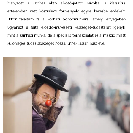
hiányzott a színház aktív alkotó-játszó mivolta, a klasszikus
értelemben vett kőszínházi formanyelv egyre kevésbé érdekelt.
Ekkor találtam rá a kórházi bohócmunkára, amely lényegében
ugyanazt a fajta előadó-művészeti készséget-tudástárat igényli,
mint a színházi munka, de a speciális térhasználat és a misszió miatt
különleges tudás szükséges hozzá. Ennek lassan húsz éve.