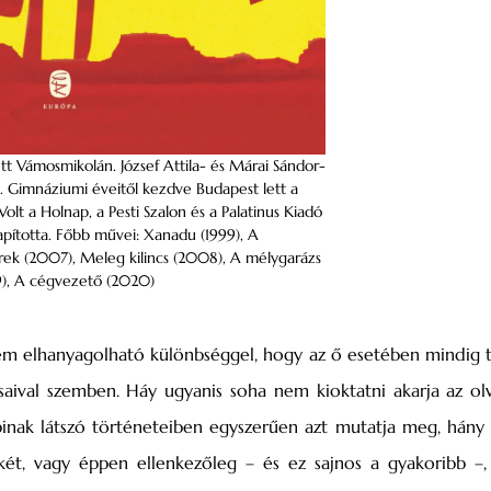
tt Vámosmikolán. József Attila- és Márai Sándor-
tő. Gimnáziumi éveitől kezdve Budapest lett a
lt a Holnap, a Pesti Szalon és a Palatinus Kiadó
lapította. Főbb művei: Xanadu (1999), A
ek (2007), Meleg kilincs (2008), A mélygarázs
19), A cégvezető (2020)
a nem elhanyagolható különbséggel, hogy az ő esetében mindig 
ásaival szemben. Háy ugyanis soha nem kioktatni akarja az olv
pinak látszó történe­teiben egyszerűen azt mutatja meg, hány
ét, vagy éppen ellenkezőleg – és ez sajnos a gyakoribb –,