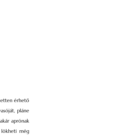
tetten érhető
asóját, pláne
 akár aprónak
 lökheti még