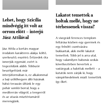
Lakatot temettek a
Lehet, hogy Szicília
holtak mellé, hogy ne
mindvégig itt volt az
térhessenek vissza?
orrom előtt – interjú
Jász Attilával
A visegrádi ferences templom
feltárása közben egy gyermek és
egy felnőtt csontvázára
Jász Attila a kortárs magyar
bukkantak, akik mellé lakatot
irodalom karakteres alakja: költő,
temettek. Több jel is arra utal,
szerkesztő, esszéíró. Évtizedek óta
hogy valamilyen babonás szokás
ismerjük egymást, ezért is
következtében hevertek a
tegeződünk alább. Többször
vastárgyak a halottak mellett – a
beszélgettünk már
kutatók nem zárják ki, hogy
interjúformában is, ez alkalommal
vámpírhiedelmek miatt temették
a baji szőlőhegyen álló házának
így őket.
hátsó teraszán ültünk le egy
pohár somlói borral, hogy a
mediterrán világról, a tengerről
és az utazás misztériumáról
merengjünk.