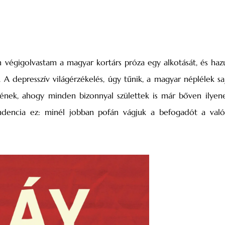
 végigolvastam a magyar kortárs próza egy alkotását, és haz
 depresszív világérzékelés, úgy tűnik, a magyar néplélek sa
nének, ahogy minden bizonnyal születtek is már bőven ilyen
ndencia ez: minél jobban pofán vágjuk a befogadót a valós