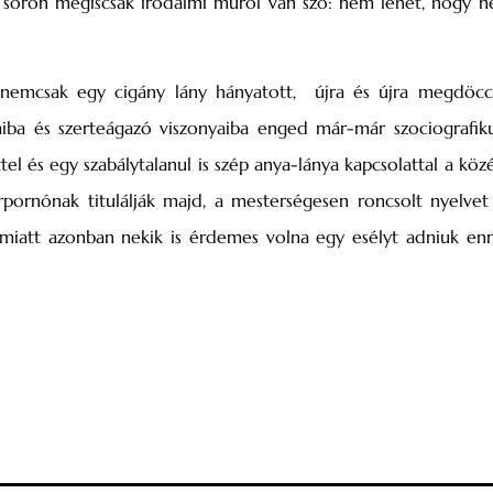
 soron mégiscsak irodalmi műről van szó: nem lehet, hogy n
nemcsak egy cigány lány hányatott, újra és újra megdöcc
aiba és szerteágazó viszonyaiba enged már-már szociografik
l és egy szabálytalanul is szép anya-lánya kapcsolattal a köz
rpornónak titulálják majd, a mesterségesen roncsolt nyelve
 miatt azonban nekik is érdemes volna egy esélyt adniuk en