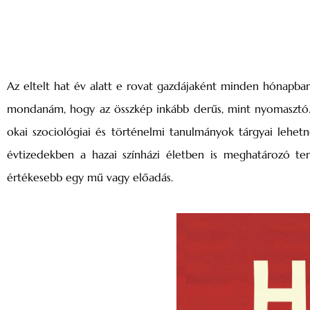
Az eltelt hat év alatt e rovat gazdájaként minden hónapban
mondanám, hogy az összkép inkább derűs, mint nyomasztó. A
okai szociológiai és történelmi tanulmányok tárgyai lehet
évtizedekben a hazai színházi életben is meghatározó te
értékesebb egy mű vagy előadás.