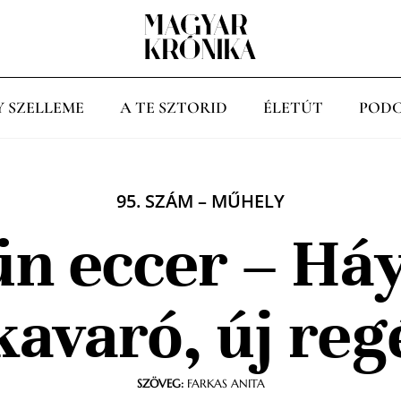
Y SZELLEME
A TE SZTORID
ÉLETÚT
PODC
95. SZÁM
–
MŰHELY
ün eccer – Há
kavaró, új re
SZÖVEG:
FARKAS ANITA