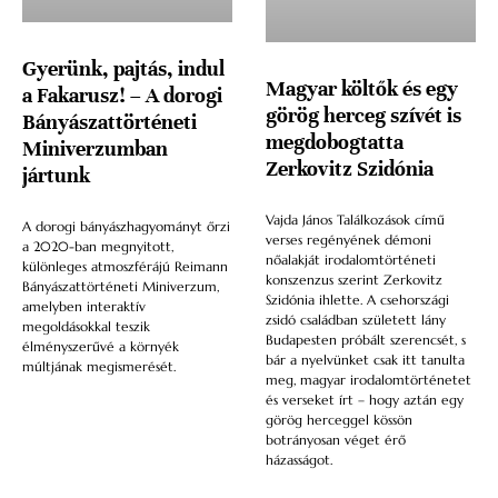
Gyerünk, pajtás, indul
Magyar költők és egy
a Fakarusz! – A dorogi
görög herceg szívét is
Bányászattörténeti
megdobogtatta
Miniverzumban
Zerkovitz Szidónia
jártunk
Vajda János Találkozások című
A dorogi bányászhagyományt őrzi
verses regényének démoni
a 2020-ban megnyitott,
nőalakját irodalomtörténeti
különleges atmoszférájú Reimann
konszenzus szerint Zerkovitz
Bányászattörténeti Miniverzum,
Szidónia ihlette. A csehországi
amelyben interaktív
zsidó családban született lány
megoldásokkal teszik
Budapesten próbált szerencsét, s
élményszerűvé a környék
bár a nyelvünket csak itt tanulta
múltjának megismerését.
meg, magyar irodalomtörténetet
és verseket írt – hogy aztán egy
görög herceggel kössön
botrányosan véget érő
házasságot.