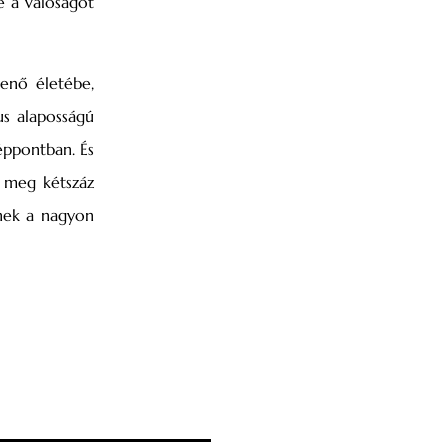
e a valóságot
enő életébe,
us alaposságú
éppontban. És
t meg kétszáz
nek a nagyon