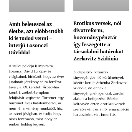
Erotikus versek, női
Amit beleteszel az
divatreform,
életbe, azt előbb-utóbb
hozománypénztár –
ki is tudod venni –
így feszegette a
interjú Losonczi
társadalmi határokat
Dáviddal
Zerkovitz Szidónia
A szülei példája is inspirálta
Losonczi Dávid Európa- és
Budapestről rózsaszín
világbajnok birkózót, hogy az éves
lányregénybe illő körülmények
jutalmait jótékony célra fordítsa:
között került Athénba Zerkovitz
tavaly a XX. kerületi Árpád-házi
Szidónia, de ennek a
Szent Erzsébet-templom
lányregénynek igencsak zordan
felújítását segítette. Történet egy
alakult a befejezése. Bécsbe
huszonöt éves fiatalemberről, aki
költözvén aztán erotikus versek
nem fél a kemény munkától, hisz
szerzőjeként és a női emancipáció
az isteni jóságban, és tudja, hogy
harcosaként vált ismertté.
nincs fontosabb, mint hogy az
ember boldog legyen.