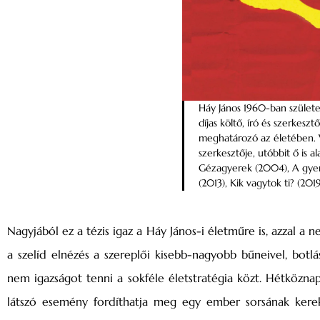
Háy János 1960-ban születe
díjas költő, író és szerkesz
meghatározó az életében. Vo
szerkesztője, utóbbit ő is a
Gézagyerek (2004), A gyer
(2013), Kik vagytok ti? (20
Nagyjából ez a tézis igaz a Háy János-i életműre is, azzal 
a szelíd elnézés a szereplői kisebb-nagyobb bűneivel, botl
nem igazságot tenni a sokféle életstratégia közt. Hétközna
látszó esemény fordíthatja meg egy ember sorsának kerek