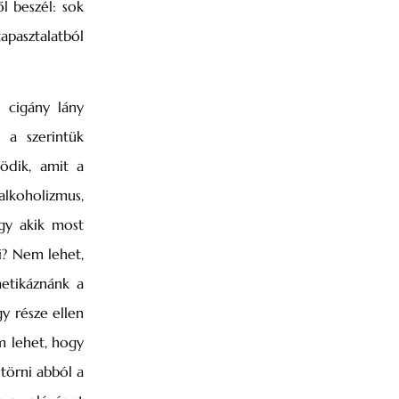
l beszél: sok
apasztalatból
 cigány lány
 a szerintük
ödik, amit a
alkoholizmus,
ogy akik most
i? Nem lehet,
etikáznánk a
y része ellen
m lehet, hogy
törni abból a