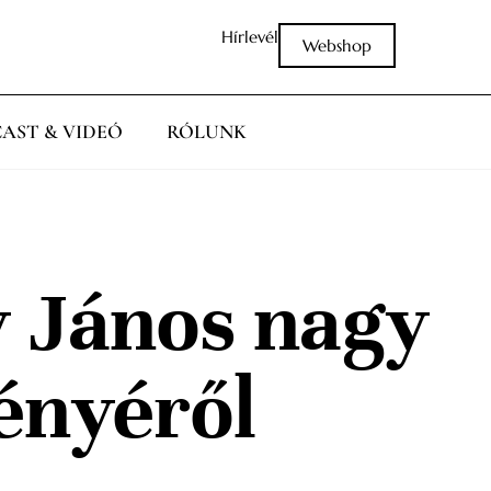
Hírlevél
Webshop
AST & VIDEÓ
RÓLUNK
y János nagy
gényéről