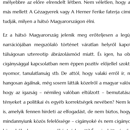
mélyebbre az előre elrendelt létben. Nem véletlen, hogy a
más mellett A Gézagyerek vagy A Herner Ferike faterja című 
tudják, milyen a hátsó Magyarországon élni.
Ez a hátsó Magyarország jelenik meg erőteljesen a legú
narrációjában megszólaló történet váratlan helyről kapo
túlságosan sztereotip ábrázolásmód miatt. És igen, ha 
cigánysággal kapcsolatban nem éppen pozitív előjellel szokt
nyomor, tanulatlanság stb. De attól, hogy valaki erről ír,
hangosan ágálnak, még sosem látták közelről a magyar valós
hogy az igazság – némileg valóban eltúlzott – bemutatá
tényeket a politikai és egyéb korrektségek nevében? Nem le
is, amelyik fennen hirdeti az elfogadást, de nem biztos, ho
mindannyiunk közös felelőssége – cigányoké és nem cigányok