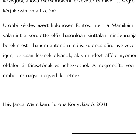
közegből, ahova csecsemőként érkezett? És mivel itt végső
kérjük számon a fikción?
Utóbbi kérdés azért különösen fontos, mert a Mamikám 
valamint a körülötte élők hasonlóan kiúttalan mindennapj
betekintést – hanem autonóm mű is, különös-sűrű nyelvezette
igen, biztosan lesznek olyanok, akik mindezt afféle nyomo
oldalon át fárasztónak és nehézkesnek. A megrendítő vég
emberi és nagyon egyedi kötetnek.
Háy János: Mamikám. Európa Könyvkiadó, 2021