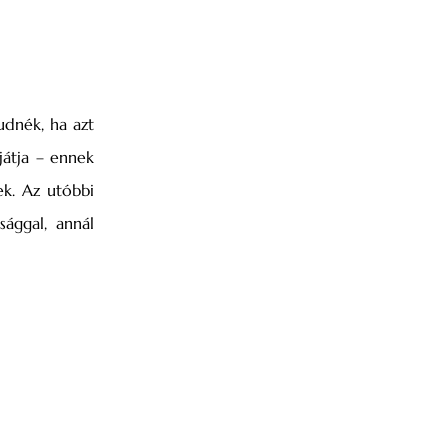
udnék, ha azt
játja – ennek
ek. Az utóbbi
ággal, annál