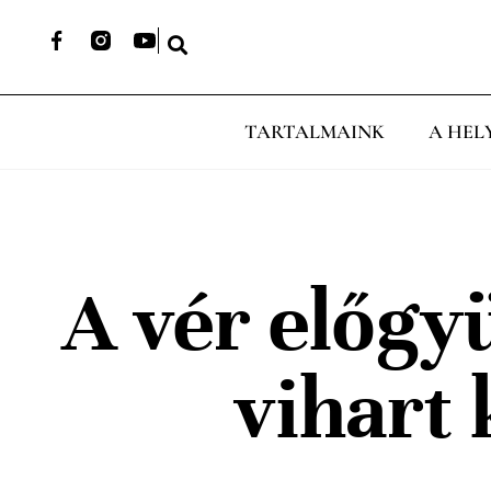
TARTALMAINK
A HEL
A vér előgy
vihart 