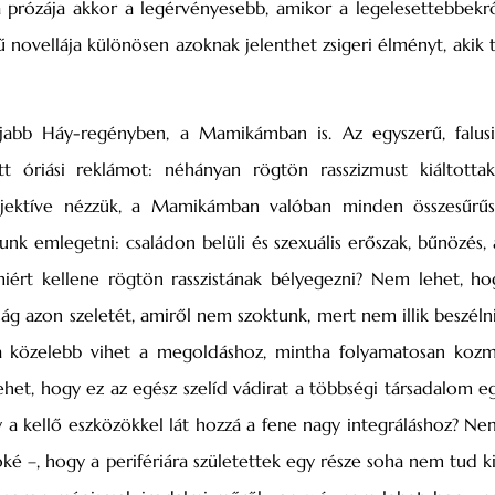
 prózája akkor a legérvényesebb, amikor a legelesettebbekrő
novellája különösen azoknak jelenthet zsigeri élményt, akik t
jabb Háy-regényben, a Mamikámban is. Az egyszerű, falusi
tt óriási reklámot: néhányan rögtön rasszizmust kiáltottak
objektíve nézzük, a Mamikámban valóban minden össze­sűrűs
unk emlegetni: családon belüli és szexuális erőszak, bűnözés, 
 miért kellene rögtön rasszistának bélyegezni? Nem lehet, h
ág azon szeletét, amiről nem szoktunk, mert nem illik beszéln
sa közelebb vihet a megoldáshoz, mintha folyamatosan kozm
het, hogy ez az egész szelíd vádirat a többségi társadalom eg
gy a kellő eszközökkel lát hozzá a fene nagy integráláshoz? Ne
é –, hogy a perifériára születettek egy része soha nem tud ki