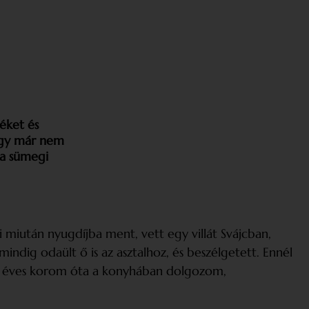
éket és
 így már nem
 a sümegi
i miután nyugdíjba ment, vett egy villát Svájcban,
mindig odaült ő is az asztalhoz, és beszélgetett. Ennél
öt éves korom óta a konyhában dolgozom,