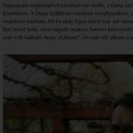
Nagyapám segítségével jutottam be mellé, a Duna Szá
közelében. A Duna Szállóban mindent megfigyeltem, ad
majdnem kisírtam, fél év után Egon bácsi már azt mondta:
liszt ment bele, nem vágott nyakon, hanem kinevetett. 
sem volt kiáltani, hogy „Kálmán!”, én már ott álltam a 