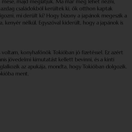
 a mese, majd meglátjuk. Ma már meg lehet nézni,
gazdag családokból kerültek ki, ők otthon kaptak
gozni, mi derült ki? Hogy bizony a japánok megeszik a
, kenyér nélkül. Egyszóval kiderült, hogy a japánok is
 voltam, konyhafőnök Tokióban jó fizetéssel. Ez azért
s jövedelmi kimutatást kellett bevinni, és a kinti
oglalkozik az apukája, mondta, hogy Tokióban dolgozik.
okióba ment.