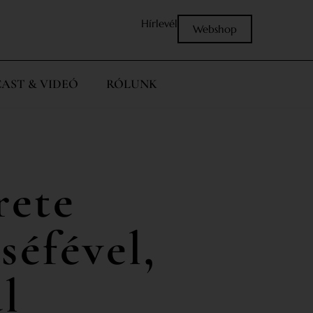
Hírlevél
Webshop
AST & VIDEÓ
RÓLUNK
rete
 séfével,
l