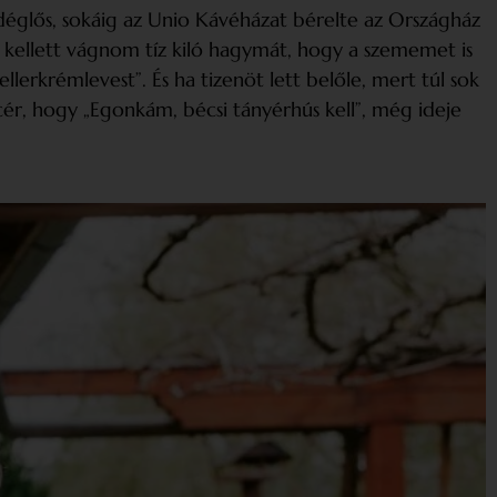
églős, sokáig az Unio Kávéházat bérelte az Országház
kellett vágnom tíz kiló hagymát, hogy a szememet is
llerkrémlevest”. És ha tizenöt lett belőle, mert túl sok
cér, hogy „Egonkám, bécsi tányérhús kell”, még ideje