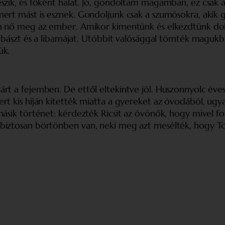
eszik, és főként halat. Jó, gondoltam magamban, ez csak
ert mást is esznek. Gondoljunk csak a szumósokra, akik 
en nő meg az ember. Amikor kimentünk és elkezdtünk dol
olbászt és a libamájat. Utóbbit valósággal tömték magukba
ük.
t a fejemben. De ettől eltekintve jól. Huszon­nyolc éves
 kis híján kitették miatta a gyereket az óvodából, ugyani
másik történet: kérdezték Ricsit az óvónők, hogy mivel f
 biztosan börtönben van, neki meg azt mesélték, hogy T