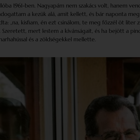
llóba 1961-ben. Nagyapám nem szakács volt, hanem vend
ogattam a kezük alá, amit kellett, és bár naponta meg 
 „na, kisfiam, én ezt csinálom, te meg főzzél öt liter ze
Szeretett, mert lestem a kívánságait, és ha bejött a pin
marhahússal és a zöldségekkel mellette.