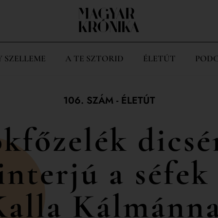
Y SZELLEME
A TE SZTORID
ÉLETÚT
PODC
106. SZÁM
-
ÉLETÚT
kfőzelék dicsé
interjú a séfek
Kalla Kálmánna