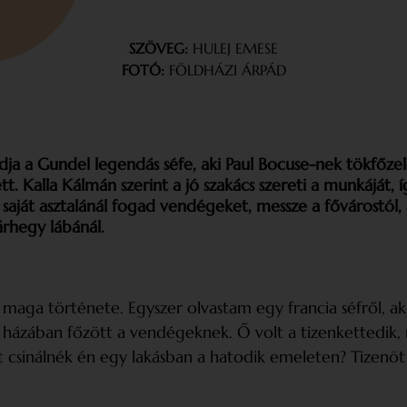
SZÖVEG:
HULEJ EMESE
FOTÓ:
FÖLDHÁZI ÁRPÁD
dja a Gundel legendás séfe, aki Paul Bocuse-nek tökfőzel
. Kalla Kálmán szerint a jó szakács
szereti a munkáját,
a saját asztalánál fogad vendégeket, messze a fővárostól,
árhegy lábánál.
 maga története. Egyszer olvastam egy francia séfről, ak
át házában főzött a vendégeknek. Ő volt a tizenkettedik, 
t csinálnék én egy lakásban a hatodik emeleten? Tizen