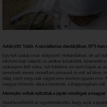
Aztán jött Tokió. A szocializmus dandárjában, 1973-ban 
Egy-két szakács már dolgozott Hollandiában, de azt h
elértem már valamit, és amikor kérdezték, kimennék-e H
szükségem lett volna. Azt feleltem, én nem fogok az asz
szeretnék menni, mondtam pimaszul, és mit ad Isten, má
világ, mert még csak vágyni sem mertem igazán erre. Má
magyar étterem, ahová mentünk, a Roppongiban volt, 
Mennyire voltak nyitottak a japán vendégek a magyar 
Azzal kezdődött az együttműködés, hogy azok a japánok