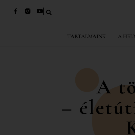
TARTALMAINK
A HEL
A tö
– életút