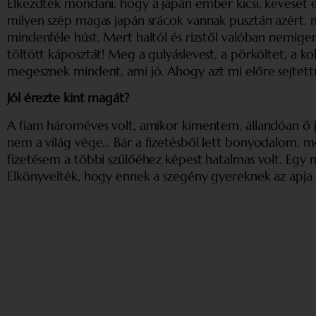
Elkezdték mondani, hogy a japán ember kicsi, keveset 
milyen szép magas japán srácok vannak pusztán azért, m
mindenféle húst. Mert haltól és rizstől valóban nemig
töltött káposztát! Meg a gulyáslevest, a pörköltet, a k
megesznek mindent, ami jó. Ahogy azt mi előre sejtett
Jól érezte kint magát?
A fiam hároméves volt, amikor kimentem, állandóan ő jár
nem a világ vége… Bár a fizetésből lett bonyodalom, mert
fizetésem a többi szülőéhez képest hatalmas volt. Egy 
Elkönyvelték, hogy ennek a szegény gyereknek az apja