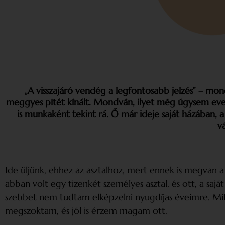
„A visszajáró vendég a legfontosabb jelzés” – mon
meggyes pitét kínált. Mondván, ilyet még úgysem evett
is munkaként tekint rá. Ő már ideje saját házában, 
v
Ide üljünk, ehhez az asztalhoz, mert ennek is megvan a
abban volt egy tizenkét személyes asztal, és ott, a saj
szebbet nem tudtam elképzelni nyugdíjas éveimre. Mi
megszoktam, és jól is érzem magam ott.