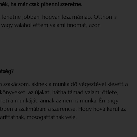
nék, ha már csak pihenni szeretne.
t lehetne jobban, hogyan lesz másnap. Otthon is
, vagy valahol ettem valami finomat, azon
etség?
yan szakácsom, akinek a munkaidő végeztével kiesett a
önyveket, az újakat, hátha támad valami ötlete,
reti a munkáját, annak az nem is munka. Én is így
 ebben a szakmában: a szerencse. Hogy hová kerül az
aríttatnak, mosogattatnak vele.