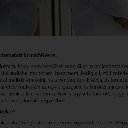
utazhatott ki másfél évre…
allottam, hogy nem becsülték meg őket, mint lenézett v
ollandiába, mondtam, hogy nem. Pedig a kinti fizetésből
tal mellett énekelni, ha a vendég úgy kívánja, és temeté
sfél év múlva jön az egyik igazgató, és kérdezi, nincs-
r amikor kint voltam, akkor is úgy sétáltam ott, hogy „é
a híres diplomata­negyedben.
ízekre?
, akiket megbíztak az étterem ügyeivel, eljöttek Magya