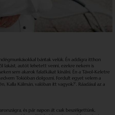
endégmunkásokkal bántak velük. Én addigra itthon
 lakást, autót lehetett venni, ezekre nekem is
seken sem akarok falatkákat kínálni. Én a Távol-Keletre
e kedvem Tokióban dolgozni. Fordult egyet velem a
n, Kalla Kálmán, valóban itt vagyok?”. Ráadásul az a
rországra, és pár napon át csak beszélgettünk.