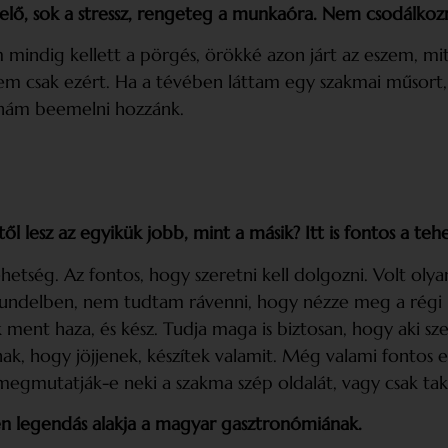
helő, sok a stressz, rengeteg a munkaóra. Nem csodálkoz
 mindig kellett a pörgés, örökké azon járt az eszem, mi
ltem csak ezért. Ha a tévében láttam egy szakmai műsort
dnám beemelni hozzánk.
ől lesz az egyikük jobb, mint a másik? Itt is fontos a teh
ehetség. Az fontos, hogy szeretni kell dolgozni. Volt ol
Gundelben, nem tudtam rávenni, hogy nézze meg a régi k
ment haza, és kész. Tudja maga is biztosan, hogy aki sze
ak, hogy jöjjenek, készítek valamit. Még valami fontos
egmutatják-e neki a szakma szép oldalát, vagy csak tak
én legendás alakja a magyar gasztronó­miának.