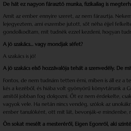
De hát ez nagyon fárasztó munka, fizikailag is megter
Amit az ember ennyire szeret, az nem fárasztja. Nekem
lejegyeztem, ami eszembe jutott, sőt néha éjjel felke
gondolkodtam, mit tudnék ezzel kezdeni, hogyan tu
A jó szakács… vagy mondjak séfet?
A szakács is jó!
A jó szakács első hozzávalója tehát a szenvedély. De mit
Fontos, de nem tudnám tetten érni, miben is áll ez a t
kés a kezéből, és hiába volt gyönyörű könyvtárunk a 
amitől jobban fog dolgozni. Őt ez nem érdekelte, csak 
vagyok vele. Ha netán nincs vendég, szólok az unokákn
ember tanulóként, ott mit lát, bevonják-e mindenbe, m
Ön sokat mesélt a mesteréről, Eigen Egonról, aki szint