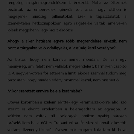
rengeteg magánmegrendelésem is érkezett. Noha az éttermek
bezártak, az embereknek igényük volt arra, hogy otthon is
megéljenek minőségi pillanatokat. Ezek a tapasztalatok a
személytelen hétköznapokban apró szigetekké váltak, amelyeken
jólesik megpihenni, egy kicsit elidőzni.
Ahogy a siker hatására egyre több megrendelése érkezik, nem
pont a tárgyakra való odafigyelés, a lassúság kerül veszélybe?
Az biztos, hogy nem könnyű nemet mondani. De van egy
mennyiség, ami felett nem vállalok megrendelést, bármilyen csábító
is. A negyven-ötven fős étterem a limit, ekkora számnál tudom még
biztosítani, hogy minden edény örömmel készül, nem önismétlő.
Mikor szeretett ennyire bele a kerámiába?
Ötéves koromban a szüleim elvittek egy kerámiaszakkörre, ahol szó
szerint és elvont értelemben is beleragadtam az agyagba. A
szüleim nem voltak túl boldogok, amikor nyakig sárosan
préselődtem be a 601-es Trabantunkba. Én viszont annál lelkesebb
voltam, tizenegy-tizenkét évesen már magam kutattam ki, hova