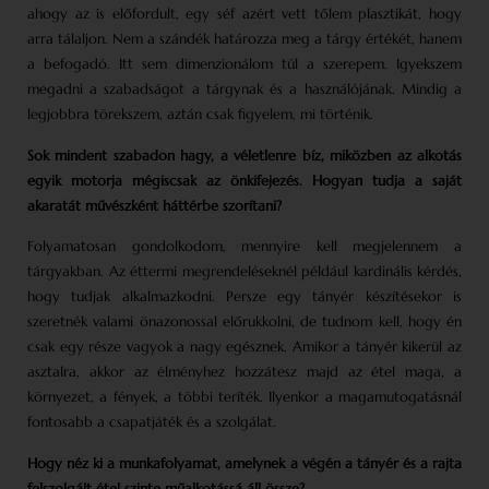
ahogy az is előfordult, egy séf azért vett tőlem plasztikát, hogy
arra tálaljon. Nem a szándék határozza meg a tárgy értékét, hanem
a befogadó. Itt sem dimenzionálom túl a szerepem. Igyekszem
megadni a szabadságot a tárgynak és a használójának. Mindig a
legjobbra törekszem, aztán csak figyelem, mi történik.
Sok mindent szabadon hagy, a véletlenre bíz, miközben az alkotás
egyik motorja mégiscsak az önkifejezés. Hogyan tudja a saját
akaratát művészként háttérbe szorítani?
Folyamatosan gondolkodom, mennyire kell megjelennem a
tárgyakban. Az éttermi megrendeléseknél például kardinális kérdés,
hogy tudjak alkalmazkodni. Persze egy tányér készítésekor is
szeretnék valami önazonossal előrukkolni, de tudnom kell, hogy én
csak egy része vagyok a nagy egésznek. Amikor a tányér kikerül az
asztalra, akkor az élményhez hozzátesz majd az étel maga, a
környezet, a fények, a többi teríték. Ilyenkor a magamutogatásnál
fontosabb a csapat­játék és a szolgálat.
Hogy néz ki a munkafolyamat, amelynek a végén a tányér és a rajta
felszolgált étel szinte műalkotássá áll össze?