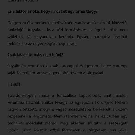
szeretni is tudom.
Ez a faktor az oka, hogy nincs két egyforma tárgy?
Dolgozom éttermeknek, ahol szükség van hasonló méretű, kinézetű,
funkciójú tárgyakra, de a kézi formázás és az égetés miatt nem
születhet két ugyanolyan kerámia. Egység, harmónia áradhat
belőlük, de az egyediségük megmarad.
Csak kézzel formáz, nem is önt?
Egyáltalán nem öntök, csak koronggal dolgozom. Illetve van egy
saját technikám, amivel egyedibbé teszem a tárgyakat.
Halljuk!
Tulajdonképpen ahhoz a fémszálhoz kapcsolódik, amit minden
keramikus használ, amikor levágja az agyagot a korongról. Nekem
nagyon tetszett, ahogy a vágás mozdulatába belekerült a kezem
rezgésének a lenyomata. Nem szerettem volna, ha ez csupán egy
technikai mozdulat marad, meg akartam mutatni a szépségét.
Éppen ezért sokszor ezzel formázom a tárgyakat, ami jóval