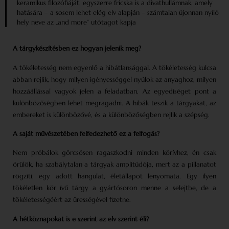
keramikus filozófiáját, egyszerre fricska is a divathullámnak, amely
hatására – a sosem lehet elég elv alapján – számtalan újonnan nyíló
hely neve az „and more” utótagot kapja
A tárgykészítésben ez hogyan jelenik meg?
A tökéletesség nem egyenlő a hibátlansággal. A tökéletesség kulcsa
abban rejlik, hogy milyen igényességgel nyúlok az anyaghoz, milyen
hozzáállással vagyok jelen a feladatban. Az egyediséget pont a
különbözőségben lehet megragadni. A hibák teszik a tárgyakat, az
embereket is különbözővé, és a különbözőségben rejlik a szépség.
A saját művészetében felfedezhető ez a felfogás?
Nem próbálok görcsösen ragaszkodni minden körívhez, én csak
örülök, ha szabálytalan a tárgyak amplitúdója, mert az a pillanatot
rögzíti, egy adott hangulat, életállapot lenyomata. Egy ilyen
tökéletlen kör ívű tárgy a gyártósoron menne a selejtbe, de a
tökéletességéért az ürességével fizetne.
A hétköznapokat is e szerint az elv szerint éli?