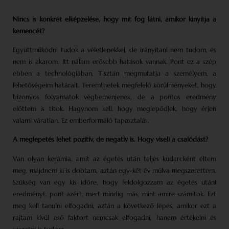
Nincs is konkrét elképzelése, hogy mit fog látni, amikor kinyitja a
kemencét?
Együttműködni tudok a véletlenekkel, de irányítani nem tudom, és
nem is akarom. Itt nálam erősebb hatások vannak. Pont ez a szép
ebben a technológiában. Tisztán megmutatja a személyem, a
lehetőségeim határait. Teremthetek megfelelő körülményeket, hogy
bizonyos folyamatok végbemenjenek, de a pontos eredmény
előttem is titok. Hagynom kell, hogy meglepődjek, hogy érjen
valami váratlan. Ez emberformáló tapasztalás.
A meglepetés lehet pozitív, de negatív is. Hogy viseli a csalódást?
Van olyan kerámia, amit az égetés után teljes kudarcként éltem
meg, majdnem ki is dobtam, aztán egy-két év múlva megszerettem.
Szükség van egy kis időre, hogy feldolgozzam az égetés utáni
eredményt, pont azért, mert mindig más, mint amire számítok. Ezt
meg kell tanulni elfogadni, aztán a következő lépés, amikor ezt a
rajtam kívül eső faktort nemcsak elfogadni, hanem értékelni és