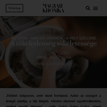
Webshop
85. SZÁM
-
ANALÓG ÖRÖMÖK
-
A HELY SZELLEME
A tökéletlenség tökéletessége
SZERZŐ:
MESZLENY ZITA
FOTÓ:
FÖLDHÁZI ÁRPÁD
„Földdel dolgozom, amit vízzel formázok. Aztán az anyagot a
levegő szárítja, a tűz kiégeti. Minden elemmel együttműködöm,
ezekkel együtt létezem” – vallja Szabó Ádám Csaba, akinek