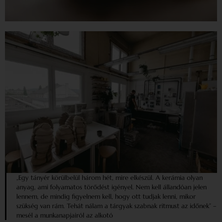
„Egy tányér körülbelül három hét, mire elkészül. A kerámia olyan
anyag, ami folyamatos törődést igényel. Nem kell állan­dóan jelen
lennem, de mindig figyelnem kell, hogy ott tudjak lenni, mikor
szükség van rám. Tehát nálam a tárgyak szabnak ritmust az időnek” –
mesél a munkanapjairól az alkotó