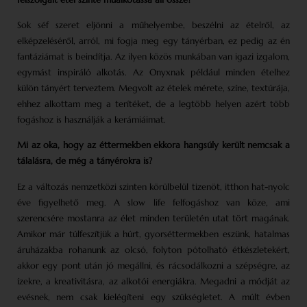
Sok séf szeret eljönni a műhelyembe, beszélni az ételről, az
elképzeléséről, arról, mi fogja meg egy tányérban, ez pedig az én
fantá­ziámat is beindítja. Az ilyen közös munkában van igazi izgalom,
egymást inspiráló alkotás. Az Onyxnak például minden ételhez
külön tányért terveztem. Megvolt az ételek mérete, színe, textúrája,
ehhez alkottam meg a terítéket, de a legtöbb helyen azért több
fogáshoz is használják a kerámiáimat.
Mi az oka, hogy az éttermekben ekkora hangsúly került nemcsak a
tálalásra, de még a tányérokra is?
Ez a változás nemzetközi szinten körülbelül tizenöt, itthon hat-nyolc
éve figyelhető meg. A slow life felfogáshoz van köze, ami
szerencsére mostanra az élet minden területén utat tört magának.
Amikor már túlfeszítjük a húrt, gyorséttermekben eszünk, hatalmas
áruházakba rohanunk az olcsó, folyton pótolható étkészletekért,
akkor egy pont után jó megállni, és rácsodálkozni a szépségre, az
ízekre, a kreativitásra, az alkotói energiákra. Megadni a módját az
evésnek, nem csak kielégíteni egy szükségletet. A múlt évben