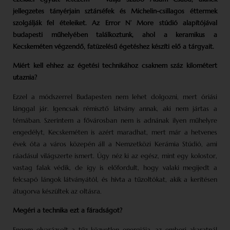
jellegzetes tányérjain sztárséfek és Michelin-csillagos éttermek
szolgálják fel ételeiket. Az Error N’ More stúdió alapítójával
budapesti műhelyében találkoztunk, ahol a keramikus a
Kecskeméten végzendő, fatüzelésű égetéshez készíti elő a tárgyait.
Miért kell ehhez az égetési technikához csaknem száz kilométert
utaznia?
Ezzel a módszerrel Budapesten nem lehet dolgozni, mert óriási
lánggal jár. Igencsak rémisztő látvány annak, aki nem jártas a
témában. Szerintem a fővárosban nem is adnának ilyen műhelyre
engedélyt, Kecskeméten is azért maradhat, mert már a hetvenes
évek óta a város közepén áll a Nemzetközi Kerámia Stúdió, ami
ráadásul világszerte ismert. Úgy néz ki az egész, mint egy kolostor,
vastag falak védik, de így is előfordult, hogy valaki megijedt a
felcsapó lángok látványától, és hívta a tűzoltókat, akik a kerítésen
átugorva készültek az oltásra.
Megéri a technika ezt a fáradságot?
Engem elvarázsolt a tűz közvetlen energiája, az emberi akaratnál