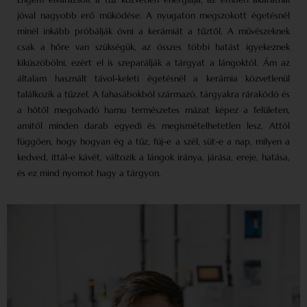
jóval nagyobb erő működése. A nyugaton megszokott égetésnél
minél inkább próbálják óvni a kerámiát a tűztől. A művészeknek
csak a hőre van szükségük, az összes többi hatást igyekeznek
kiküszöbölni, ezért el is szeparálják a tárgyat a lángoktól. Ám az
általam használt távol-keleti égetésnél a kerámia közvetlenül
találkozik a tűzzel. A fahasábokból származó, tárgyakra rárakódó és
a hőtől megolvadó hamu természetes mázat képez a felületen,
amitől minden darab egyedi és megismételhetetlen lesz. Attól
függően, hogy hogyan ég a tűz, fúj-e a szél, süt-e a nap, milyen a
kedved, ittál-e kávét, változik a lángok iránya, járása, ereje, hatása,
és ez mind nyomot hagy a tárgyon.