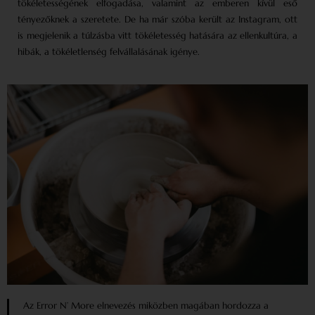
tökéletességének elfogadása, valamint az emberen kívül eső
tényezőknek a szeretete. De ha már szóba került az Instagram, ott
is megjelenik a túlzásba vitt tökéletesség hatására az ellenkultúra, a
hibák, a tökéletlenség felvállalásának igénye.
Az Error N’ More elnevezés miközben magában hordozza a