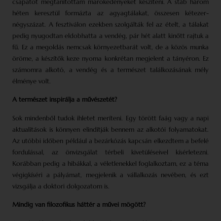
csapatot megtanítottam marokedényeket készíteni. A stáb három
héten keresztül formázta az agyagtálakat, összesen kétezer-
négyszázat. A fesztiválon ezekben szolgálták fel az ételt, a tálakat
pedig nyugodtan eldobhatta a vendég, pár hét alatt kinőtt rajtuk a
fű. Ez a megoldás nemcsak környezetbarát volt, de a közös munka
öröme, a készítők keze nyoma konkrétan megjelent a tányéron. Ez
számomra alkotó, a vendég és a természet találkozásának mély
élménye volt.
A természet inspirálja a művészetét?
Sok mindenből tudok ihletet meríteni. Egy törött faág vagy a napi
aktualitások is könnyen elindítják bennem az alkotói folyamatokat.
Az utóbbi időben például a bezárkózás kapcsán elkezdtem a befelé
fordulással, az önvizsgálat térbeli kivetüléseivel kísérletezni.
Korábban pedig a hibákkal, a véletlenekkel foglalkoztam, ez a téma
végigkíséri a pályámat, megjelenik a vállalkozás nevében, és ezt
vizsgálja a doktori dolgozatom is.
Mindig van filozofikus háttér a művei mögött?