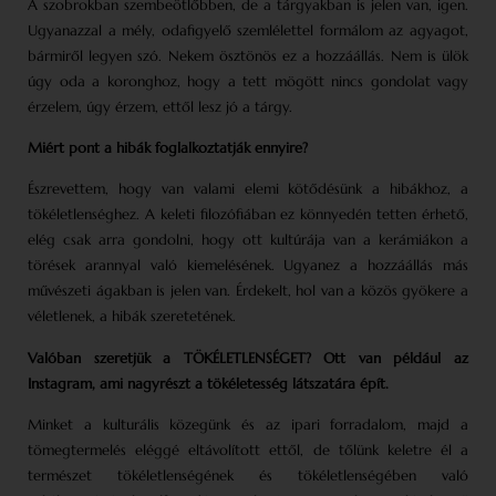
A szobrokban szembeötlőbben, de a tárgyakban is jelen van, igen.
Ugyanazzal a mély, odafigyelő szemlélettel formálom az agyagot,
bármiről legyen szó. Nekem ösztönös ez a hozzáállás. Nem is ülök
úgy oda a koronghoz, hogy a tett mögött nincs gondolat vagy
érzelem, úgy érzem, ettől lesz jó a tárgy.
Miért pont a hibák foglalkoztatják ennyire?
Észrevettem, hogy van valami elemi kötődésünk a hibákhoz, a
tökéletlenséghez. A keleti filo­zófiában ez könnyedén tetten érhető,
elég csak arra gondolni, hogy ott kultúrája van a kerámiákon a
törések arannyal való kiemelésének. Ugyanez a hozzáállás más
művészeti ágakban is jelen van. Érdekelt, hol van a közös gyökere a
véletlenek, a hibák szeretetének.
Valóban szeretjük a TÖKÉLETLENSÉGET? Ott van például az
Instagram, ami nagyrészt a tökéletesség látszatára épít.
Minket a kulturális közegünk és az ipari forradalom, majd a
tömegtermelés eléggé eltávolított ettől, de tőlünk keletre él a
természet tökéletlenségének és tökéletlenségében való