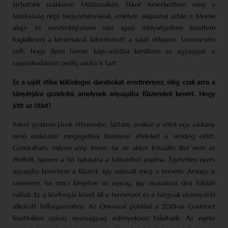
járhatnék szakkörre Mátészalkán. Ekkor ismerkedtem meg a
fazekasság népi hagyományaival, amelyre alapozva aztán a Mome
alap- és mester­képzésén már igazi mélységeiben kezdtem
foglalkozni a kerámiával, kiforrhatott a saját stílusom. Szerencsém
volt, hogy ilyen hamar kapcsolatba kerültem az agyaggal, a
ragaszkodásom pedig azóta is tart.
Ez a saját stílus különleges darabokat eredményez, elég csak arra a
tányérjára gondolni, amelynek anyagába fűszereket kevert. Hogy
jött az ötlet?
Mivel gyakran járok étterembe, láttam, amikor a séfek egy sárkány
nevű eszközzel megégettek bizonyos ételeket a vendég előtt.
Gondoltam, milyen szép lenne, ha az akkor felszálló illat nem az
ételből, hanem a hő hatására a tányérból áradna. Égetetlen nyers
agyagba kevertem a fűszert, így valósult meg a tervem. Amúgy is
szeretem, ha nincs kiégetve az agyag, így visszaázva újra földdé
válhat. Ez a körforgás közel áll a természet és a tárgyak viszonyáról
alkotott felfogásomhoz. Az Onyxszal például a 2018-as Gourmet
fesztiválon száraz nyersagyag edényekben tálaltunk. Az egész