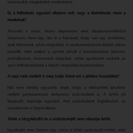
szobrászibb megjelenést eredményez.
Ez a felfedezés egyszeri alkalom volt, vagy a kísérletezés része a
munkának?
Abszolút a része, hiszen alapvetően nem dizájnerszemlélettel
dolgozom. Nem úgy néz ki a folyamat, hogy van egy probléma,
amit felismerek, aztán megoldok. A munkamódszerem inkább ahhoz
hasonlít, mint amikor a gyerek játszik a homokozóban. Játszom,
próbálkozom, észreveszek dolgokat, aztán igyekszem ezeknek az
apró felfedezéseknek a helyét megtalálni hivatásomban.
A napi rutin mellett is meg tudja őrizni ezt a játékos hozzáállást?
Hát nem mindig egyszerű. Segít, hogy a étkészletek készítése
mellett párhuzamosan dolgozom szobrászként is. A kettő jól
kiegészíti, inspirálja egymást. Ami szobrászként foglalkoztat, az
visszaköszön a tányérokban.
Tehát a tárgykészítő és a szobrászénjét nem választja ketté.
Egyáltalán nem. Nekem egy csésze is lehet szobrászati értékű, mint