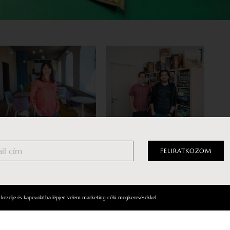
Egyedül, mégsem
Akiknek munka a játék
magányosan
FELIRATKOZOM
Játéktervezőket, -fejlesztőket és
-fordítókat kérdeztünk arról,
Az Egyszülős Központ olyan
hogyan születnek azok a
különleges hely, amely
világok, amelyekben bábukat és
egyszerre jelent megtartó
kártyákat rakosgatva időről
közösséget és nyújt számtalan
kezelje és kapcsolatba lépjen velem marketing célú megkeresésekkel.
időre elmerülünk, illetve arról,
szolgáltatást és programot
kell-e aggódnunk, hogy a
jogászok, pszichológusok,
digitalizáció végül lesöpri az
tanácsadók közreműködésével