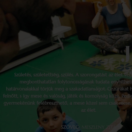
Születés, születettség, szülés. A szorongatást az élet vé
megbonthatatlan folytonosságának tudata enyhítheti
határvonalakkal törjük meg a szakadatlanságot. Cezúrákat
felnőtt, s így mese és valóság, játék és komolyság közé. Pe
gyermekénünk felébreszthető, a mese közel sem csak mese,
az élet.
SZÖVEG:
MESZLENY ZITA