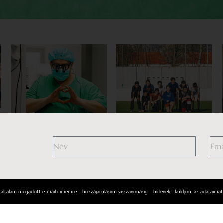
Az életre edzeni,
Nagy tettek az apró
felzárkóztatásért
szívekért – beszélgetés
játszani
Dr. Prodán Zsolttal
Az igazán nagy dolgok nem
Évente több százan
hivalkodva történnek. Maka
köszönhetnek neki egy új
István romaintegrációról, és a
életlehetőséget.
ltalam megadott e-mail címemre – hozzájárulásom visszavonásig – hírlevelet küldjön, az adataimat 
hátrányos helyzetű gyerekek
Fáradhatatlannak tűnik, az
sport általi felzárkóztatásról.
ellenkezőjét legalábbis sosem
érzékeltetné. Így operál, kutat
i