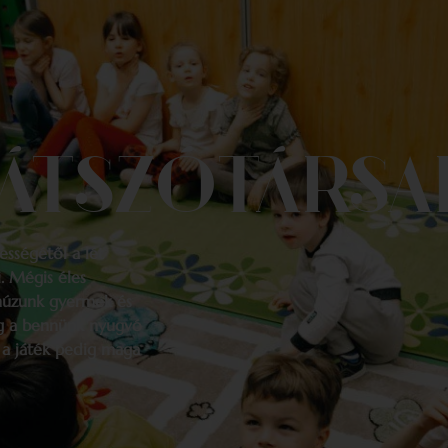
JÁTSZÓTÁRSA
gességétől a lét
. Mégis éles
 húzunk gyermek és
dig a bennünk nyugvó
 a játék pedig maga