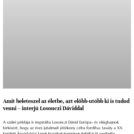
Amit beleteszel az életbe, azt előbb-utóbb ki is tudod
venni – interjú Losonczi Dáviddal
A szülei példája is inspirálta Losonczi Dávid Európa- és világbajnok
birkózót, hogy az éves jutalmait jótékony célra fordítsa: tavaly a XX.
kerületi Árpád-házi Szent Erzsébet-templom felújítását segítette.