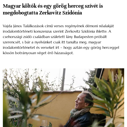
Magyar költők és egy görög herceg szívét is
megdobogtatta Zerkovitz Szidónia
Vajda János Találkozások című verses regényének démoni nőalakját
irodalomtörténeti konszenzus szerint Zerkovitz Szidónia ihlette. A
csehországi zsidó családban született lány Budapesten próbált
szerencsét, s bár a nyelvünket csak itt tanulta meg, magyar
irodalomtörténetet és verseket írt – hogy aztán egy görög herceggel
kössön botrányosan véget érő házasságot.