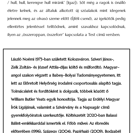
/ hull, hull, kerengve hull miránk” [Igaz]). Sőt még a ragok is önálló
életre kelnek, és az általuk alkotott új szóalakok mint idegenek
jelennek meg az olvasó szeme előtt (Éjféli csend), az igekötők pedig
ellentétes jelentéssel telítődnek, amint szavakhoz kapcsolódnak,
ilyen az „összeroppan, összeforr” kapcsolata a Test című versben.
László Noémi 1973-ban született Kolozsváron. Sziveri János-,
Zelk Zoltán- és József Attila-díjas költő és műfordító. Magyar–
angol szakon végzett a Babeș–Bolyai Tudományegyetemen, itt
lett az Előretolt Helyőrség irodalmi csoportosulás alapító tagja.
Tolmácsként és fordítóként is dolgozik, többek között ő
William Butler Yeats egyik honosítója. Tagja az Erdélyi Magyar
Írók Ligájának, valamint a Szivárvány és a Napsugár című
gyerekfolyóiratok szerkesztője. Költészetét 2020-ban Balassi
Bálint-emlékkarddal ismerték el. Főbb művei: Az ébredés
előterében (1996), Százegy (2004), Papírhajó (2009), Bodzabél