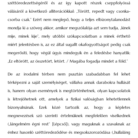
széttöredezettségéről és az így kapott részek cseppfolyóssá
válásáról a következő alliterációkkal: „Törött, repedt vagy csonka-
csorba csak.” Ezért nem meglepő, hogy a teljes elbizonytalanodást
mondja ki a szöveg akkor, amikor megszólalója azt sem tudja, „kinek
mije, minek kije”, mely utóbbi szókapcsolatban a minek érthető
miért jelentésben is, az ez által sugallt okafogyottságot pedig csak
megerősíti, hogy végül úgyis mindegyik én a feledésbe hanyatlik:
„Ez eltörött, az összetört, letört. / Magába fogadja mindet a föld.”
De az irodalmi térben nem pusztán szabadabban fel lehet
térképezni a saját személyiséget, vállalva annak darabokra hullását
is, hanem olyan események is megtörténhetnek, olyan kapcsolatok
is létrejöhetnek ott, amelyek a fizikai valóságban lehetetlennek
bizonyulnának. Ezek közé tartozik az, hogy a képletes
megnevezések szó szerinti értelmüknek megfelelően viselkednek
(„lángelmém égni rest” [Lépcső]), vagy maguknak a szavaknak az
énhez hasonló széttöredeződése és megsokszorozódása („hullaláng