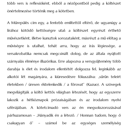
több vers is reflexióként, ebből a nézőpontból pedig a költészet
önértelmezése történik meg a kötetben.
A Műrepülés cím egy, a fentebb említettől eltérő, de ugyanúgy a
lírához kötődő kettősségre utal: a költészet egyrészt érthető
művészetként, illetve kunsztok sorozataként, másrészt a mű előtag a
műviségre is utalhat, tehát arra, hogy az írás légiessége, a
versakrobatika nemcsak megcsinált dolog, de az általa nyújtott
szárnyalás élménye illuzórikus. Erre alapozva a versgyűjtemény több
darabja is élet és irodalom ellentétét dolgozza fel, leginkább az
alkotói lét magányára, a kiüresedésre fókuszálva: „sűrűn teleírt
életekben / üresen éktelenkedik / a főrovat” (Kazuo). A szövegek
megvilágítják a költő kettős világban létezését, hogy az egyszerre
lakozik a hétköznapok prózaiságában és az irodalom nyelvi
szférájában. A kötetcímadó vers az én megsokszorozásával
párhuzamosan – „Hányadik én a létező. / Honnan tudom, hogy ő
csakugyan ő” – számol be az egységes személyiség