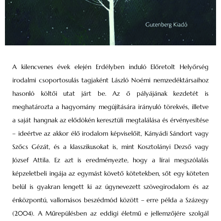
A kilencvenes évek elején Erdélyben induló Előretolt Helyőrség
irodalmi csoportosulás tagjaként László Noémi nemzedéktársaihoz
hasonló költői utat járt be. Az ő pályájának kezdetét is
meghatározta a hagyomány megújítására irányuló törekvés, illetve
a saját hangnak az elődökén keresztüli megtalálása és érvényesítése
– ideértve az akkor élő irodalom képviselőit, Kányádi Sándort vagy
Szőcs Gézát, és a klasszikusokat is, mint Kosztolányi Dezső vagy
József Attila. Ez azt is eredményezte, hogy a lírai megszólalás
képzeletbeli ingája az egymást követő kötetekben, sőt egy köteten
belül is gyakran lengett ki az úgynevezett szövegirodalom és az
énközpontú, vallomásos beszédmód között – erre példa a Százegy
(2004). A Műrepülésben az eddigi életmű e jellemzőjére szolgál