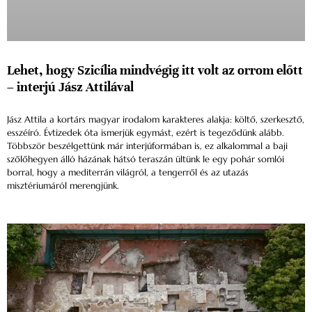
Lehet, hogy Szicília mindvégig itt volt az orrom előtt
– interjú Jász Attilával
Jász Attila a kortárs magyar irodalom karakteres alakja: költő, szerkesztő,
esszéíró. Évtizedek óta ismerjük egymást, ezért is tegeződünk alább.
Többször beszélgettünk már interjúformában is, ez alkalommal a baji
szőlőhegyen álló házának hátsó teraszán ültünk le egy pohár somlói
borral, hogy a mediterrán világról, a tengerről és az utazás
misztériumáról merengjünk.