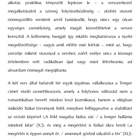
alkotás praktikus tényezőit leplezze le – a versszerkezet
megalkotásától a szöveg folyóiratközléséig –, utóbbi viszont
önmegszólító versként arról tanúskodik, hogy nincs egy olyan
egységes személyiség, amely magát közvetíthetné a versen
keresztül. A költemény hangját így inkább meghatározza a nyelvi
megelőzöttsége – vagyis amit előtte már leírtak –, mint az, hogy
szerzője miként viszonyul a vershez; ezért esélye sincs a köznapi
értelemben vett radikálisan újat vagy mást létrehoznia, ad
absurdum önmagát megújítania.
A két vers által határolt tér egyik izgalmas vállalkozása a Tenger
címet viselő szonettkoszorú, amely a folytonos változást nem a
romantikában bevett módon teszi kozmikussá, hanem a világban
működő fizikai törvények felől, ennyiben felfüggesztve a stabilitást
az erózió képével („A föld magába hiába zár: / a tenger hulláma
mindent kitár” [X.]), és még a megértést is fizikai síkra tereli („a
megértés is éppen annyit ér, / amennyit görbül súlyától a tér” [XI.]).