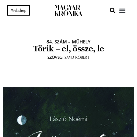
Webshop
A HELY SZ
PODCAST & VIDEÓ
84. SZÁM
–
MŰHELY
Törik – el, össze, le
SZÖVEG:
SMID RÓBERT