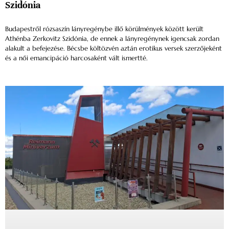
Szidónia
Budapestről rózsaszín lányregénybe illő körülmények között került
Athénba Zerkovitz Szidónia, de ennek a lányregénynek igencsak zordan
alakult a befejezése. Bécsbe költözvén aztán erotikus versek szerzőjeként
és a női emancipáció harcosaként vált ismertté.