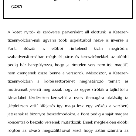
(2017)
A kötet nyitó- és záróverse párversként áll előttünk, a Kétezer-
tizennyolcban-nak ugyanis több aspektusból nézve is inverze a
Pont. Először is előbbi rímtelenül kíván megíródni,
szabadversformában mégis él páros és keresztrímekkel, az utóbbi
pedig bár hangsúlyozza, hogy „a rímtelen vers nem írja magát”,
nem csengenek össze benne a verssorok. Másodszor, a Kétezer-
tizennyolcban a költészettörténet meghatározó témáit és
motívumait jeleníti meg azzal, hogy az egyes strófák a tájlírától a
társadalmi kérdéseken keresztül a nyelv önmagára utalásáig (a
„képletesen vett” kifejezés így maga lesz egy szókép a versben)
játszanak rá bizonyos beszédmódokra, a Pont pedig a saját magára
koncentráló beszélő versének mutatkozik. Ennek megfelelően előbbi
rögtön az olvasó megszólításával kezd, hogy aztán számára az