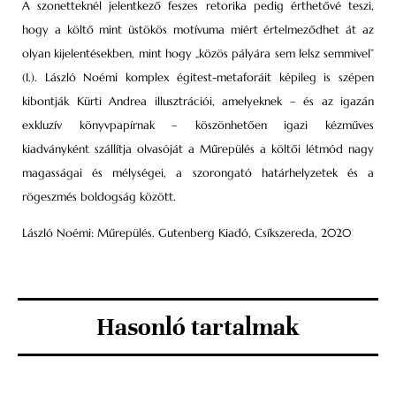
A szonetteknél jelentkező feszes retorika pedig érthetővé teszi,
hogy a költő mint üstökös motívuma miért értelmeződhet át az
olyan kijelentésekben, mint hogy „közös pályára sem lelsz semmivel”
(I.). László Noémi komplex égitest-metaforáit képileg is szépen
kibontják Kürti Andrea illusztrációi, amelyeknek – és az igazán
exkluzív könyvpapírnak – köszönhetően igazi kézműves
kiadványként szállítja olvasóját a Műrepülés a költői létmód nagy
magasságai és mélységei, a szorongató határhelyzetek és a
rögeszmés boldogság között.
László Noémi: Műrepülés. Gutenberg Kiadó, Csíkszereda, 2020
Hasonló tartalmak