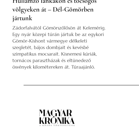
Hullámzó lankákon és tocsogós
völgyeken át – Dél-Gömörben
jártunk
Zádorfalvától Gömörszőlősön át Kelemérig.
Egy nyár közepi túrán jártuk be az egykori
Gömör-Kishont vármegye délkeleti
szegletét, bájos dombjait és kevésbé
szimpatikus mocsarait. Kisnemesi kúriák,
tornácos parasztházak és eltünedező
ösvények kilométereken át. Túraajánló.