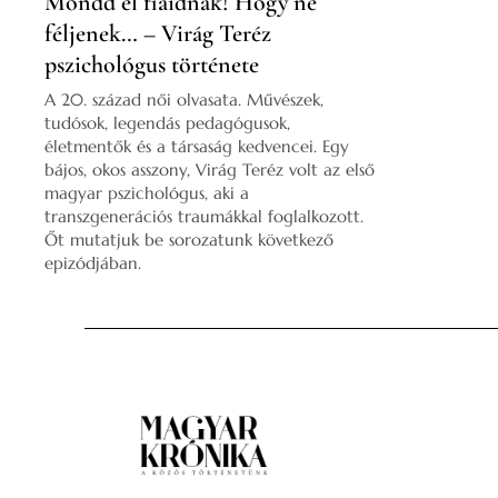
Mondd el fiaidnak! Hogy ne
féljenek… – Virág Teréz
pszichológus története
A 20. század női olvasata. Művészek,
tudósok, legendás pedagógusok,
életmentők és a társaság kedvencei. Egy
bájos, okos asszony, Virág Teréz volt az első
magyar pszichológus, aki a
transzgenerációs traumákkal foglalkozott.
Őt mutatjuk be sorozatunk következő
epizódjában.