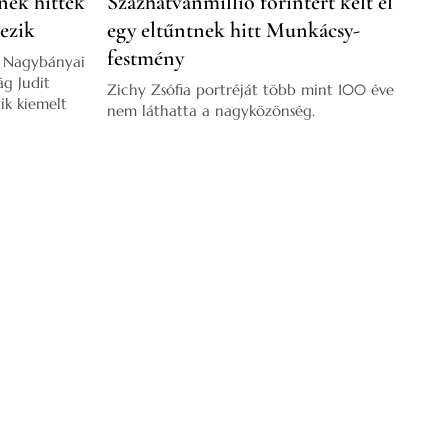
nek hitték
Százhatvanmillió forintért kelt el
rezik
egy eltűntnek hitt Munkácsy-
festmény
, Nagybányai
ág Judit
Zichy Zsófia portréját több mint 100 éve
ik kiemelt
nem láthatta a nagyközönség.