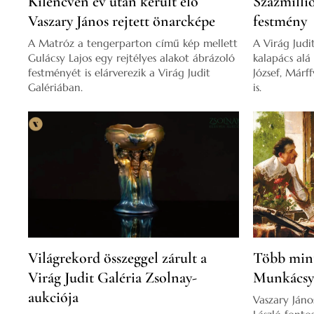
Kilencven év után került elő
Százmillió
Vaszary János rejtett önarcképe
festmény
A Matróz a tengerparton című kép mellett
A Virág Judi
Gulácsy Lajos egy rejtélyes alakot ábrázoló
kalapács alá
festményét is elárverezik a Virág Judit
József, Márf
Galériában.
is.
Világrekord összeggel zárult a
Több mint 
Virág Judit Galéria Zsolnay-
Munkácsy
aukciója
Vaszary Ján