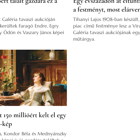
ért talált gazdára ez a
Egy évszázadon át eltűnt
a festményt, most elárve
t Galéria tavaszi aukcióján
Tihanyi Lajos 1908-ban készült
 kerültek Faragó Endre, Egry
piac című festménye lesz a Vir
fy Ödön és Vaszary János képei
Galéria tavaszi aukciójának egy
műtárgya.
150 millióért kelt el egy
-kép
os, Kondor Béla és Mednyánszky