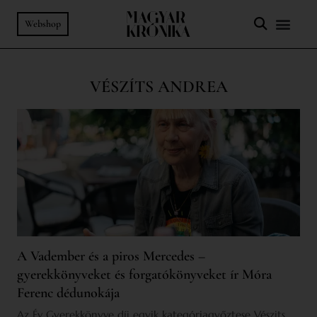
Webshop
VÉSZÍTS ANDREA
A Vadember és a piros Mercedes –
gyerekkönyveket és forgatókönyveket ír Móra
Ferenc dédunokája
Az Év Gyerekkönyve díj egyik kategóriagyőztese Vészits