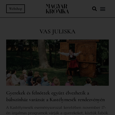
Webshop
VAS JULISKA
Gyerekek és felnőttek együtt élvezhetik a
bábszínház varázsát a Kastélymesék rendezvényén
A Kastélymesék eseménysorozat keretében november 17-
én izgalmas programok várják a gyerekeket, köztük Fabók