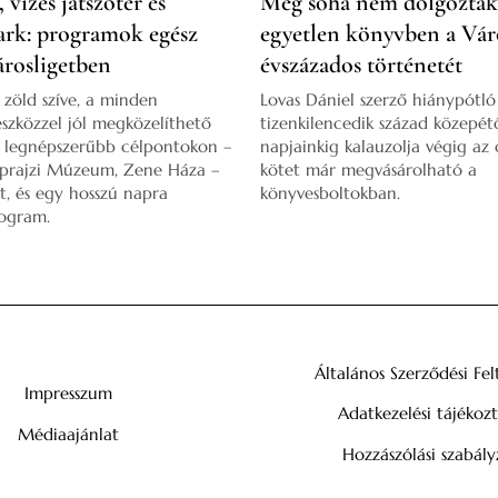
 vizes játszótér és
Még soha nem dolgozták 
rk: programok egész
egyetlen könyvben a Váro
árosligetben
évszázados történetét
l zöld szíve, a minden
Lovas Dániel szerző hiánypótl
eszközzel jól megközelíthető
tizenkilencedik század közepét
A legnépszerűbb célpontokon –
napjainkig kalauzolja végig az 
Néprajzi Múzeum, Zene Háza –
kötet már megvásárolható a
et, és egy hosszú napra
könyvesboltokban.
ogram.
Általános Szerződési Fel
Impresszum
Adatkezelési tájékoz
Médiaajánlat
Hozzászólási szabály