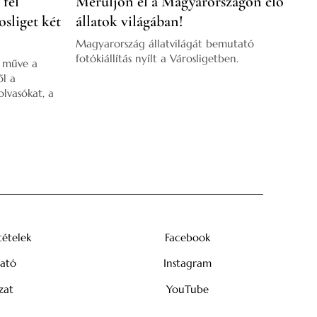
fel
Merüljön el a Magyarországon élő
sliget két
állatok világában!
Magyarország állatvilágát bemutató
fotókiállítás nyílt a Városligetben.
ó műve a
ől a
olvasókat, a
tételek
Facebook
tató
Instagram
zat
YouTube