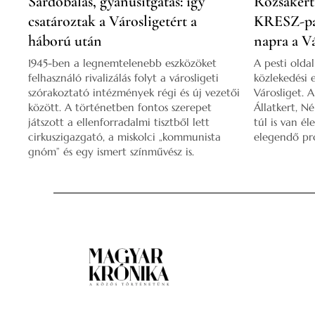
Sárdobálás, gyanúsítgatás: így
Rózsakert,
csatároztak a Városligetért a
KRESZ-pa
háború után
napra a V
1945-ben a legnemtelenebb eszközöket
A pesti olda
felhasználó rivalizálás folyt a városligeti
közlekedési 
szórakoztató intézmények régi és új vezetői
Városliget. 
között. A történetben fontos szerepet
Állatkert, 
játszott a ellenforradalmi tisztből lett
túl is van él
cirkuszigazgató, a miskolci „kommunista
elegendő pr
gnóm” és egy ismert színművész is.