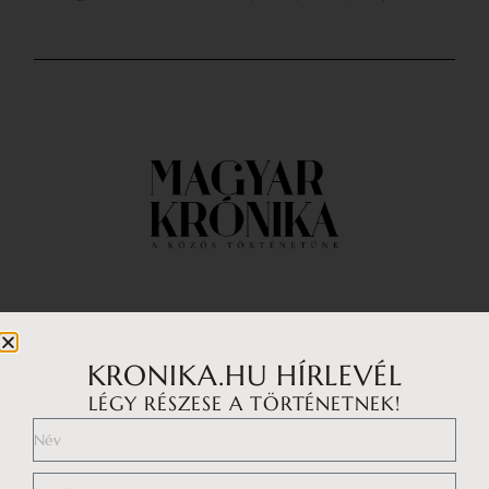
Impresszum
Médiaajánlat
KRONIKA.HU HÍRLEVÉL
LÉGY RÉSZESE A TÖRTÉNETNEK!
Általános Szerződési Feltételek
Adatkezelési tájékoztató