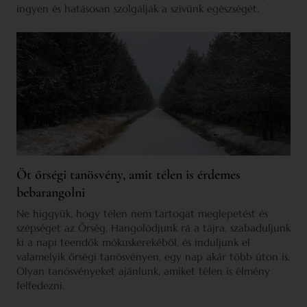
ingyen és hatásosan szolgálják a szívünk egészségét.
Öt őrségi tanösvény, amit télen is érdemes
bebarangolni
Ne higgyük, hogy télen nem tartogat meglepetést és
szépséget az Őrség. Hangolódjunk rá a tájra, szabaduljunk
ki a napi teendők mókuskerekéből, és induljunk el
valamelyik őrségi tanösvényen, egy nap akár több úton is.
Olyan tanösvényeket ajánlunk, amiket télen is élmény
felfedezni.