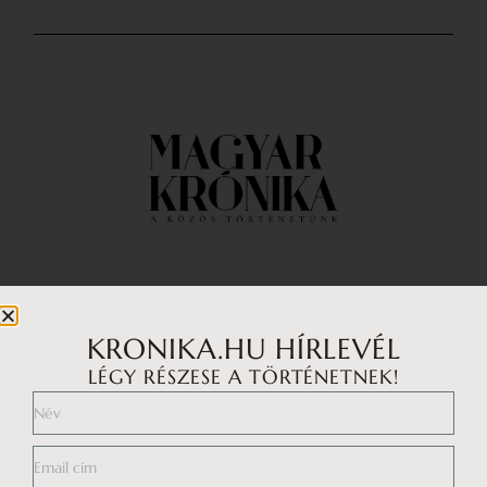
Impresszum
Médiaajánlat
KRONIKA.HU HÍRLEVÉL
LÉGY RÉSZESE A TÖRTÉNETNEK!
Általános Szerződési Feltételek
Adatkezelési tájékoztató
Hozzászólási szabályzat