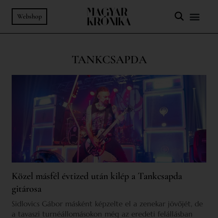
Webshop
TANKCSAPDA
Közel másfél évtized után kilép a Tankcsapda
gitárosa
Sidlovics Gábor másként képzelte el a zenekar jövőjét, de
a tavaszi turnéállomásokon még az eredeti felállásban