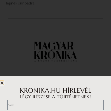
lépnek színpadra.
Impresszum
Médiaajánlat
KRONIKA.HU HÍRLEVÉL
LÉGY RÉSZESE A TÖRTÉNETNEK!
Általános Szerződési Feltételek