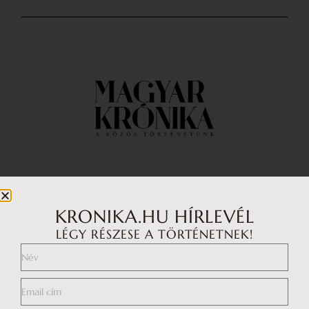
Impresszum
Médiaajánlat
KRONIKA.HU HÍRLEVÉL
LÉGY RÉSZESE A TÖRTÉNETNEK!
Általános Szerződési Feltételek
Adatkezelési tájékoztató
Hozzászólási szabályzat