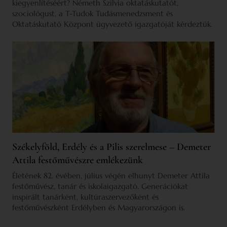
kiegyenlítéséért? Németh Szilvia oktatáskutatót,
szociológust, a T-Tudok Tudásmenedzsment és
Oktatáskutató Központ ügyvezető igazgatóját kérdeztük.
Székelyföld, Erdély és a Pilis szerelmese – Demeter
Attila festőművészre emlékezünk
Életének 82. évében, július végén elhunyt Demeter Attila
festőművész, tanár és iskolaigazgató. Generációkat
inspirált tanárként, kultúraszervezőként és
festőművészként Erdélyben és Magyarországon is.