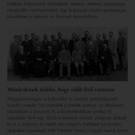
Doktori fokozattal, életművel, nemesi címmel, szépséggel,
megindító történetekkel. Egy kolozsvári tudós-pedagógus
küzdelmei a háború és Trianon árnyékában.
Mindenkinek érdeke, hogy több férfi tanítson
Magyarországon a bölcsődei és óvodai pedagógusok
között csupán 0,6 százalék a férfiak aránya, az általános
iskolákban a tanárok 15, a középiskolában pedig 33
százaléka férfi egy 2021-es kutatás szerint. Hogyan alakult
ki ez a helyzet, és miért van negatív hatással tanárokra,
diákokra egyaránt? Mit lehetne tenni a tanári karok nemi