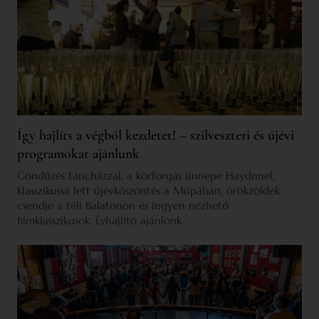
Így hajlíts a végből kezdetet! – szilveszteri és újévi
programokat ajánlunk
Gondűzés táncházzal, a körforgás ünnepe Haydnnel,
klasszikussá lett újévköszöntés a Müpában, örökzöldek
csendje a téli Balatonon és ingyen nézhető
filmklasszikusok. Évhajlító ajánlónk.