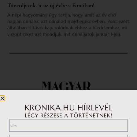
Táncoljatok át az új évbe a Fonóban!
A népi hagyomány úgy tartja, hogy amit az év első
napján csinálsz, azt csinálod majd egész évben. Pont ezért
általában tiltások kapcsolódnak ehhez a hiedelemhez, mi
viszont most azt mondjuk, mit csináljatok január 1-jén.
KRONIKA.HU HÍRLEVÉL
LÉGY RÉSZESE A TÖRTÉNETNEK!
Impresszum