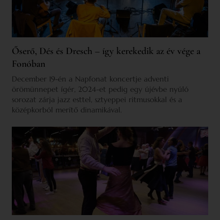
Őserő, Dés és Dresch – így kerekedik az év vége a
Fonóban
December 19-én a Napfonat koncertje adventi
örömünnepet ígér, 2024-et pedig egy újévbe nyúló
sorozat zárja jazz esttel, sztyeppei ritmusokkal és a
középkorból merítő dinamikával.