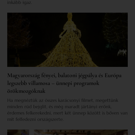
inkább igaz.
Magyarország fényei, balatoni jégpálya és Európa
legszebb villamosa – ünnepi programok
örökmozgóknak
Ha megnéztük az összes karácsonyi filmet, megettünk
minden rúd bejglit, és még maradt jártányi erőnk,
érdemes felkerekedni, mert két ünnep között is bőven van
mit felfedezni országszerte.