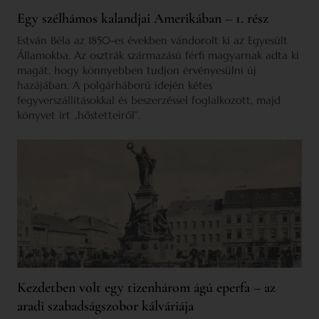
Egy szélhámos kalandjai Amerikában – 1. rész
Estván Béla az 1850-es években vándorolt ki az Egyesült
Államokba. Az osztrák származású férfi magyarnak adta ki
magát, hogy könnyebben tudjon érvényesülni új
hazájában. A polgárháború idején kétes
fegyverszállításokkal és beszerzéssel foglalkozott, majd
könyvet írt „hőstetteiről”.
Kezdetben volt egy tizenhárom ágú eperfa – az
aradi szabadságszobor kálváriája