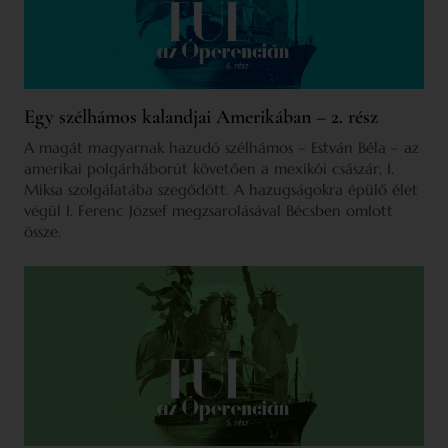
Egy szélhámos kalandjai Amerikában – 2. rész
A magát magyarnak hazudó szélhámos – Estván Béla – az
amerikai polgárháborút követően a mexikói császár, I.
Miksa szolgálatába szegődött. A hazugságokra épülő élet
végül I. Ferenc József megzsarolásával Bécsben omlott
össze.