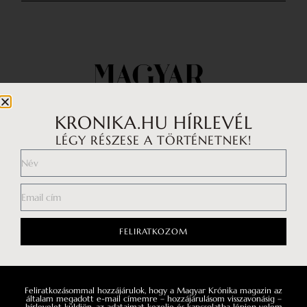
KRONIKA.HU HÍRLEVÉL
LÉGY RÉSZESE A TÖRTÉNETNEK!
Impresszum
Médiaajánlat
FELIRATKOZOM
Általános Szerződési Feltételek
Adatkezelési tájékoztató
Hozzászólási szabályzat
Feliratkozásommal hozzájárulok, hogy a Magyar Krónika magazin az
általam megadott e-mail címemre – hozzájárulásom visszavonásig –
hírlevelet küldjön, az adataimat kezelje és kapcsolatba lépjen velem