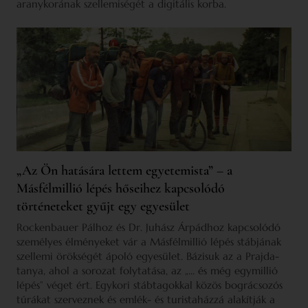
aranykorának szellemiségét a digitális korba.
„Az Ön hatására lettem egyetemista” – a
Másfélmillió lépés hőseihez kapcsolódó
történeteket gyűjt egy egyesület
Rockenbauer Pálhoz és Dr. Juhász Árpádhoz kapcsolódó
személyes élményeket vár a Másfélmillió lépés stábjának
szellemi örökségét ápoló egyesület. Bázisuk az a Prajda-
tanya, ahol a sorozat folytatása, az „… és még egymillió
lépés” véget ért. Egykori stábtagokkal közös bográcsozós
túrákat szerveznek és emlék- és turistaházzá alakítják a