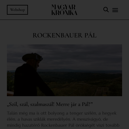
Webshop
ROCKENBAUER PÁL
„Szil, szál, szalmaszál! Merre jár a Pál?”
Talán még ma is ott bolyong a tenger szélén, a hegyek
élén, a havas sziklák meredélyén. A messzivágyó, de
mindig hazatérő Rockenbauer Pál örökségét viszi tovább