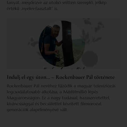
tanyát, megőrizve az utolsó snitten szereplő, jelkép
értékű „nyeles‑faasztalt” is.
Indulj el egy úton… – Rockenbauer Pál története
Rockenbauer Pál nevéhez fűződik a magyar televíziózás
legcsodálatosabb alkotása, a Másfélmillió lépés
Magyarországon. Ez a nagy tudással, hazaszeretettel,
kíváncsisággal és becsülettel készített filmsorozat
generációk alapélményévé vált.