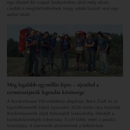
egy elszánt kis csapat Szekszárdon, ahol még olyan
csodák is megtörténhetnek, hogy valaki tanyát vesz egy
asztal miatt.
Még legalább egymillió lépés – újraéled a
természetjárók legendás közössége
A Rockenbauer Pál-emlékház alapítója, Borsi Zsolt és az
Egymilliomodik Lépés Egyesület 2026 őszén újra bejárják
Rockenbauerék útját Kőszegtől Szekszárdig. Elindult a
turistaközösségek toborzása. A cél több, mint a puszta
nosztalgia. A szervezők átmentenék a kéktúrázás