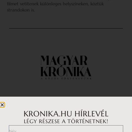
filmet vetítenek különleges helyszíneken, köztük
strandokon is.
Impresszum
Médiaajánlat
KRONIKA.HU HÍRLEVÉL
LÉGY RÉSZESE A TÖRTÉNETNEK!
Általános Szerződési Feltételek