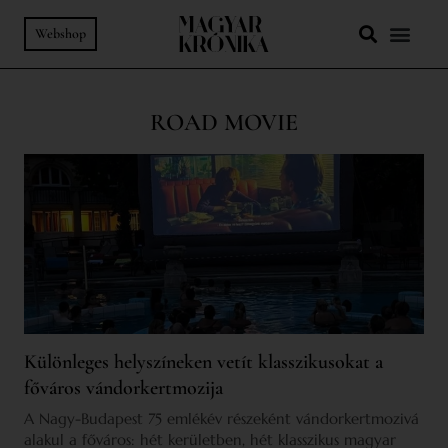
Webshop
ROAD MOVIE
Különleges helyszíneken vetít klasszikusokat a
főváros vándorkertmozija
A Nagy-Budapest 75 emlékév részeként vándorkertmozivá
alakul a főváros: hét kerületben, hét klasszikus magyar