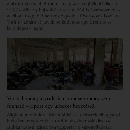
amikor nyolcvanhét méter magasan megbillenti őket a
szél, és akik egy hajszálvékony repedést is észrevesznek az
acélban. Négy hídmester dolgozik a fővárosban, közülük
Tóth Krisztiánnal jártuk be Budapest egyik rejtett és
különleges világát.
Van valami a pusztulásban, ami semmihez sem
fogható – riport egy urbexes bevetésről
Alighanem minden időben járkáltak emberek elhagyatott
helyeken, mégis csak az utóbbi években vált divatos
szubkultúrává, szinte tömegsporttá a városfelfedezés,