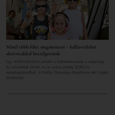
Minél több fület megmenteni – hallásvédelmi
aktivistákkal beszélgettünk
Egy WHO-felmérés szerint a halláskárosodás a népesség
6,1 százalékát érinti, ez az arány pedig 2050-re
megduplázódhat. A Hallás Társasága Alapítvány két tagját
kérdeztük.