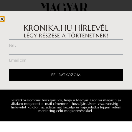
KRONIKA.HU HÍRLEVÉL
LÉGY RÉSZESE A TÖRTÉNETNEK!
Impresszum
Médiaajánlat
FELIRATKOZOM
Általános Szerződési Feltételek
Adatkezelési tájékoztató
Hozzászólási szabályzat
Feliratkozásommal hozzájárulok, hogy a Magyar Krónika magazin az
általam megadott e-mail címemre – hozzájárulásom visszavonásig –
hírlevelet küldjön, az adataimat kezelje és kapcsolatba lépjen velem
marketing célú megkeresésekkel.
Facebook
Instagram