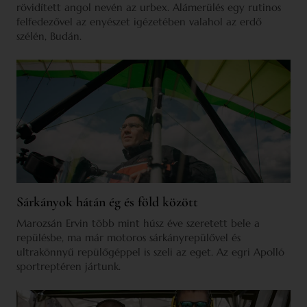
rövidített angol nevén az urbex. Alámerülés egy rutinos
felfedezővel az enyészet igézetében valahol az erdő
szélén, Budán.
Sárkányok hátán ég és föld között
Marozsán Ervin több mint húsz éve szeretett bele a
repülésbe, ma már motoros sárkányrepülővel és
ultrakönnyű repülőgéppel is szeli az eget. Az egri Apolló
sportreptéren jártunk.