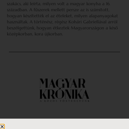
szakács, aki leírta, milyen volt a magyar konyha a 16.
században. A fűszerek mellett persze az is számított,
hogyan készítették el az ételeket, milyen alapanyagokat
használtak. A történész, régész Kohári Gabriellával arról
beszélgettünk, hogyan étkeztek Magyarországon a késő
középkorban, kora újkorban.
Impresszum