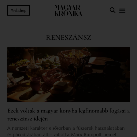
Webshop
RENESZÁNSZ
Ezek voltak a magyar konyha legfinomabb fogásai a
reneszánsz idején
A nemzeti karakter elsősorban a fűszerek használatában
és párosításában áll – vallotta Marx Rumpolt német