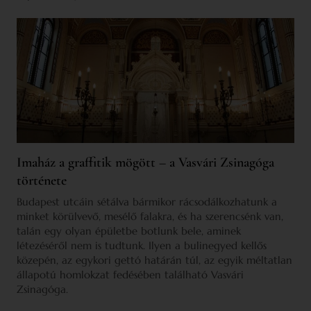
Imaház a graffitik mögött – a Vasvári Zsinagóga
története
Budapest utcáin sétálva bármikor rácsodálkozhatunk a
minket körülvevő, mesélő falakra, és ha szerencsénk van,
talán egy olyan épületbe botlunk bele, aminek
létezéséről nem is tudtunk. Ilyen a bulinegyed kellős
közepén, az egykori gettó határán túl, az egyik méltatlan
állapotú homlokzat fedésében található Vasvári
Zsinagóga.