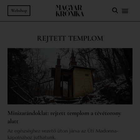
Webshop
REJTETT TEMPLOM
Minizarándoklat: rejtett templom a tévétorony
alatt
Az egészséghez vezető úton járva az Úti Madonna-
kápolnához juthatunk.