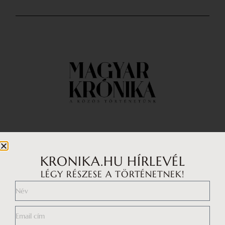
Impresszum
Médiaajánlat
KRONIKA.HU HÍRLEVÉL
LÉGY RÉSZESE A TÖRTÉNETNEK!
Általános Szerződési Feltételek
Adatkezelési tájékoztató
Hozzászólási szabályzat