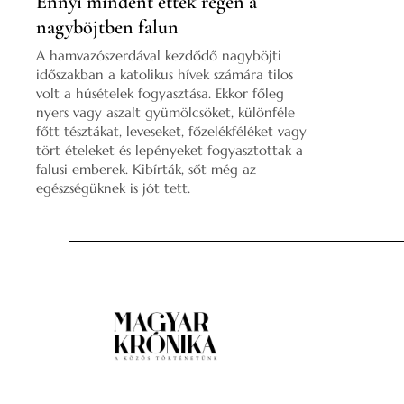
Ennyi mindent ettek régen a
nagyböjtben falun
A hamvazószerdával kezdődő nagyböjti
időszakban a katolikus hívek számára tilos
volt a húsételek fogyasztása. Ekkor főleg
nyers vagy aszalt gyümölcsöket, különféle
főtt tésztákat, leveseket, főzelékféléket vagy
tört ételeket és lepényeket fogyasztottak a
falusi emberek. Kibírták, sőt még az
egészségüknek is jót tett.