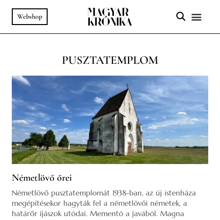
Webshop
A HELY SZ
PODCAST & VIDEÓ
PUSZTATEMPLOM
Németlövő őrei
Németlövő pusztatemplomát 1938-ban, az új istenháza
megépítésekor hagyták fel a németlövői németek, a
határőr íjászok utódai. Mementó a javából. Magna