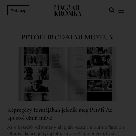
Webshop
PETŐFI IRODALMI MÚZEUM
Képregény formájában jelenik meg Petőfi Az
apostol című műve
Az elbeszélő költemény alapján készült album a fiatalon
elhunyt képregényrajzoló, Futaki Attila egyik utolsó,