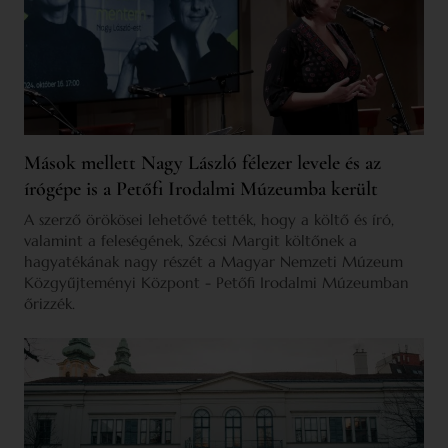
Mások mellett Nagy László félezer levele és az
írógépe is a Petőfi Irodalmi Múzeumba került
A szerző örökösei lehetővé tették, hogy a költő és író,
valamint a feleségének, Szécsi Margit költőnek a
hagyatékának nagy részét a Magyar Nemzeti Múzeum
Közgyűjteményi Központ - Petőfi Irodalmi Múzeumban
őrizzék.