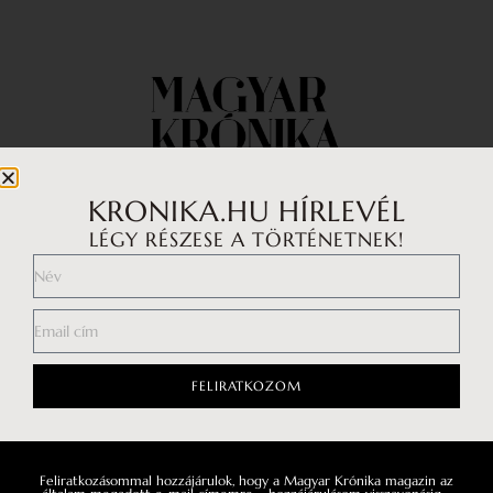
KRONIKA.HU HÍRLEVÉL
LÉGY RÉSZESE A TÖRTÉNETNEK!
Impresszum
Médiaajánlat
Általános Szerződési Feltételek
Adatkezelési tájékoztató
FELIRATKOZOM
Hozzászólási szabályzat
Feliratkozásommal hozzájárulok, hogy a Magyar Krónika magazin az
Facebook