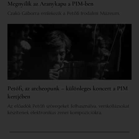
Megnyílik az Aranykapu a PIM-ben
Czakó Gáborra emlékezik a Petőfi Irodalmi Múzeum.
Petőfi, az archeopunk – különleges koncert a PIM
kertjében
Az előadók Petőfi szövegeket felhasználva, verskollázsokat
készítenek elektronikus zenei kompozíciókra.