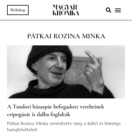
Webshop
A HELY SZ
PODCAST & VIDEÓ
PÁTKAI ROZINA MINKA
A Tandori házaspár befogadott verebeinek
csipogását is dalba foglalták
Pátkai Rozina Minka zenésítette meg a költő és felesége
hangfelvételeit.