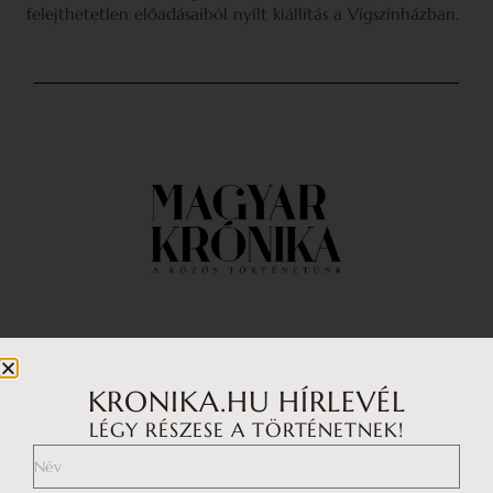
felejthetetlen előadásaiból nyílt kiállítás a Vígszínházban.
Impresszum
Médiaajánlat
KRONIKA.HU HÍRLEVÉL
LÉGY RÉSZESE A TÖRTÉNETNEK!
Általános Szerződési Feltételek